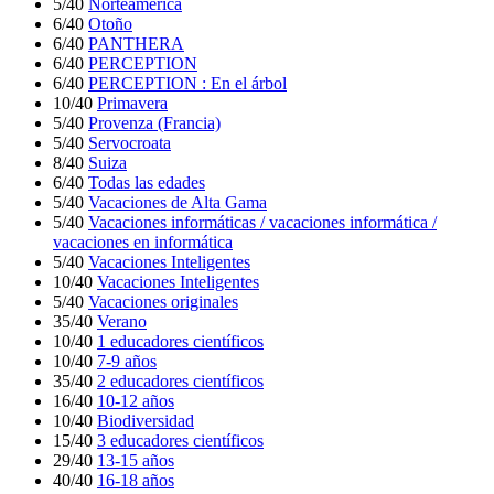
5/40
Norteamérica
6/40
Otoño
6/40
PANTHERA
6/40
PERCEPTION
6/40
PERCEPTION : En el árbol
10/40
Primavera
5/40
Provenza (Francia)
5/40
Servocroata
8/40
Suiza
6/40
Todas las edades
5/40
Vacaciones de Alta Gama
5/40
Vacaciones informáticas / vacaciones informática /
vacaciones en informática
5/40
Vacaciones Inteligentes
10/40
Vacaciones Inteligentes
5/40
Vacaciones originales
35/40
Verano
10/40
1 educadores científicos
10/40
7-9 años
35/40
2 educadores científicos
16/40
10-12 años
10/40
Biodiversidad
15/40
3 educadores científicos
29/40
13-15 años
40/40
16-18 años