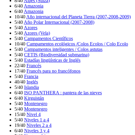
8/40
Alpes (Suiza)
6/40
Amazonia
6/40
Amazonia
10/40
Año internacional del Planeta Tierra (2007-2008-2009)
5/40
Año Polar Internacional (2007-2008)
5/40
Azores
5/40
Azores (Vela)
5/40
Campamentos Científicos
10/40
Campamentos ecológicos /Colos Ecolos / Colo Ecolo
5/40
Campamentos inteligentes / Colos astutas
5/40
CETIS (Biodiversidad submarina)
5/40
Estadías lingüísticas de Inglés
22/40
Francés
17/40
Francés para no francófonos
5/40
Francia
40/40
Inglés
5/40
Islandia
6/40
ISO PANTHERA : pantera de las nieves
6/40
Kirguistán
5/40
Montenegro
5/40
Montenegro
15/40
Nivel 4
5/40
Niveles 1 a 4
19/40
Niveles 2 a 4
6/40
Niveles 3 y 4