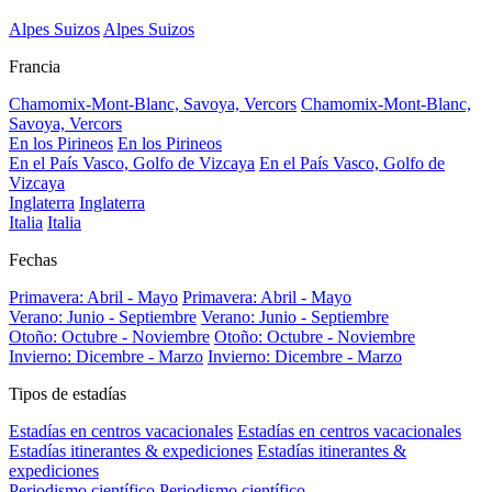
Alpes Suizos
Alpes Suizos
Francia
Chamomix-Mont-Blanc, Savoya, Vercors
Chamomix-Mont-Blanc,
Savoya, Vercors
En los Pirineos
En los Pirineos
En el País Vasco, Golfo de Vizcaya
En el País Vasco, Golfo de
Vizcaya
Inglaterra
Inglaterra
Italia
Italia
Fechas
Primavera: Abril - Mayo
Primavera: Abril - Mayo
Verano: Junio - Septiembre
Verano: Junio - Septiembre
Otoño: Octubre - Noviembre
Otoño: Octubre - Noviembre
Invierno: Dicembre - Marzo
Invierno: Dicembre - Marzo
Tipos de estadías
Estadías en centros vacacionales
Estadías en centros vacacionales
Estadías itinerantes & expediciones
Estadías itinerantes &
expediciones
Periodismo científico
Periodismo científico