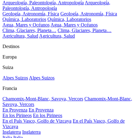
Arqueología, Paleontología, Antropología
Arqueología,
Paleontología, Antropología
Geología, Astronomía, Física
Geología, Astronomía, Física
Química, Laboratorios
Química, Laboratorios
Agua, Mares y Océanos
Agua, Mares y Océanos
Clima, Glaciares, Planeta…
Clima, Glaciares, Planeta…
Agricultura, Salud
Agricultura, Salud
Destinos
Europa
Suiza
Alpes Suizos
Alpes Suizos
Francia
Chamomix-Mont-Blanc, Savoya, Vercors
Chamomix-Mont-Blanc,
Savoya, Vercors
En Provenza
En Provenza
En los Pirineos
En los Pirineos
En el País Vasco, Golfo de Vizcaya
En el País Vasco, Golfo de
Vizcaya
Inglaterra
Inglaterra
Italia
Italia