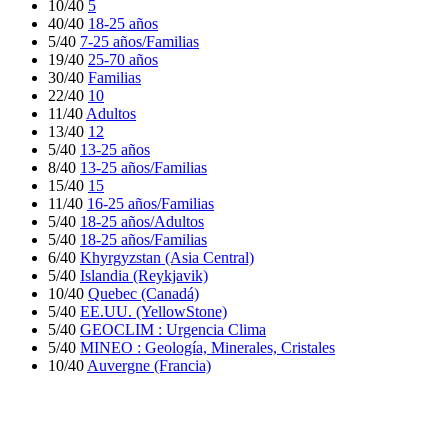
10/40
5
40/40
18-25 años
5/40
7-25 años/Familias
19/40
25-70 años
30/40
Familias
22/40
10
11/40
Adultos
13/40
12
5/40
13-25 años
8/40
13-25 años/Familias
15/40
15
11/40
16-25 años/Familias
5/40
18-25 años/Adultos
5/40
18-25 años/Familias
6/40
Khyrgyzstan (Asia Central)
5/40
Islandia (Reykjavik)
10/40
Quebec (Canadá)
5/40
EE.UU. (YellowStone)
5/40
GEOCLIM : Urgencia Clima
5/40
MINEO : Geología, Minerales, Cristales
10/40
Auvergne (Francia)