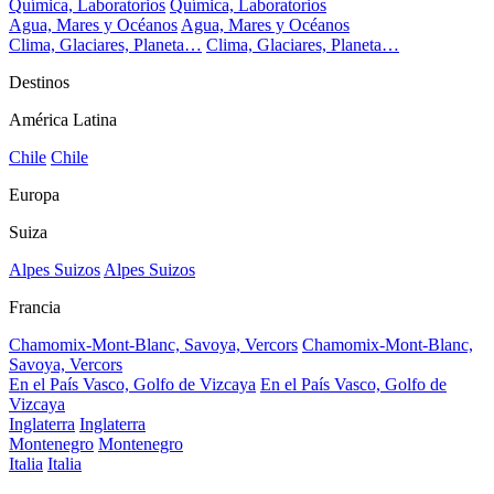
Química, Laboratorios
Química, Laboratorios
Agua, Mares y Océanos
Agua, Mares y Océanos
Clima, Glaciares, Planeta…
Clima, Glaciares, Planeta…
Destinos
América Latina
Chile
Chile
Europa
Suiza
Alpes Suizos
Alpes Suizos
Francia
Chamomix-Mont-Blanc, Savoya, Vercors
Chamomix-Mont-Blanc,
Savoya, Vercors
En el País Vasco, Golfo de Vizcaya
En el País Vasco, Golfo de
Vizcaya
Inglaterra
Inglaterra
Montenegro
Montenegro
Italia
Italia