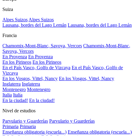
Suiza
Alpes Suizos
Alpes Suizos
Lausana, bordes del Lago Lemán
Lausana, bordes del Lago Lemán
Francia
Chamomix-Mont-Blanc, Savoya, Vercors
Chamomix-Mont-Blanc,
Savoya, Vercors
En Provenza
En Provenza
En los Pirineos
En los Pirineos
En el País Vasco, Golfo de Vizcaya
En el País Vasco, Golfo de
Vizcaya
En los Vosgos, Vittel, Nancy
En los Vosgos, Vittel, Nancy
Inglaterra
Inglaterra
Montenegro
Montenegro
Italia
Italia
En la ciudad!
En la ciudad!
Nivel de estudios
Parvulario y Guarderías
Parvulario y Guarderías
Primaria
Primaria
Enseñanza obligatoria (escuela...)
Enseñanza obligatoria (escuela...)