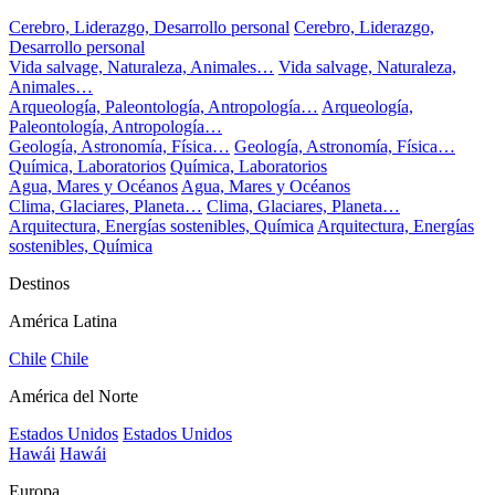
Cerebro, Liderazgo, Desarrollo personal
Cerebro, Liderazgo,
Desarrollo personal
Vida salvage, Naturaleza, Animales…
Vida salvage, Naturaleza,
Animales…
Arqueología, Paleontología, Antropología…
Arqueología,
Paleontología, Antropología…
Geología, Astronomía, Física…
Geología, Astronomía, Física…
Química, Laboratorios
Química, Laboratorios
Agua, Mares y Océanos
Agua, Mares y Océanos
Clima, Glaciares, Planeta…
Clima, Glaciares, Planeta…
Arquitectura, Energías sostenibles, Química
Arquitectura, Energías
sostenibles, Química
Destinos
América Latina
Chile
Chile
América del Norte
Estados Unidos
Estados Unidos
Hawái
Hawái
Europa