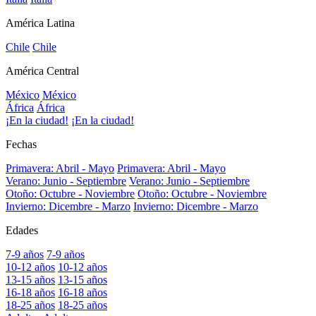
América Latina
Chile
Chile
América Central
México
México
África
África
¡En la ciudad!
¡En la ciudad!
Fechas
Primavera: Abril - Mayo
Primavera: Abril - Mayo
Verano: Junio - Septiembre
Verano: Junio - Septiembre
Otoño: Octubre - Noviembre
Otoño: Octubre - Noviembre
Invierno: Dicembre - Marzo
Invierno: Dicembre - Marzo
Edades
7-9 años
7-9 años
10-12 años
10-12 años
13-15 años
13-15 años
16-18 años
16-18 años
18-25 años
18-25 años