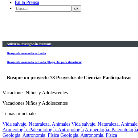
En la Prensa
Activar la investigación avanzada
Búsqueda avanzada activada
Búsqueda avanzada activada (Haga clic para desactivar)
Busque un proyecto
78
Proyectos de Ciencias Participativas
Vacaciones Niños y Adolescentes
Vacaciones Niños y Adolescentes
Temas principales
Vida salvaje, Naturaleza, Animales
Vida salvaje, Naturaleza, Animale
Arqueología, Paleontología, Antropología
Arqueología, Paleontología
Geología, Astronomía, Física
Geología, Astronomía, Física