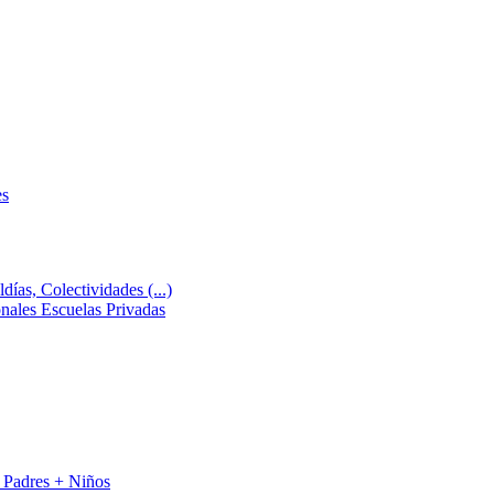
es
días, Colectividades (...)
ales Escuelas Privadas
 Padres + Niños