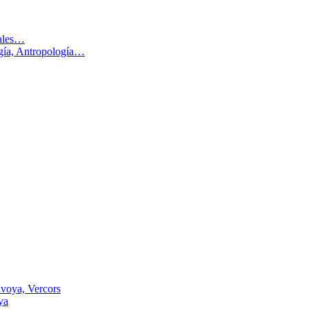
males…
ogía, Antropología…
voya, Vercors
ya