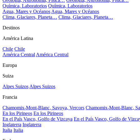
Geología, Astronomía, Física…
Geología, Astronomía, Física…
Química, Laboratorios
Química, Laboratorios
Agua, Mares y Océanos
Agua, Mares y Océanos
Clima, Glaciares, Planeta…
Clima, Glaciares, Planeta…
Destinos
América Latina
Chile
Chile
América Central
América Central
Europa
Suiza
Alpes Suizos
Alpes Suizos
Francia
Chamomix-Mont-Blanc, Savoya, Vercors
Chamomix-Mont-Blanc, Sa
En los Pirineos
En los Pirineos
En el País Vasco, Golfo de Vizcaya
En el País Vasco, Golfo de Vizca
Inglaterra
Inglaterra
Italia
Italia