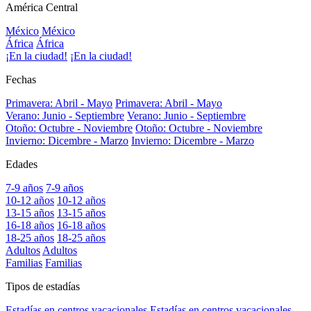
América Central
México
México
África
África
¡En la ciudad!
¡En la ciudad!
Fechas
Primavera: Abril - Mayo
Primavera: Abril - Mayo
Verano: Junio - Septiembre
Verano: Junio - Septiembre
Otoño: Octubre - Noviembre
Otoño: Octubre - Noviembre
Invierno: Dicembre - Marzo
Invierno: Dicembre - Marzo
Edades
7-9 años
7-9 años
10-12 años
10-12 años
13-15 años
13-15 años
16-18 años
16-18 años
18-25 años
18-25 años
Adultos
Adultos
Familias
Familias
Tipos de estadías
Estadías en centros vacacionales
Estadías en centros vacacionales