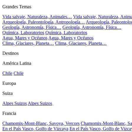
Grandes Temas
Vida salvaje, Naturaleza, Animales…
Vida salvaje, Naturaleza, Ani
Arqueología, Paleontología, Antropología…
Arqueología, Paleontol
Geología, Astronomía, Física…
Geología, Astronomía, Física…
Química, Laboratorios
Química, Laboratorios
Agua, Mares y Océanos
Agua, Mares y Océanos
Clima, Glaciares, Planeta…
Clima, Glaciares, Planeta…
Destinos
América Latina
Chile
Chile
Europa
Suiza
Alpes Suizos
Alpes Suizos
Francia
Chamomix-Mont-Blanc, Savoya, Vercors
Chamomix-Mont-Blanc, Sa
En el País Vasco, Golfo de Vizcaya
En el País Vasco, Golfo de Vizca