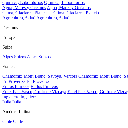
Química, Laboratorios
Química, Laboratorios
Agua, Mares y Océanos
Agua, Mares y Océanos
Clima, Glaciares, Planeta…
Clima, Glaciares, Planeta…
Agricultura, Salud
Agricultura, Salud
Destinos
Europa
Suiza
Alpes Suizos
Alpes Suizos
Francia
Chamomix-Mont-Blanc, Savoya, Vercors
Chamomix-Mont-Blanc, Sa
En Provenza
En Provenza
En los Pirineos
En los Pirineos
En el País Vasco, Golfo de Vizcaya
En el País Vasco, Golfo de Vizca
Inglaterra
Inglaterra
Italia
Italia
América Latina
Chile
Chile