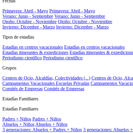
Fechas
Primavera: Abril - Mayo
Primavera: Abril - Mayo
Verano: Junio - Septiembre
Verano: Junio - Septiembre
Otoño: Octubre - Noviembre
Otoño: Octubre - Noviembre
Invierno: Dicembre - Marzo
Invierno: Dicembre - Marzo
Tipos de estadías
Estadías en centros vacacionales
Estadías en centros vacacionales
Estadías itinerantes & expediciones
Estadías itinerantes & expedicion
Periodismo científico
Periodismo científico
Grupos
Centros de Ocio, Alcaldías, Colectividades (...)
Centros de Ocio, Alcal
Campamentos Vacacionales Escuelas Privadas
Campamentos Vacacion
Comités de Empresas
Comités de Empresas
Estadías Familiares
Estadías Familiares
Padres + Niños
Padres + Niños
Abuelos + Niños
Abuelos + Niños
3 generaciones: Abuelos + Padres + Niños
3 generaciones: Abuelos +