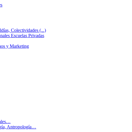
es
días, Colectividades (...)
ales Escuelas Privadas
nos y Marketing
males…
ogía, Antropología…