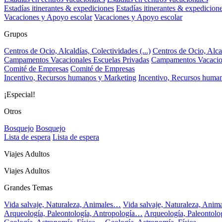
Estadías itinerantes & expediciones
Estadías itinerantes & expedicion
Vacaciones y Apoyo escolar
Vacaciones y Apoyo escolar
Grupos
Centros de Ocio, Alcaldías, Colectividades (...)
Centros de Ocio, Alcal
Campamentos Vacacionales Escuelas Privadas
Campamentos Vacacion
Comité de Empresas
Comité de Empresas
Incentivo, Recursos humanos y Marketing
Incentivo, Recursos huma
¡Especial!
Otros
Bosquejo
Bosquejo
Lista de espera
Lista de espera
Viajes Adultos
Viajes Adultos
Grandes Temas
Vida salvaje, Naturaleza, Animales…
Vida salvaje, Naturaleza, Ani
Arqueología, Paleontología, Antropología…
Arqueología, Paleontol