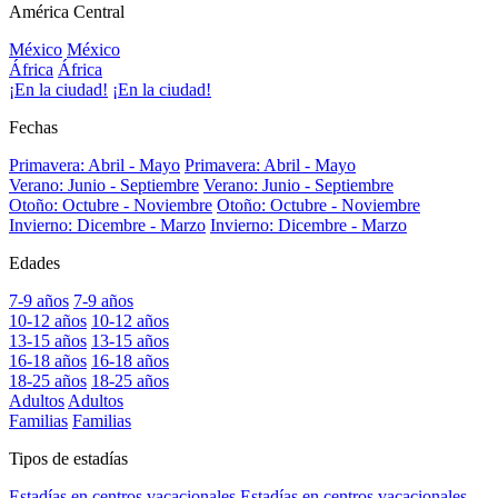
América Central
México
México
África
África
¡En la ciudad!
¡En la ciudad!
Fechas
Primavera: Abril - Mayo
Primavera: Abril - Mayo
Verano: Junio - Septiembre
Verano: Junio - Septiembre
Otoño: Octubre - Noviembre
Otoño: Octubre - Noviembre
Invierno: Dicembre - Marzo
Invierno: Dicembre - Marzo
Edades
7-9 años
7-9 años
10-12 años
10-12 años
13-15 años
13-15 años
16-18 años
16-18 años
18-25 años
18-25 años
Adultos
Adultos
Familias
Familias
Tipos de estadías
Estadías en centros vacacionales
Estadías en centros vacacionales