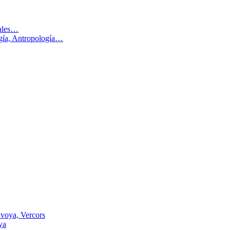
males…
ogía, Antropología…
voya, Vercors
ya