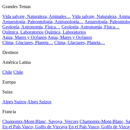
Grandes Temas
Vida salvaje, Naturaleza, Animales…
Vida salvaje, Naturaleza, Ani
Arqueología, Paleontología, Antropología…
Arqueología, Paleontol
Geología, Astronomía, Física…
Geología, Astronomía, Física…
Química, Laboratorios
Química, Laboratorios
Agua, Mares y Océanos
Agua, Mares y Océanos
Clima, Glaciares, Planeta…
Clima, Glaciares, Planeta…
Destinos
América Latina
Chile
Chile
Europa
Suiza
Alpes Suizos
Alpes Suizos
Francia
Chamomix-Mont-Blanc, Savoya, Vercors
Chamomix-Mont-Blanc, Sa
En el País Vasco, Golfo de Vizcaya
En el País Vasco, Golfo de Vizca