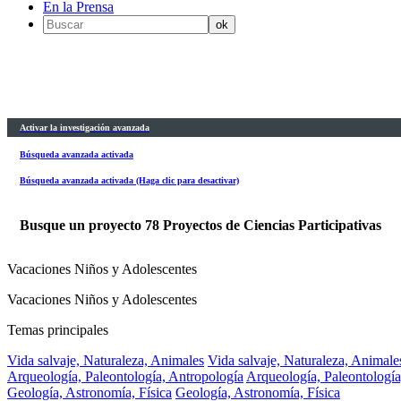
En la Prensa
Activar la investigación avanzada
Búsqueda avanzada activada
Búsqueda avanzada activada (Haga clic para desactivar)
Busque un proyecto
78
Proyectos de Ciencias Participativas
Vacaciones Niños y Adolescentes
Vacaciones Niños y Adolescentes
Temas principales
Vida salvaje, Naturaleza, Animales
Vida salvaje, Naturaleza, Animale
Arqueología, Paleontología, Antropología
Arqueología, Paleontología
Geología, Astronomía, Física
Geología, Astronomía, Física