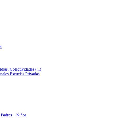
es
días, Colectividades (...)
ales Escuelas Privadas
 Padres + Niños