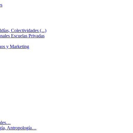
es
días, Colectividades (...)
ales Escuelas Privadas
nos y Marketing
males…
ogía, Antropología…