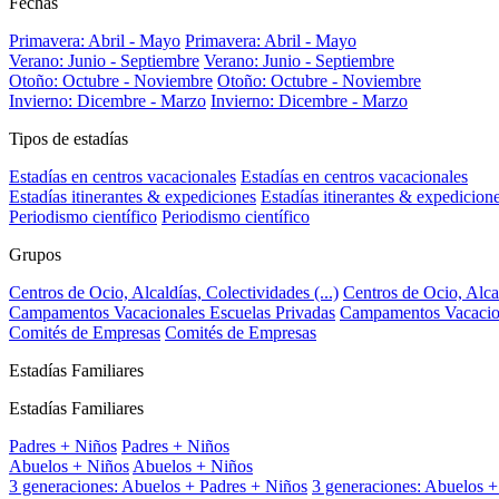
Fechas
Primavera: Abril - Mayo
Primavera: Abril - Mayo
Verano: Junio - Septiembre
Verano: Junio - Septiembre
Otoño: Octubre - Noviembre
Otoño: Octubre - Noviembre
Invierno: Dicembre - Marzo
Invierno: Dicembre - Marzo
Tipos de estadías
Estadías en centros vacacionales
Estadías en centros vacacionales
Estadías itinerantes & expediciones
Estadías itinerantes & expedicion
Periodismo científico
Periodismo científico
Grupos
Centros de Ocio, Alcaldías, Colectividades (...)
Centros de Ocio, Alcal
Campamentos Vacacionales Escuelas Privadas
Campamentos Vacacion
Comités de Empresas
Comités de Empresas
Estadías Familiares
Estadías Familiares
Padres + Niños
Padres + Niños
Abuelos + Niños
Abuelos + Niños
3 generaciones: Abuelos + Padres + Niños
3 generaciones: Abuelos +