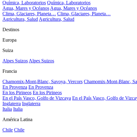
Química, Laboratorios
Química, Laboratorios
Agua, Mares y Océanos
Agua, Mares y Océanos
Clima, Glaciares, Planeta…
Clima, Glaciares, Planeta…
Agricultura, Salud
Agricultura, Salud
Destinos
Europa
Suiza
Alpes Suizos
Alpes Suizos
Francia
Chamomix-Mont-Blanc, Savoya, Vercors
Chamomix-Mont-Blanc, Sa
En Provenza
En Provenza
En los Pirineos
En los Pirineos
En el País Vasco, Golfo de Vizcaya
En el País Vasco, Golfo de Vizca
Inglaterra
Inglaterra
Italia
Italia
América Latina
Chile
Chile