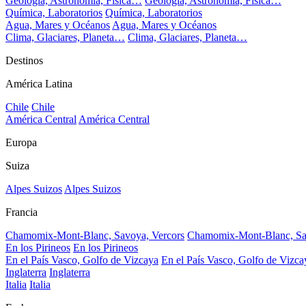
Geología, Astronomía, Física…
Geología, Astronomía, Física…
Química, Laboratorios
Química, Laboratorios
Agua, Mares y Océanos
Agua, Mares y Océanos
Clima, Glaciares, Planeta…
Clima, Glaciares, Planeta…
Destinos
América Latina
Chile
Chile
América Central
América Central
Europa
Suiza
Alpes Suizos
Alpes Suizos
Francia
Chamomix-Mont-Blanc, Savoya, Vercors
Chamomix-Mont-Blanc, Sa
En los Pirineos
En los Pirineos
En el País Vasco, Golfo de Vizcaya
En el País Vasco, Golfo de Vizca
Inglaterra
Inglaterra
Italia
Italia