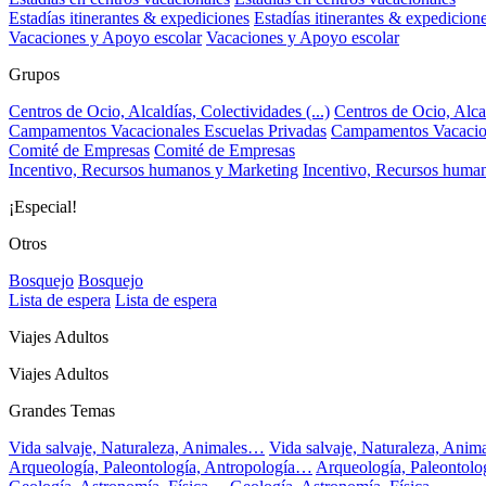
Estadías itinerantes & expediciones
Estadías itinerantes & expedicion
Vacaciones y Apoyo escolar
Vacaciones y Apoyo escolar
Grupos
Centros de Ocio, Alcaldías, Colectividades (...)
Centros de Ocio, Alcal
Campamentos Vacacionales Escuelas Privadas
Campamentos Vacacion
Comité de Empresas
Comité de Empresas
Incentivo, Recursos humanos y Marketing
Incentivo, Recursos huma
¡Especial!
Otros
Bosquejo
Bosquejo
Lista de espera
Lista de espera
Viajes Adultos
Viajes Adultos
Grandes Temas
Vida salvaje, Naturaleza, Animales…
Vida salvaje, Naturaleza, Ani
Arqueología, Paleontología, Antropología…
Arqueología, Paleontol