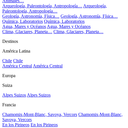
Animales…
Arqueología, Paleontología, Antropología…
Arqueología,
Paleontología, Antropología…
Geología, Astronomía, Física…
Geología, Astronomía, Física…
Química, Laboratorios
Química, Laboratorios
Agua, Mares y Océanos
Agua, Mares y Océanos
Clima, Glaciares, Planeta…
Clima, Glaciares, Planeta…
Destinos
América Latina
Chile
Chile
América Central
América Central
Europa
Suiza
Alpes Suizos
Alpes Suizos
Francia
Chamomix-Mont-Blanc, Savoya, Vercors
Chamomix-Mont-Blanc,
Savoya, Vercors
En los Pirineos
En los Pirineos