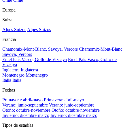
Chile
Chile
Europa
Suiza
Alpes Suizos
Alpes Suizos
Francia
Chamomix-Mont-Blanc, Savoya, Vercors
Chamomix-Mont-Blanc,
Savoya, Vercors
En el País Vasco, Golfo de Vizcaya
En el País Vasco, Golfo de
Vizcaya
Inglaterra
Inglaterra
Montenegro
Montenegro
Italia
Italia
Fechas
Primavera: abril-mayo
Primavera: abril-mayo
Verano: junio-septiembre
Verano: junio-septiembre
Otoño: octubre-noviembre
Otoño: octubre-noviembre
Invierno: dicembre-marzo
Invierno: dicembre-marzo
Tipos de estadías