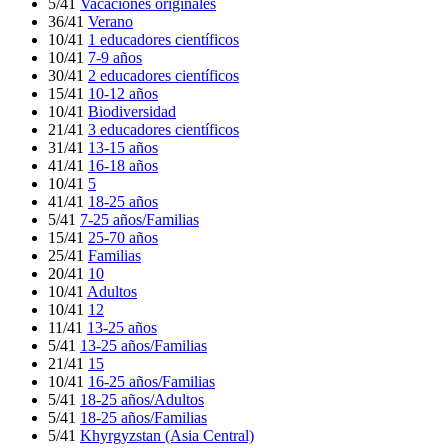
5/41
Vacaciones originales
36/41
Verano
10/41
1 educadores científicos
10/41
7-9 años
30/41
2 educadores científicos
15/41
10-12 años
10/41
Biodiversidad
21/41
3 educadores científicos
31/41
13-15 años
41/41
16-18 años
10/41
5
41/41
18-25 años
5/41
7-25 años/Familias
15/41
25-70 años
25/41
Familias
20/41
10
10/41
Adultos
10/41
12
11/41
13-25 años
5/41
13-25 años/Familias
21/41
15
10/41
16-25 años/Familias
5/41
18-25 años/Adultos
5/41
18-25 años/Familias
5/41
Khyrgyzstan (Asia Central)