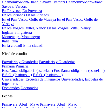
Chamomix-Mont-Blanc, Savoya, Vercors
Chamomix-Mont-Blanc,
Savoya, Vercors
En Provenza
En Provenza
En los Pirineos
En los Pirineos
En el País Vasco, Golfo de Vizcaya
En el País Vasco, Golfo de
Vizcaya
En los Vosgos, Vittel, Nancy
En los Vosgos, Vittel, Nancy
Inglaterra
Inglaterra
Montenegro
Montenegro
Italia
Italia
En la ciudad!
En la ciudad!
Nivel de estudios
Parvulario y Guarderías
Parvulario y Guarderías
Primaria
Primaria
Enseñanza obligatoria (escuela...)
Enseñanza obligatoria (escuela...)
E.S.O. (Instituto…)
E.S.O. (Instituto…)
Universidades, Escuelas de Ingenieros
Universidades, Escuelas de
Ingenieros
Doctorados
Doctorados
Fechas
Primavera: Abril - Mayo
Primavera: Abril - Mayo