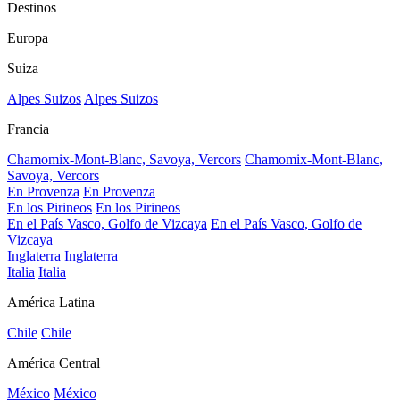
Destinos
Europa
Suiza
Alpes Suizos
Alpes Suizos
Francia
Chamomix-Mont-Blanc, Savoya, Vercors
Chamomix-Mont-Blanc,
Savoya, Vercors
En Provenza
En Provenza
En los Pirineos
En los Pirineos
En el País Vasco, Golfo de Vizcaya
En el País Vasco, Golfo de
Vizcaya
Inglaterra
Inglaterra
Italia
Italia
América Latina
Chile
Chile
América Central
México
México