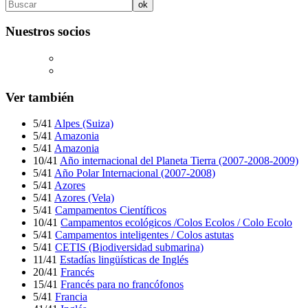
Nuestros socios
Ver también
5/41
Alpes (Suiza)
5/41
Amazonia
5/41
Amazonia
10/41
Año internacional del Planeta Tierra (2007-2008-2009)
5/41
Año Polar Internacional (2007-2008)
5/41
Azores
5/41
Azores (Vela)
5/41
Campamentos Científicos
10/41
Campamentos ecológicos /Colos Ecolos / Colo Ecolo
5/41
Campamentos inteligentes / Colos astutas
5/41
CETIS (Biodiversidad submarina)
11/41
Estadías lingüísticas de Inglés
20/41
Francés
15/41
Francés para no francófonos
5/41
Francia