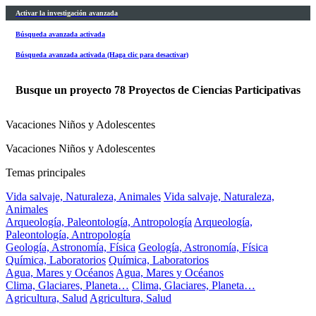
Activar la investigación avanzada
Búsqueda avanzada activada
Búsqueda avanzada activada (Haga clic para desactivar)
Busque un proyecto
78
Proyectos de Ciencias Participativas
Vacaciones Niños y Adolescentes
Vacaciones Niños y Adolescentes
Temas principales
Vida salvaje, Naturaleza, Animales
Vida salvaje, Naturaleza,
Animales
Arqueología, Paleontología, Antropología
Arqueología,
Paleontología, Antropología
Geología, Astronomía, Física
Geología, Astronomía, Física
Química, Laboratorios
Química, Laboratorios
Agua, Mares y Océanos
Agua, Mares y Océanos
Clima, Glaciares, Planeta…
Clima, Glaciares, Planeta…
Agricultura, Salud
Agricultura, Salud