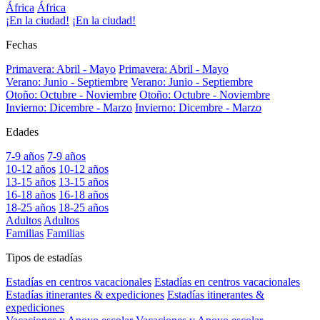
África
África
¡En la ciudad!
¡En la ciudad!
Fechas
Primavera: Abril - Mayo
Primavera: Abril - Mayo
Verano: Junio - Septiembre
Verano: Junio - Septiembre
Otoño: Octubre - Noviembre
Otoño: Octubre - Noviembre
Invierno: Dicembre - Marzo
Invierno: Dicembre - Marzo
Edades
7-9 años
7-9 años
10-12 años
10-12 años
13-15 años
13-15 años
16-18 años
16-18 años
18-25 años
18-25 años
Adultos
Adultos
Familias
Familias
Tipos de estadías
Estadías en centros vacacionales
Estadías en centros vacacionales
Estadías itinerantes & expediciones
Estadías itinerantes &
expediciones