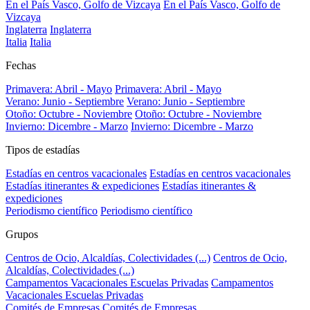
En el País Vasco, Golfo de Vizcaya
En el País Vasco, Golfo de
Vizcaya
Inglaterra
Inglaterra
Italia
Italia
Fechas
Primavera: Abril - Mayo
Primavera: Abril - Mayo
Verano: Junio - Septiembre
Verano: Junio - Septiembre
Otoño: Octubre - Noviembre
Otoño: Octubre - Noviembre
Invierno: Dicembre - Marzo
Invierno: Dicembre - Marzo
Tipos de estadías
Estadías en centros vacacionales
Estadías en centros vacacionales
Estadías itinerantes & expediciones
Estadías itinerantes &
expediciones
Periodismo científico
Periodismo científico
Grupos
Centros de Ocio, Alcaldías, Colectividades (...)
Centros de Ocio,
Alcaldías, Colectividades (...)
Campamentos Vacacionales Escuelas Privadas
Campamentos
Vacacionales Escuelas Privadas
Comités de Empresas
Comités de Empresas