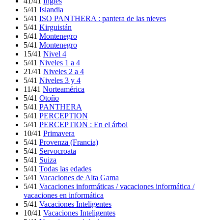
41/41
Inglés
5/41
Islandia
5/41
ISO PANTHERA : pantera de las nieves
5/41
Kirguistán
5/41
Montenegro
5/41
Montenegro
15/41
Nivel 4
5/41
Niveles 1 a 4
21/41
Niveles 2 a 4
5/41
Niveles 3 y 4
11/41
Norteamérica
5/41
Otoño
5/41
PANTHERA
5/41
PERCEPTION
5/41
PERCEPTION : En el árbol
10/41
Primavera
5/41
Provenza (Francia)
5/41
Servocroata
5/41
Suiza
5/41
Todas las edades
5/41
Vacaciones de Alta Gama
5/41
Vacaciones informáticas / vacaciones informática /
vacaciones en informática
5/41
Vacaciones Inteligentes
10/41
Vacaciones Inteligentes