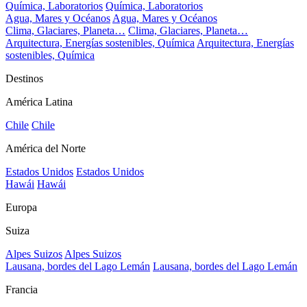
Química, Laboratorios
Química, Laboratorios
Agua, Mares y Océanos
Agua, Mares y Océanos
Clima, Glaciares, Planeta…
Clima, Glaciares, Planeta…
Arquitectura, Energías sostenibles, Química
Arquitectura, Energías
sostenibles, Química
Destinos
América Latina
Chile
Chile
América del Norte
Estados Unidos
Estados Unidos
Hawái
Hawái
Europa
Suiza
Alpes Suizos
Alpes Suizos
Lausana, bordes del Lago Lemán
Lausana, bordes del Lago Lemán
Francia