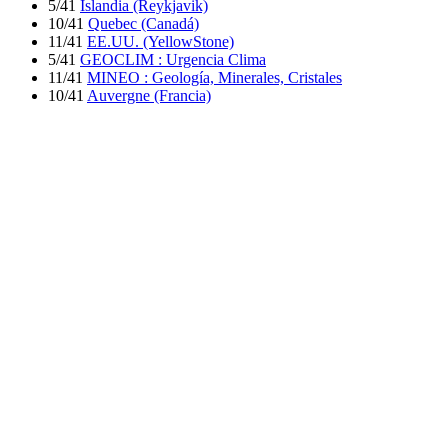
5/41
Islandia (Reykjavik)
10/41
Quebec (Canadá)
11/41
EE.UU. (YellowStone)
5/41
GEOCLIM : Urgencia Clima
11/41
MINEO : Geología, Minerales, Cristales
10/41
Auvergne (Francia)