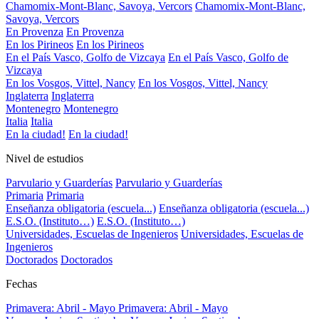
Chamomix-Mont-Blanc, Savoya, Vercors
Chamomix-Mont-Blanc,
Savoya, Vercors
En Provenza
En Provenza
En los Pirineos
En los Pirineos
En el País Vasco, Golfo de Vizcaya
En el País Vasco, Golfo de
Vizcaya
En los Vosgos, Vittel, Nancy
En los Vosgos, Vittel, Nancy
Inglaterra
Inglaterra
Montenegro
Montenegro
Italia
Italia
En la ciudad!
En la ciudad!
Nivel de estudios
Parvulario y Guarderías
Parvulario y Guarderías
Primaria
Primaria
Enseñanza obligatoria (escuela...)
Enseñanza obligatoria (escuela...)
E.S.O. (Instituto…)
E.S.O. (Instituto…)
Universidades, Escuelas de Ingenieros
Universidades, Escuelas de
Ingenieros
Doctorados
Doctorados
Fechas
Primavera: Abril - Mayo
Primavera: Abril - Mayo