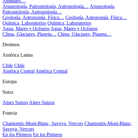
Animales…
Arqueología, Paleontología, Antropología…
Arqueología,
Paleontología, Antropología…
Geología, Astronomía, Física…
Geología, Astronomía, Física…
Química, Laboratorios
Química, Laboratorios
Agua, Mares y Océanos
Agua, Mares y Océanos
Clima, Glaciares, Planeta…
Clima, Glaciares, Planeta…
Destinos
América Latina
Chile
Chile
América Central
América Central
Europa
Suiza
Alpes Suizos
Alpes Suizos
Francia
Chamomix-Mont-Blanc, Savoya, Vercors
Chamomix-Mont-Blanc,
Savoya, Vercors
En los Pirineos
En los Pirineos