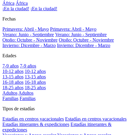
África
África
¡En la ciudad!
¡En la ciudad!
Fechas
Primavera: Abril - Mayo
Primavera: Abril - Mayo
Verano: Junio - Septiembre
Verano: Junio - Septiembre
Otoño: Octubre - Noviembre
Otoño: Octubre - Noviembre
Invierno: Dicembre - Marzo
Invierno: Dicembre - Marzo
Edades
7-9 años
7-9 años
10-12 años
10-12 años
13-15 años
13-15 años
16-18 años
16-18 años
18-25 años
18-25 años
Adultos
Adultos
Familias
Familias
Tipos de estadías
Estadías en centros vacacionales
Estadías en centros vacacionales
Estadías itinerantes & expediciones
Estadías itinerantes &
expediciones