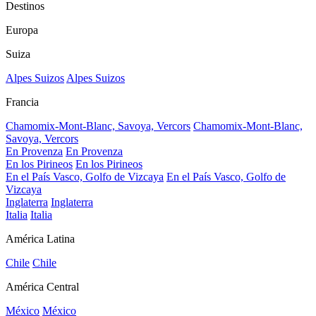
Destinos
Europa
Suiza
Alpes Suizos
Alpes Suizos
Francia
Chamomix-Mont-Blanc, Savoya, Vercors
Chamomix-Mont-Blanc,
Savoya, Vercors
En Provenza
En Provenza
En los Pirineos
En los Pirineos
En el País Vasco, Golfo de Vizcaya
En el País Vasco, Golfo de
Vizcaya
Inglaterra
Inglaterra
Italia
Italia
América Latina
Chile
Chile
América Central
México
México