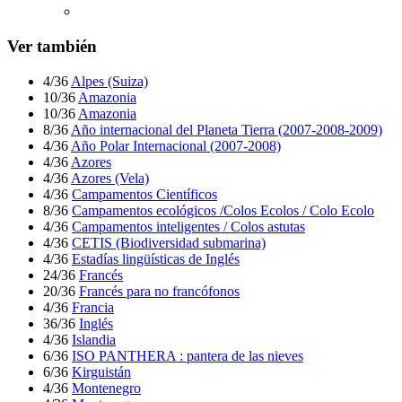
Ver también
4/36
Alpes (Suiza)
10/36
Amazonia
10/36
Amazonia
8/36
Año internacional del Planeta Tierra (2007-2008-2009)
4/36
Año Polar Internacional (2007-2008)
4/36
Azores
4/36
Azores (Vela)
4/36
Campamentos Científicos
8/36
Campamentos ecológicos /Colos Ecolos / Colo Ecolo
4/36
Campamentos inteligentes / Colos astutas
4/36
CETIS (Biodiversidad submarina)
4/36
Estadías lingüísticas de Inglés
24/36
Francés
20/36
Francés para no francófonos
4/36
Francia
36/36
Inglés
4/36
Islandia
6/36
ISO PANTHERA : pantera de las nieves
6/36
Kirguistán
4/36
Montenegro