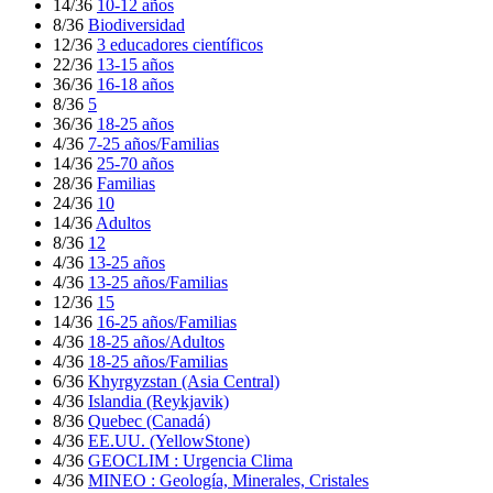
14/36
10-12 años
8/36
Biodiversidad
12/36
3 educadores científicos
22/36
13-15 años
36/36
16-18 años
8/36
5
36/36
18-25 años
4/36
7-25 años/Familias
14/36
25-70 años
28/36
Familias
24/36
10
14/36
Adultos
8/36
12
4/36
13-25 años
4/36
13-25 años/Familias
12/36
15
14/36
16-25 años/Familias
4/36
18-25 años/Adultos
4/36
18-25 años/Familias
6/36
Khyrgyzstan (Asia Central)
4/36
Islandia (Reykjavik)
8/36
Quebec (Canadá)
4/36
EE.UU. (YellowStone)
4/36
GEOCLIM : Urgencia Clima
4/36
MINEO : Geología, Minerales, Cristales