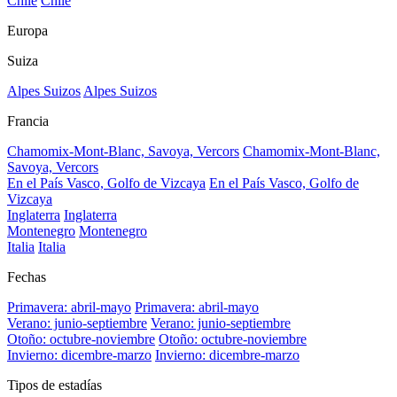
Chile
Chile
Europa
Suiza
Alpes Suizos
Alpes Suizos
Francia
Chamomix-Mont-Blanc, Savoya, Vercors
Chamomix-Mont-Blanc,
Savoya, Vercors
En el País Vasco, Golfo de Vizcaya
En el País Vasco, Golfo de
Vizcaya
Inglaterra
Inglaterra
Montenegro
Montenegro
Italia
Italia
Fechas
Primavera: abril-mayo
Primavera: abril-mayo
Verano: junio-septiembre
Verano: junio-septiembre
Otoño: octubre-noviembre
Otoño: octubre-noviembre
Invierno: dicembre-marzo
Invierno: dicembre-marzo
Tipos de estadías