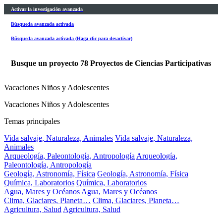
Activar la investigación avanzada
Búsqueda avanzada activada
Búsqueda avanzada activada (Haga clic para desactivar)
Busque un proyecto
78
Proyectos de Ciencias Participativas
Vacaciones Niños y Adolescentes
Vacaciones Niños y Adolescentes
Temas principales
Vida salvaje, Naturaleza, Animales
Vida salvaje, Naturaleza,
Animales
Arqueología, Paleontología, Antropología
Arqueología,
Paleontología, Antropología
Geología, Astronomía, Física
Geología, Astronomía, Física
Química, Laboratorios
Química, Laboratorios
Agua, Mares y Océanos
Agua, Mares y Océanos
Clima, Glaciares, Planeta…
Clima, Glaciares, Planeta…
Agricultura, Salud
Agricultura, Salud