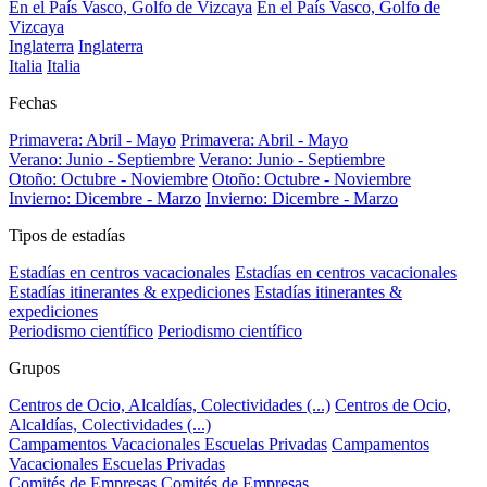
En el País Vasco, Golfo de Vizcaya
En el País Vasco, Golfo de
Vizcaya
Inglaterra
Inglaterra
Italia
Italia
Fechas
Primavera: Abril - Mayo
Primavera: Abril - Mayo
Verano: Junio - Septiembre
Verano: Junio - Septiembre
Otoño: Octubre - Noviembre
Otoño: Octubre - Noviembre
Invierno: Dicembre - Marzo
Invierno: Dicembre - Marzo
Tipos de estadías
Estadías en centros vacacionales
Estadías en centros vacacionales
Estadías itinerantes & expediciones
Estadías itinerantes &
expediciones
Periodismo científico
Periodismo científico
Grupos
Centros de Ocio, Alcaldías, Colectividades (...)
Centros de Ocio,
Alcaldías, Colectividades (...)
Campamentos Vacacionales Escuelas Privadas
Campamentos
Vacacionales Escuelas Privadas
Comités de Empresas
Comités de Empresas