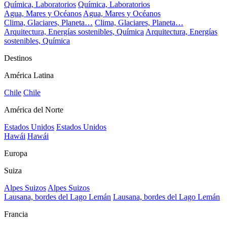
Química, Laboratorios
Química, Laboratorios
Agua, Mares y Océanos
Agua, Mares y Océanos
Clima, Glaciares, Planeta…
Clima, Glaciares, Planeta…
Arquitectura, Energías sostenibles, Química
Arquitectura, Energías
sostenibles, Química
Destinos
América Latina
Chile
Chile
América del Norte
Estados Unidos
Estados Unidos
Hawái
Hawái
Europa
Suiza
Alpes Suizos
Alpes Suizos
Lausana, bordes del Lago Lemán
Lausana, bordes del Lago Lemán
Francia