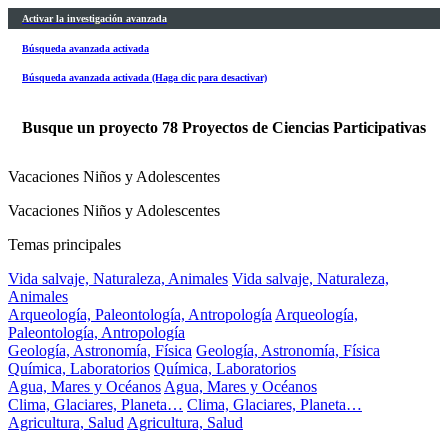
Activar la investigación avanzada
Búsqueda avanzada activada
Búsqueda avanzada activada (Haga clic para desactivar)
Busque un proyecto
78
Proyectos de Ciencias Participativas
Vacaciones Niños y Adolescentes
Vacaciones Niños y Adolescentes
Temas principales
Vida salvaje, Naturaleza, Animales
Vida salvaje, Naturaleza,
Animales
Arqueología, Paleontología, Antropología
Arqueología,
Paleontología, Antropología
Geología, Astronomía, Física
Geología, Astronomía, Física
Química, Laboratorios
Química, Laboratorios
Agua, Mares y Océanos
Agua, Mares y Océanos
Clima, Glaciares, Planeta…
Clima, Glaciares, Planeta…
Agricultura, Salud
Agricultura, Salud