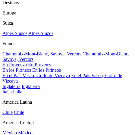
Destinos
Europa
Suiza
Alpes Suizos
Alpes Suizos
Francia
Chamomix-Mont-Blanc, Savoya, Vercors
Chamomix-Mont-Blanc,
Savoya, Vercors
En Provenza
En Provenza
En los Pirineos
En los Pirineos
En el País Vasco, Golfo de Vizcaya
En el País Vasco, Golfo de
Vizcaya
Inglaterra
Inglaterra
Italia
Italia
América Latina
Chile
Chile
América Central
México
México