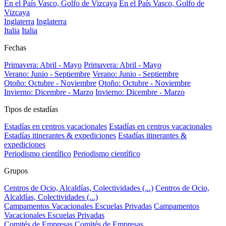
En el País Vasco, Golfo de Vizcaya
En el País Vasco, Golfo de
Vizcaya
Inglaterra
Inglaterra
Italia
Italia
Fechas
Primavera: Abril - Mayo
Primavera: Abril - Mayo
Verano: Junio - Septiembre
Verano: Junio - Septiembre
Otoño: Octubre - Noviembre
Otoño: Octubre - Noviembre
Invierno: Dicembre - Marzo
Invierno: Dicembre - Marzo
Tipos de estadías
Estadías en centros vacacionales
Estadías en centros vacacionales
Estadías itinerantes & expediciones
Estadías itinerantes &
expediciones
Periodismo científico
Periodismo científico
Grupos
Centros de Ocio, Alcaldías, Colectividades (...)
Centros de Ocio,
Alcaldías, Colectividades (...)
Campamentos Vacacionales Escuelas Privadas
Campamentos
Vacacionales Escuelas Privadas
Comités de Empresas
Comités de Empresas