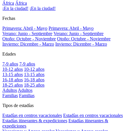
África
África
¡En la ciudad!
¡En la ciudad!
Fechas
Primavera: Abril - Mayo
Primavera: Abril - Mayo
Verano: Junio - Septiembre
Verano: Junio - Septiembre
Otoño: Octubre - Noviembre
Otoño: Octubre - Noviembre
Invierno: Dicembre - Marzo
Invierno: Dicembre - Marzo
Edades
7-9 años
7-9 años
10-12 años
10-12 años
13-15 años
13-15 años
16-18 años
16-18 años
18-25 años
18-25 años
Adultos
Adultos
Familias
Familias
Tipos de estadías
Estadías en centros vacacionales
Estadías en centros vacacionales
Estadías itinerantes & expediciones
Estadías itinerantes &
expediciones