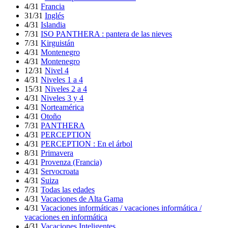
4/31
Francia
31/31
Inglés
4/31
Islandia
7/31
ISO PANTHERA : pantera de las nieves
7/31
Kirguistán
4/31
Montenegro
4/31
Montenegro
12/31
Nivel 4
4/31
Niveles 1 a 4
15/31
Niveles 2 a 4
4/31
Niveles 3 y 4
4/31
Norteamérica
4/31
Otoño
7/31
PANTHERA
4/31
PERCEPTION
4/31
PERCEPTION : En el árbol
8/31
Primavera
4/31
Provenza (Francia)
4/31
Servocroata
4/31
Suiza
7/31
Todas las edades
4/31
Vacaciones de Alta Gama
4/31
Vacaciones informáticas / vacaciones informática /
vacaciones en informática
4/31
Vacaciones Inteligentes