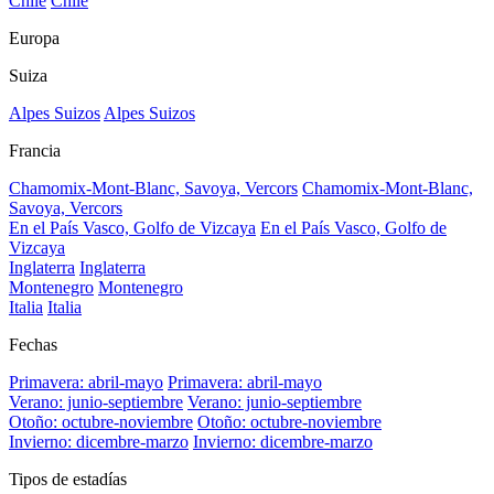
Chile
Chile
Europa
Suiza
Alpes Suizos
Alpes Suizos
Francia
Chamomix-Mont-Blanc, Savoya, Vercors
Chamomix-Mont-Blanc,
Savoya, Vercors
En el País Vasco, Golfo de Vizcaya
En el País Vasco, Golfo de
Vizcaya
Inglaterra
Inglaterra
Montenegro
Montenegro
Italia
Italia
Fechas
Primavera: abril-mayo
Primavera: abril-mayo
Verano: junio-septiembre
Verano: junio-septiembre
Otoño: octubre-noviembre
Otoño: octubre-noviembre
Invierno: dicembre-marzo
Invierno: dicembre-marzo
Tipos de estadías