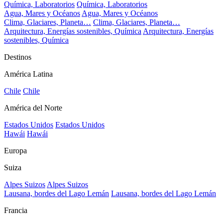
Química, Laboratorios
Química, Laboratorios
Agua, Mares y Océanos
Agua, Mares y Océanos
Clima, Glaciares, Planeta…
Clima, Glaciares, Planeta…
Arquitectura, Energías sostenibles, Química
Arquitectura, Energías
sostenibles, Química
Destinos
América Latina
Chile
Chile
América del Norte
Estados Unidos
Estados Unidos
Hawái
Hawái
Europa
Suiza
Alpes Suizos
Alpes Suizos
Lausana, bordes del Lago Lemán
Lausana, bordes del Lago Lemán
Francia