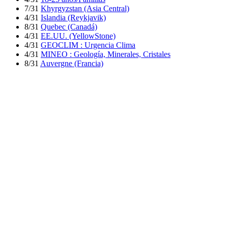
7/31
Khyrgyzstan (Asia Central)
4/31
Islandia (Reykjavik)
8/31
Quebec (Canadá)
4/31
EE.UU. (YellowStone)
4/31
GEOCLIM : Urgencia Clima
4/31
MINEO : Geología, Minerales, Cristales
8/31
Auvergne (Francia)