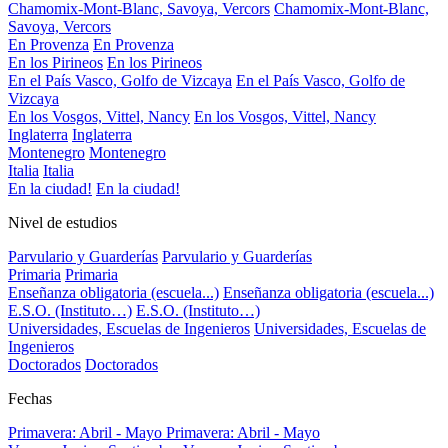
Chamomix-Mont-Blanc, Savoya, Vercors
Chamomix-Mont-Blanc,
Savoya, Vercors
En Provenza
En Provenza
En los Pirineos
En los Pirineos
En el País Vasco, Golfo de Vizcaya
En el País Vasco, Golfo de
Vizcaya
En los Vosgos, Vittel, Nancy
En los Vosgos, Vittel, Nancy
Inglaterra
Inglaterra
Montenegro
Montenegro
Italia
Italia
En la ciudad!
En la ciudad!
Nivel de estudios
Parvulario y Guarderías
Parvulario y Guarderías
Primaria
Primaria
Enseñanza obligatoria (escuela...)
Enseñanza obligatoria (escuela...)
E.S.O. (Instituto…)
E.S.O. (Instituto…)
Universidades, Escuelas de Ingenieros
Universidades, Escuelas de
Ingenieros
Doctorados
Doctorados
Fechas
Primavera: Abril - Mayo
Primavera: Abril - Mayo