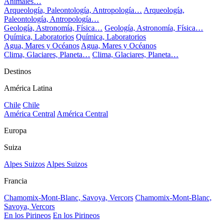
Animales…
Arqueología, Paleontología, Antropología…
Arqueología,
Paleontología, Antropología…
Geología, Astronomía, Física…
Geología, Astronomía, Física…
Química, Laboratorios
Química, Laboratorios
Agua, Mares y Océanos
Agua, Mares y Océanos
Clima, Glaciares, Planeta…
Clima, Glaciares, Planeta…
Destinos
América Latina
Chile
Chile
América Central
América Central
Europa
Suiza
Alpes Suizos
Alpes Suizos
Francia
Chamomix-Mont-Blanc, Savoya, Vercors
Chamomix-Mont-Blanc,
Savoya, Vercors
En los Pirineos
En los Pirineos