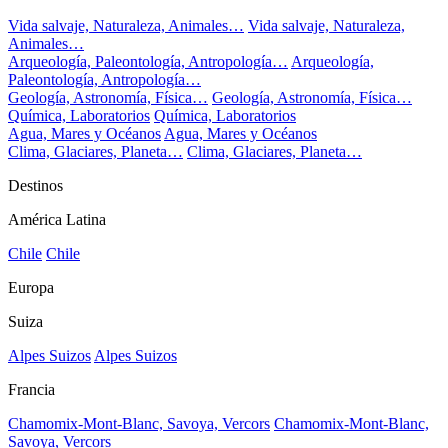
Vida salvaje, Naturaleza, Animales…
Vida salvaje, Naturaleza,
Animales…
Arqueología, Paleontología, Antropología…
Arqueología,
Paleontología, Antropología…
Geología, Astronomía, Física…
Geología, Astronomía, Física…
Química, Laboratorios
Química, Laboratorios
Agua, Mares y Océanos
Agua, Mares y Océanos
Clima, Glaciares, Planeta…
Clima, Glaciares, Planeta…
Destinos
América Latina
Chile
Chile
Europa
Suiza
Alpes Suizos
Alpes Suizos
Francia
Chamomix-Mont-Blanc, Savoya, Vercors
Chamomix-Mont-Blanc,
Savoya, Vercors