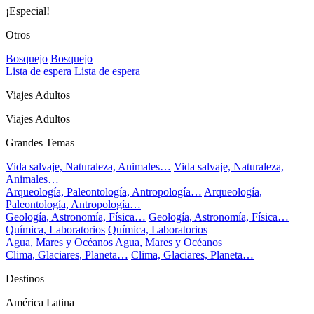
¡Especial!
Otros
Bosquejo
Bosquejo
Lista de espera
Lista de espera
Viajes Adultos
Viajes Adultos
Grandes Temas
Vida salvaje, Naturaleza, Animales…
Vida salvaje, Naturaleza,
Animales…
Arqueología, Paleontología, Antropología…
Arqueología,
Paleontología, Antropología…
Geología, Astronomía, Física…
Geología, Astronomía, Física…
Química, Laboratorios
Química, Laboratorios
Agua, Mares y Océanos
Agua, Mares y Océanos
Clima, Glaciares, Planeta…
Clima, Glaciares, Planeta…
Destinos
América Latina