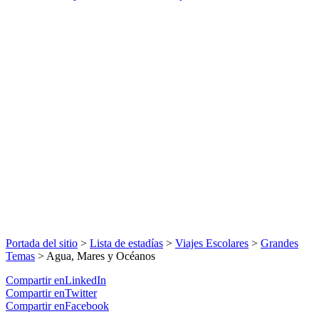
Portada del sitio
>
Lista de estadías
>
Viajes Escolares
>
Grandes
Temas
>
Agua, Mares y Océanos
Compartir enLinkedIn
Compartir enTwitter
Compartir enFacebook