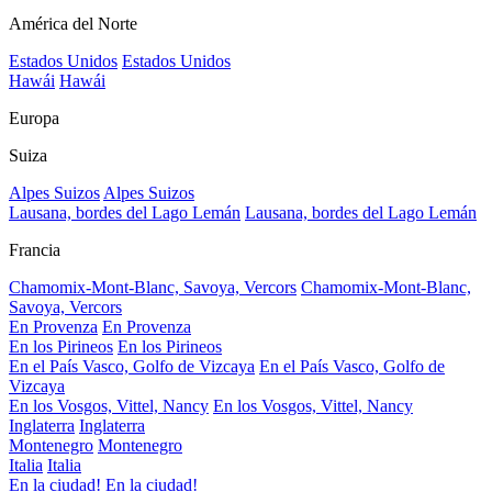
América del Norte
Estados Unidos
Estados Unidos
Hawái
Hawái
Europa
Suiza
Alpes Suizos
Alpes Suizos
Lausana, bordes del Lago Lemán
Lausana, bordes del Lago Lemán
Francia
Chamomix-Mont-Blanc, Savoya, Vercors
Chamomix-Mont-Blanc,
Savoya, Vercors
En Provenza
En Provenza
En los Pirineos
En los Pirineos
En el País Vasco, Golfo de Vizcaya
En el País Vasco, Golfo de
Vizcaya
En los Vosgos, Vittel, Nancy
En los Vosgos, Vittel, Nancy
Inglaterra
Inglaterra
Montenegro
Montenegro
Italia
Italia
En la ciudad!
En la ciudad!