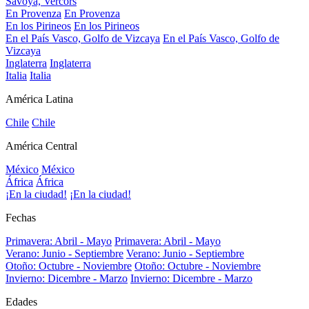
Savoya, Vercors
En Provenza
En Provenza
En los Pirineos
En los Pirineos
En el País Vasco, Golfo de Vizcaya
En el País Vasco, Golfo de
Vizcaya
Inglaterra
Inglaterra
Italia
Italia
América Latina
Chile
Chile
América Central
México
México
África
África
¡En la ciudad!
¡En la ciudad!
Fechas
Primavera: Abril - Mayo
Primavera: Abril - Mayo
Verano: Junio - Septiembre
Verano: Junio - Septiembre
Otoño: Octubre - Noviembre
Otoño: Octubre - Noviembre
Invierno: Dicembre - Marzo
Invierno: Dicembre - Marzo
Edades