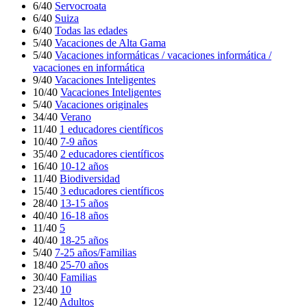
6/40
Servocroata
6/40
Suiza
6/40
Todas las edades
5/40
Vacaciones de Alta Gama
5/40
Vacaciones informáticas / vacaciones informática /
vacaciones en informática
9/40
Vacaciones Inteligentes
10/40
Vacaciones Inteligentes
5/40
Vacaciones originales
34/40
Verano
11/40
1 educadores científicos
10/40
7-9 años
35/40
2 educadores científicos
16/40
10-12 años
11/40
Biodiversidad
15/40
3 educadores científicos
28/40
13-15 años
40/40
16-18 años
11/40
5
40/40
18-25 años
5/40
7-25 años/Familias
18/40
25-70 años
30/40
Familias
23/40
10
12/40
Adultos