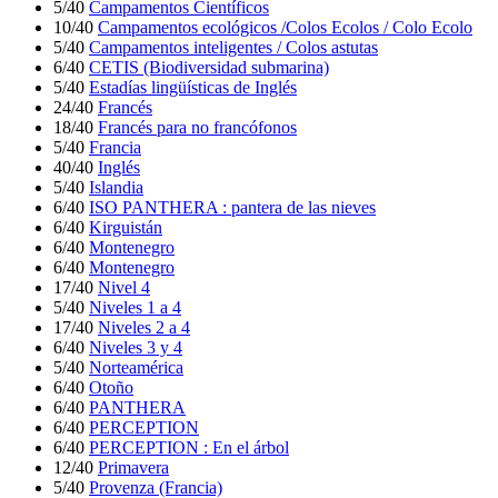
5/40
Campamentos Científicos
10/40
Campamentos ecológicos /Colos Ecolos / Colo Ecolo
5/40
Campamentos inteligentes / Colos astutas
6/40
CETIS (Biodiversidad submarina)
5/40
Estadías lingüísticas de Inglés
24/40
Francés
18/40
Francés para no francófonos
5/40
Francia
40/40
Inglés
5/40
Islandia
6/40
ISO PANTHERA : pantera de las nieves
6/40
Kirguistán
6/40
Montenegro
6/40
Montenegro
17/40
Nivel 4
5/40
Niveles 1 a 4
17/40
Niveles 2 a 4
6/40
Niveles 3 y 4
5/40
Norteamérica
6/40
Otoño
6/40
PANTHERA
6/40
PERCEPTION
6/40
PERCEPTION : En el árbol
12/40
Primavera
5/40
Provenza (Francia)