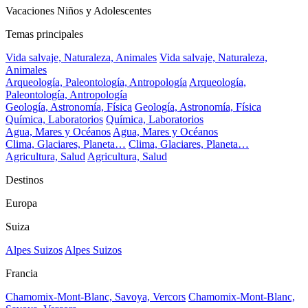
Vacaciones Niños y Adolescentes
Temas principales
Vida salvaje, Naturaleza, Animales
Vida salvaje, Naturaleza,
Animales
Arqueología, Paleontología, Antropología
Arqueología,
Paleontología, Antropología
Geología, Astronomía, Física
Geología, Astronomía, Física
Química, Laboratorios
Química, Laboratorios
Agua, Mares y Océanos
Agua, Mares y Océanos
Clima, Glaciares, Planeta…
Clima, Glaciares, Planeta…
Agricultura, Salud
Agricultura, Salud
Destinos
Europa
Suiza
Alpes Suizos
Alpes Suizos
Francia
Chamomix-Mont-Blanc, Savoya, Vercors
Chamomix-Mont-Blanc,