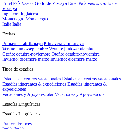
En el País Vasco, Golfo de Vizcaya
En el País Vasco, Golfo de
Vizcaya
Inglaterra
Inglaterra
Montenegro
Montenegro
Italia
Italia
Fechas
Primavera: abril-mayo
Primavera: abril-mayo
Verano: junio-septiembre
Verano: junio-septiembre
Otoño: octubre-noviembre
Otoño: octubre-noviembre
Invierno: dicembre-marzo
Invierno: dicembre-marzo
Tipos de estadías
Estadías en centros vacacionales
Estadías en centros vacacionales
Estadías itinerantes & expediciones
Estadías itinerantes &
expediciones
Vacaciones y Apoyo escolar
Vacaciones y Apoyo escolar
Estadías Lingüísticas
Estadías Lingüísticas
Francés
Francés
Inglés
Inglés