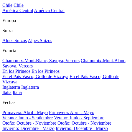
Chile
Chile
América Central
América Central
Europa
Suiza
Alpes Suizos
Alpes Suizos
Francia
Chamomix-Mont-Blanc, Savoya, Vercors
Chamomix-Mont-Blanc,
Savoya, Vercors
En los Pirineos
En los Pirineos
En el País Vasco, Golfo de Vizcaya
En el País Vasco, Golfo de
Vizcaya
Inglaterra
Inglaterra
Italia
Italia
Fechas
Primavera: Abril - Mayo
Primavera: Abril - Mayo
Verano: Junio - Septiembre
Verano: Junio - Septiembre
Otoño: Octubre - Noviembre
Otoño: Octubre - Noviembre
Invierno: Dicembre - Marzo
Invierno: Dicembre - Marzo