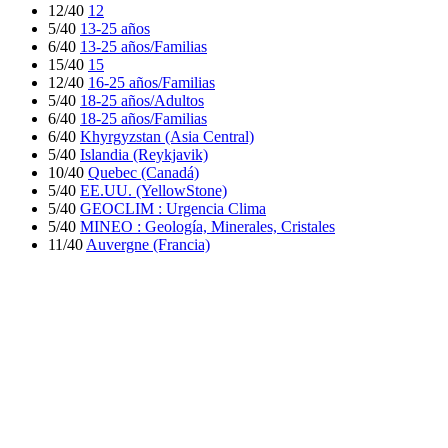
12/40
12
5/40
13-25 años
6/40
13-25 años/Familias
15/40
15
12/40
16-25 años/Familias
5/40
18-25 años/Adultos
6/40
18-25 años/Familias
6/40
Khyrgyzstan (Asia Central)
5/40
Islandia (Reykjavik)
10/40
Quebec (Canadá)
5/40
EE.UU. (YellowStone)
5/40
GEOCLIM : Urgencia Clima
5/40
MINEO : Geología, Minerales, Cristales
11/40
Auvergne (Francia)