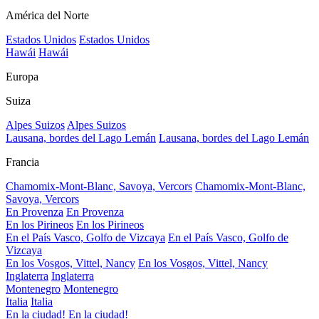
América del Norte
Estados Unidos
Estados Unidos
Hawái
Hawái
Europa
Suiza
Alpes Suizos
Alpes Suizos
Lausana, bordes del Lago Lemán
Lausana, bordes del Lago Lemán
Francia
Chamomix-Mont-Blanc, Savoya, Vercors
Chamomix-Mont-Blanc,
Savoya, Vercors
En Provenza
En Provenza
En los Pirineos
En los Pirineos
En el País Vasco, Golfo de Vizcaya
En el País Vasco, Golfo de
Vizcaya
En los Vosgos, Vittel, Nancy
En los Vosgos, Vittel, Nancy
Inglaterra
Inglaterra
Montenegro
Montenegro
Italia
Italia
En la ciudad!
En la ciudad!