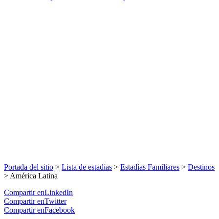
Portada del sitio
>
Lista de estadías
>
Estadías Familiares
>
Destinos
>
América Latina
Compartir enLinkedIn
Compartir enTwitter
Compartir enFacebook