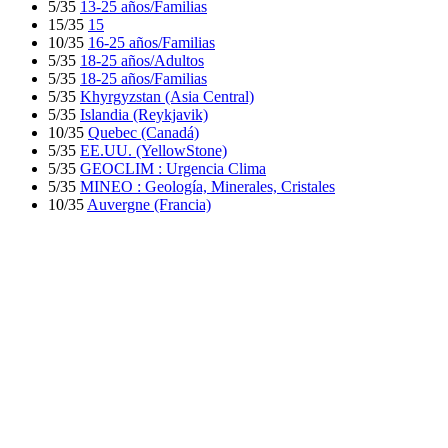
5/35
13-25 años/Familias
15/35
15
10/35
16-25 años/Familias
5/35
18-25 años/Adultos
5/35
18-25 años/Familias
5/35
Khyrgyzstan (Asia Central)
5/35
Islandia (Reykjavik)
10/35
Quebec (Canadá)
5/35
EE.UU. (YellowStone)
5/35
GEOCLIM : Urgencia Clima
5/35
MINEO : Geología, Minerales, Cristales
10/35
Auvergne (Francia)