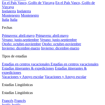
En el País Vasco, Golfo de Vizcaya
En el País Vasco, Golfo de
Vizcaya
Inglaterra
Inglaterra
Montenegro
Montenegro
Italia
Italia
Fechas
Primavera: abril-mayo
Primavera: abril-mayo
Verano: junio-septiembre
Verano: junio-septiembre
Otoño: octubre-noviembre
Otoño: octubre-noviembre
Invierno: dicembre-marzo
Invierno: dicembre-marzo
Tipos de estadías
Estadías en centros vacacionales
Estadías en centros vacacionales
Estadías itinerantes & expediciones
Estadías itinerantes &
expediciones
Vacaciones y Apoyo escolar
Vacaciones y Apoyo escolar
Estadías Lingüísticas
Estadías Lingüísticas
Francés
Francés
Inglés
Inglés