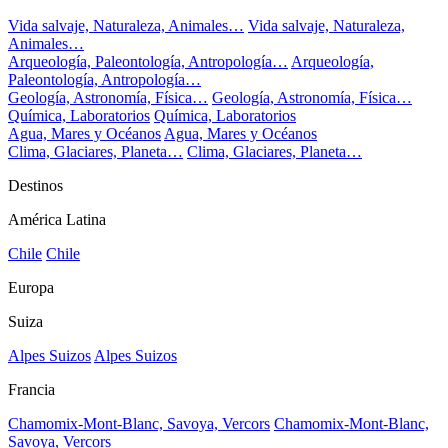
Vida salvaje, Naturaleza, Animales…
Vida salvaje, Naturaleza,
Animales…
Arqueología, Paleontología, Antropología…
Arqueología,
Paleontología, Antropología…
Geología, Astronomía, Física…
Geología, Astronomía, Física…
Química, Laboratorios
Química, Laboratorios
Agua, Mares y Océanos
Agua, Mares y Océanos
Clima, Glaciares, Planeta…
Clima, Glaciares, Planeta…
Destinos
América Latina
Chile
Chile
Europa
Suiza
Alpes Suizos
Alpes Suizos
Francia
Chamomix-Mont-Blanc, Savoya, Vercors
Chamomix-Mont-Blanc,
Savoya, Vercors