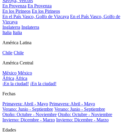
Savoya, Vercors
En Provenza
En Provenza
En los Pirineos
En los Pirineos
En el País Vasco, Golfo de Vizcaya
En el País Vasco, Golfo de
Vizcaya
Inglaterra
Inglaterra
Italia
Italia
América Latina
Chile
Chile
América Central
México
México
África
África
¡En la ciudad!
¡En la ciudad!
Fechas
Primavera: Abril - Mayo
Primavera: Abril - Mayo
Verano: Junio - Septiembre
Verano: Junio - Septiembre
Otoño: Octubre - Noviembre
Otoño: Octubre - Noviembre
Invierno: Dicembre - Marzo
Invierno: Dicembre - Marzo
Edades