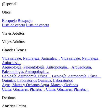
¡Especial!
Otros
Bosquejo
Bosquejo
Lista de espera
Lista de espera
Viajes Adultos
Viajes Adultos
Grandes Temas
Vida salvaje, Naturaleza, Animales…
Vida salvaje, Naturaleza,
Animales…
Arqueología, Paleontología, Antropología…
Arqueología,
Paleontología, Antropología…
Geología, Astronomía, Física…
Geología, Astronomía, Física…
Química, Laboratorios
Química, Laboratorios
Agua, Mares y Océanos
Agua, Mares y Océanos
Clima, Glaciares, Planeta…
Clima, Glaciares, Planeta…
Destinos
América Latina