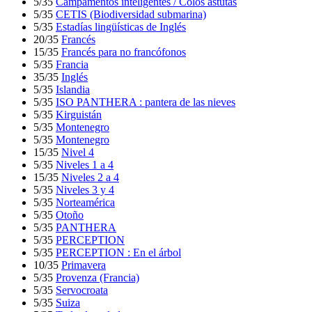
5/35
Campamentos inteligentes / Colos astutas
5/35
CETIS (Biodiversidad submarina)
5/35
Estadías lingüísticas de Inglés
20/35
Francés
15/35
Francés para no francófonos
5/35
Francia
35/35
Inglés
5/35
Islandia
5/35
ISO PANTHERA : pantera de las nieves
5/35
Kirguistán
5/35
Montenegro
5/35
Montenegro
15/35
Nivel 4
5/35
Niveles 1 a 4
15/35
Niveles 2 a 4
5/35
Niveles 3 y 4
5/35
Norteamérica
5/35
Otoño
5/35
PANTHERA
5/35
PERCEPTION
5/35
PERCEPTION : En el árbol
10/35
Primavera
5/35
Provenza (Francia)
5/35
Servocroata
5/35
Suiza