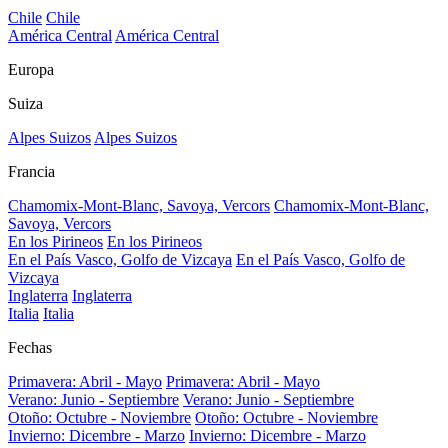
Chile
Chile
América Central
América Central
Europa
Suiza
Alpes Suizos
Alpes Suizos
Francia
Chamomix-Mont-Blanc, Savoya, Vercors
Chamomix-Mont-Blanc,
Savoya, Vercors
En los Pirineos
En los Pirineos
En el País Vasco, Golfo de Vizcaya
En el País Vasco, Golfo de
Vizcaya
Inglaterra
Inglaterra
Italia
Italia
Fechas
Primavera: Abril - Mayo
Primavera: Abril - Mayo
Verano: Junio - Septiembre
Verano: Junio - Septiembre
Otoño: Octubre - Noviembre
Otoño: Octubre - Noviembre
Invierno: Dicembre - Marzo
Invierno: Dicembre - Marzo