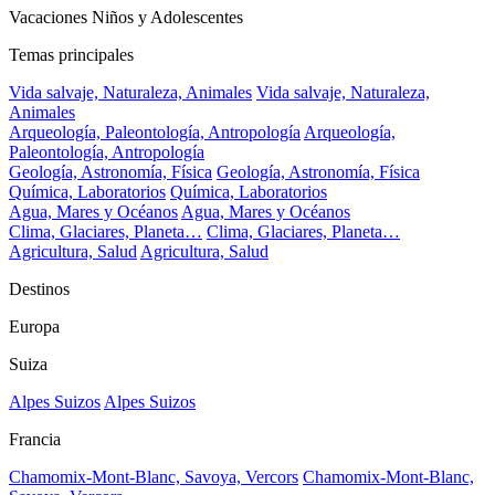
Vacaciones Niños y Adolescentes
Temas principales
Vida salvaje, Naturaleza, Animales
Vida salvaje, Naturaleza,
Animales
Arqueología, Paleontología, Antropología
Arqueología,
Paleontología, Antropología
Geología, Astronomía, Física
Geología, Astronomía, Física
Química, Laboratorios
Química, Laboratorios
Agua, Mares y Océanos
Agua, Mares y Océanos
Clima, Glaciares, Planeta…
Clima, Glaciares, Planeta…
Agricultura, Salud
Agricultura, Salud
Destinos
Europa
Suiza
Alpes Suizos
Alpes Suizos
Francia
Chamomix-Mont-Blanc, Savoya, Vercors
Chamomix-Mont-Blanc,