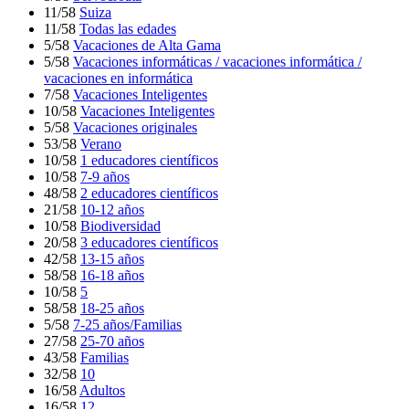
11/58
Suiza
11/58
Todas las edades
5/58
Vacaciones de Alta Gama
5/58
Vacaciones informáticas / vacaciones informática /
vacaciones en informática
7/58
Vacaciones Inteligentes
10/58
Vacaciones Inteligentes
5/58
Vacaciones originales
53/58
Verano
10/58
1 educadores científicos
10/58
7-9 años
48/58
2 educadores científicos
21/58
10-12 años
10/58
Biodiversidad
20/58
3 educadores científicos
42/58
13-15 años
58/58
16-18 años
10/58
5
58/58
18-25 años
5/58
7-25 años/Familias
27/58
25-70 años
43/58
Familias
32/58
10
16/58
Adultos
16/58
12