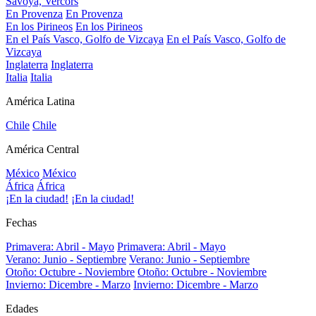
Savoya, Vercors
En Provenza
En Provenza
En los Pirineos
En los Pirineos
En el País Vasco, Golfo de Vizcaya
En el País Vasco, Golfo de
Vizcaya
Inglaterra
Inglaterra
Italia
Italia
América Latina
Chile
Chile
América Central
México
México
África
África
¡En la ciudad!
¡En la ciudad!
Fechas
Primavera: Abril - Mayo
Primavera: Abril - Mayo
Verano: Junio - Septiembre
Verano: Junio - Septiembre
Otoño: Octubre - Noviembre
Otoño: Octubre - Noviembre
Invierno: Dicembre - Marzo
Invierno: Dicembre - Marzo
Edades