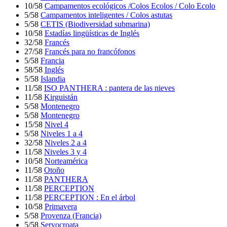
10/58
Campamentos ecológicos /Colos Ecolos / Colo Ecolo
5/58
Campamentos inteligentes / Colos astutas
5/58
CETIS (Biodiversidad submarina)
10/58
Estadías lingüísticas de Inglés
32/58
Francés
27/58
Francés para no francófonos
5/58
Francia
58/58
Inglés
5/58
Islandia
11/58
ISO PANTHERA : pantera de las nieves
11/58
Kirguistán
5/58
Montenegro
5/58
Montenegro
15/58
Nivel 4
5/58
Niveles 1 a 4
32/58
Niveles 2 a 4
11/58
Niveles 3 y 4
10/58
Norteamérica
11/58
Otoño
11/58
PANTHERA
11/58
PERCEPTION
11/58
PERCEPTION : En el árbol
10/58
Primavera
5/58
Provenza (Francia)
5/58
Servocroata