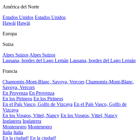
América del Norte
Estados Unidos
Estados Unidos
Hawái
Hawái
Europa
Suiza
Alpes Suizos
Alpes Suizos
Lausana, bordes del Lago Lemán
Lausana, bordes del Lago Lemán
Francia
Chamomix-Mont-Blanc, Savoya, Vercors
Chamomix-Mont-Blanc,
Savoya, Vercors
En Provenza
En Provenza
En los Pirineos
En los Pirineos
En el País Vasco, Golfo de Vizcaya
En el País Vasco, Golfo de
Vizcaya
En los Vosgos, Vittel, Nancy
En los Vosgos, Vittel, Nancy
Inglaterra
Inglaterra
Montenegro
Montenegro
Italia
Italia
En la ciudad!
En la ciudad!