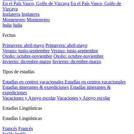
En el País Vasco, Golfo de Vizcaya
En el País Vasco, Golfo de
Vizcaya
Inglaterra
Inglaterra
Montenegro
Montenegro
Italia
Italia
Fechas
Primavera: abril-mayo
Primavera: abril-mayo
Verano: junio-septiembre
Verano: junio-septiembre
Otoño: octubre-noviembre
Otoño: octubre-noviembre
Invierno: dicembre-marzo
Invierno: dicembre-marzo
Tipos de estadías
Estadías en centros vacacionales
Estadías en centros vacacionales
Estadías itinerantes & expediciones
Estadías itinerantes &
expediciones
Vacaciones y Apoyo escolar
Vacaciones y Apoyo escolar
Estadías Lingüísticas
Estadías Lingüísticas
Francés
Francés
Inglés
Inglés