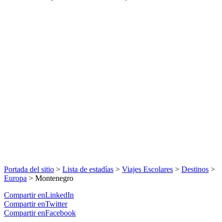
Portada del sitio
>
Lista de estadías
>
Viajes Escolares
>
Destinos
>
Europa
>
Montenegro
Compartir enLinkedIn
Compartir enTwitter
Compartir enFacebook