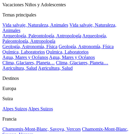
Vacaciones Niños y Adolescentes
Temas principales
Vida salvaje, Naturaleza, Animales
Vida salvaje, Naturaleza,
Animales
Arqueología, Paleontología, Antropología
Arqueología,
Paleontología, Antropología
Geología, Astronomía, Física
Geología, Astronomía, Física
Química, Laboratorios
Química, Laboratorios
Agua, Mares y Océanos
Agua, Mares y Océanos
Clima, Glaciares, Planeta…
Clima, Glaciares, Planeta…
Agricultura, Salud
Agricultura, Salud
Destinos
Europa
Suiza
Alpes Suizos
Alpes Suizos
Francia
Chamomix-Mont-Blanc, Savoya, Vercors
Chamomix-Mont-Blanc,