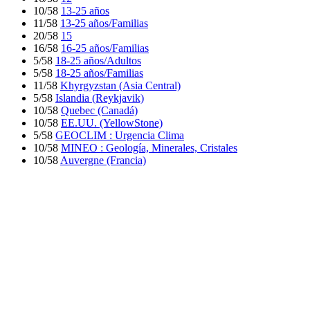
10/58
13-25 años
11/58
13-25 años/Familias
20/58
15
16/58
16-25 años/Familias
5/58
18-25 años/Adultos
5/58
18-25 años/Familias
11/58
Khyrgyzstan (Asia Central)
5/58
Islandia (Reykjavik)
10/58
Quebec (Canadá)
10/58
EE.UU. (YellowStone)
5/58
GEOCLIM : Urgencia Clima
10/58
MINEO : Geología, Minerales, Cristales
10/58
Auvergne (Francia)