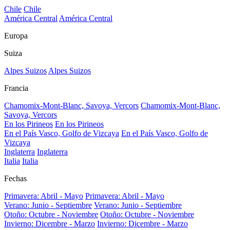
Chile
Chile
América Central
América Central
Europa
Suiza
Alpes Suizos
Alpes Suizos
Francia
Chamomix-Mont-Blanc, Savoya, Vercors
Chamomix-Mont-Blanc,
Savoya, Vercors
En los Pirineos
En los Pirineos
En el País Vasco, Golfo de Vizcaya
En el País Vasco, Golfo de
Vizcaya
Inglaterra
Inglaterra
Italia
Italia
Fechas
Primavera: Abril - Mayo
Primavera: Abril - Mayo
Verano: Junio - Septiembre
Verano: Junio - Septiembre
Otoño: Octubre - Noviembre
Otoño: Octubre - Noviembre
Invierno: Dicembre - Marzo
Invierno: Dicembre - Marzo