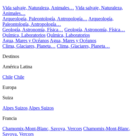
Vida salvaje, Naturaleza, Animales…
Vida salvaje, Naturaleza,
Animales…
Arqueología, Paleontología, Antropología…
Arqueología,
Paleontología, Antropología…
Geología, Astronomía, Física…
Geología, Astronomía, Física…
Química, Laboratorios
Química, Laboratorios
Agua, Mares y Océanos
Agua, Mares y Océanos
Clima, Glaciares, Planeta…
Clima, Glaciares, Planeta…
Destinos
América Latina
Chile
Chile
Europa
Suiza
Alpes Suizos
Alpes Suizos
Francia
Chamomix-Mont-Blanc, Savoya, Vercors
Chamomix-Mont-Blanc,
Savoya, Vercors