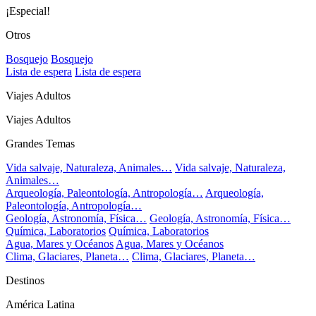
¡Especial!
Otros
Bosquejo
Bosquejo
Lista de espera
Lista de espera
Viajes Adultos
Viajes Adultos
Grandes Temas
Vida salvaje, Naturaleza, Animales…
Vida salvaje, Naturaleza,
Animales…
Arqueología, Paleontología, Antropología…
Arqueología,
Paleontología, Antropología…
Geología, Astronomía, Física…
Geología, Astronomía, Física…
Química, Laboratorios
Química, Laboratorios
Agua, Mares y Océanos
Agua, Mares y Océanos
Clima, Glaciares, Planeta…
Clima, Glaciares, Planeta…
Destinos
América Latina