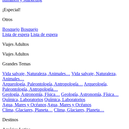
¡Especial!
Otros
Bosquejo
Bosquejo
Lista de espera
Lista de espera
Viajes Adultos
Viajes Adultos
Grandes Temas
Vida salvaje, Naturaleza, Animales…
Vida salvaje, Naturaleza,
Animales…
Arqueología, Paleontología, Antropología…
Arqueología,
Paleontología, Antropología…
Geología, Astronomía, Física…
Geología, Astronomía, Física…
Química, Laboratorios
Química, Laboratorios
Agua, Mares y Océanos
Agua, Mares y Océanos
Clima, Glaciares, Planeta…
Clima, Glaciares, Planeta…
Destinos