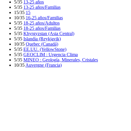
5/35
13-25 años
5/35
13-25 años/Familias
15/35
15
10/35
16-25 años/Familias
5/35
18-25 años/Adultos
5/35
18-25 años/Familias
5/35
Khyrgyzstan (Asia Central)
5/35
Islandia (Reykjavik)
10/35
Quebec (Canadá)
5/35
EE.UU. (YellowStone)
5/35
GEOCLIM : Urgencia Clima
5/35
MINEO : Geología, Minerales, Cristales
10/35
Auvergne (Francia)