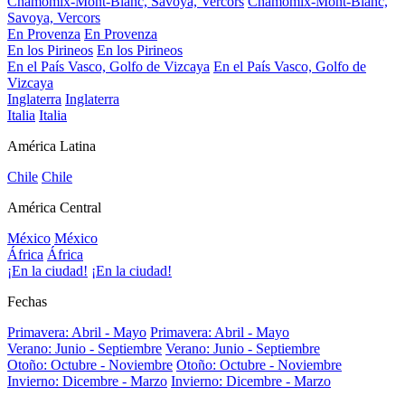
Chamomix-Mont-Blanc, Savoya, Vercors
Chamomix-Mont-Blanc,
Savoya, Vercors
En Provenza
En Provenza
En los Pirineos
En los Pirineos
En el País Vasco, Golfo de Vizcaya
En el País Vasco, Golfo de
Vizcaya
Inglaterra
Inglaterra
Italia
Italia
América Latina
Chile
Chile
América Central
México
México
África
África
¡En la ciudad!
¡En la ciudad!
Fechas
Primavera: Abril - Mayo
Primavera: Abril - Mayo
Verano: Junio - Septiembre
Verano: Junio - Septiembre
Otoño: Octubre - Noviembre
Otoño: Octubre - Noviembre
Invierno: Dicembre - Marzo
Invierno: Dicembre - Marzo