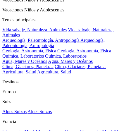
Vacaciones Niños y Adolescentes
Temas principales
Vida salvaje, Naturaleza, Animales
Vida salvaje, Naturaleza,
Animales
Arqueología, Paleontología, Antropología
Arqueología,
Paleontología, Antropología
Geología, Astronomía, Física
Geología, Astronomía, Física
Química, Laboratorios
Química, Laboratorios
Agua, Mares y Océanos
Agua, Mares y Océanos
Clima, Glaciares, Planeta…
Clima, Glaciares, Planeta…
Agricultura, Salud
Agricultura, Salud
Destinos
Europa
Suiza
Alpes Suizos
Alpes Suizos
Francia