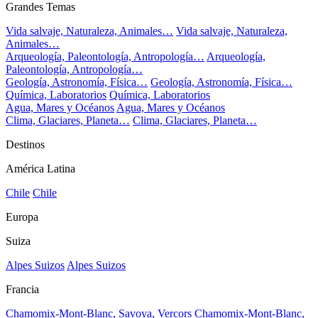
Grandes Temas
Vida salvaje, Naturaleza, Animales…
Vida salvaje, Naturaleza,
Animales…
Arqueología, Paleontología, Antropología…
Arqueología,
Paleontología, Antropología…
Geología, Astronomía, Física…
Geología, Astronomía, Física…
Química, Laboratorios
Química, Laboratorios
Agua, Mares y Océanos
Agua, Mares y Océanos
Clima, Glaciares, Planeta…
Clima, Glaciares, Planeta…
Destinos
América Latina
Chile
Chile
Europa
Suiza
Alpes Suizos
Alpes Suizos
Francia
Chamomix-Mont-Blanc, Savoya, Vercors
Chamomix-Mont-Blanc,