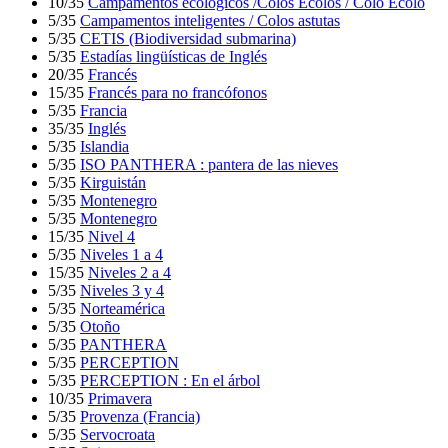
10/35
Campamentos ecológicos /Colos Ecolos / Colo Ecolo
5/35
Campamentos inteligentes / Colos astutas
5/35
CETIS (Biodiversidad submarina)
5/35
Estadías lingüísticas de Inglés
20/35
Francés
15/35
Francés para no francófonos
5/35
Francia
35/35
Inglés
5/35
Islandia
5/35
ISO PANTHERA : pantera de las nieves
5/35
Kirguistán
5/35
Montenegro
5/35
Montenegro
15/35
Nivel 4
5/35
Niveles 1 a 4
15/35
Niveles 2 a 4
5/35
Niveles 3 y 4
5/35
Norteamérica
5/35
Otoño
5/35
PANTHERA
5/35
PERCEPTION
5/35
PERCEPTION : En el árbol
10/35
Primavera
5/35
Provenza (Francia)
5/35
Servocroata