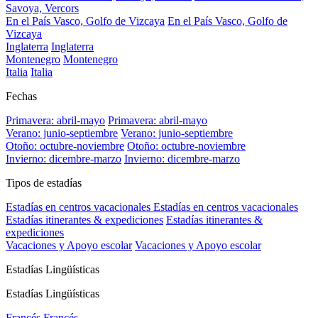
Savoya, Vercors
En el País Vasco, Golfo de Vizcaya
En el País Vasco, Golfo de
Vizcaya
Inglaterra
Inglaterra
Montenegro
Montenegro
Italia
Italia
Fechas
Primavera: abril-mayo
Primavera: abril-mayo
Verano: junio-septiembre
Verano: junio-septiembre
Otoño: octubre-noviembre
Otoño: octubre-noviembre
Invierno: dicembre-marzo
Invierno: dicembre-marzo
Tipos de estadías
Estadías en centros vacacionales
Estadías en centros vacacionales
Estadías itinerantes & expediciones
Estadías itinerantes &
expediciones
Vacaciones y Apoyo escolar
Vacaciones y Apoyo escolar
Estadías Lingüísticas
Estadías Lingüísticas
Francés
Francés