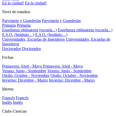
En la ciudad!
En la ciudad!
Nivel de estudios
Parvulario y Guarderías
Parvulario y Guarderías
Primaria
Primaria
Enseñanza obligatoria (escuela...)
Enseñanza obligatoria (escuela...)
E.S.O. (Instituto…)
E.S.O. (Instituto…)
Universidades, Escuelas de Ingenieros
Universidades, Escuelas de
Ingenieros
Doctorados
Doctorados
Fechas
Primavera: Abril - Mayo
Primavera: Abril - Mayo
Verano: Junio - Septiembre
Verano: Junio - Septiembre
Otoño: Octubre - Noviembre
Otoño: Octubre - Noviembre
Invierno: Dicembre - Marzo
Invierno: Dicembre - Marzo
Idioma
Francés
Francés
Inglés
Inglés
Clubs Ciencias