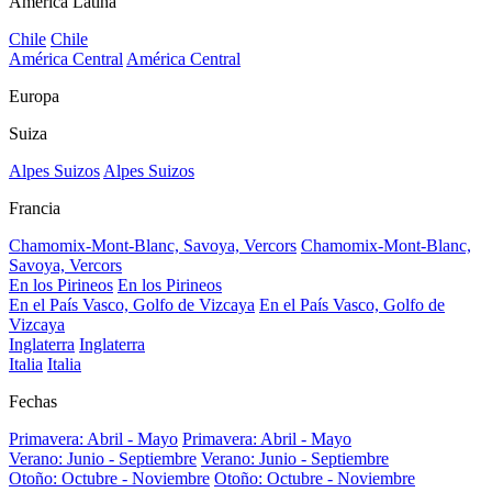
América Latina
Chile
Chile
América Central
América Central
Europa
Suiza
Alpes Suizos
Alpes Suizos
Francia
Chamomix-Mont-Blanc, Savoya, Vercors
Chamomix-Mont-Blanc,
Savoya, Vercors
En los Pirineos
En los Pirineos
En el País Vasco, Golfo de Vizcaya
En el País Vasco, Golfo de
Vizcaya
Inglaterra
Inglaterra
Italia
Italia
Fechas
Primavera: Abril - Mayo
Primavera: Abril - Mayo
Verano: Junio - Septiembre
Verano: Junio - Septiembre
Otoño: Octubre - Noviembre
Otoño: Octubre - Noviembre