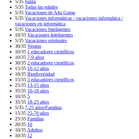
5/35
Suiza
5/35
Todas las edades
5/35
Vacaciones de Alta Gama
5/35
Vacaciones informáticas / vacaciones informática /
vacaciones en informática
5/35
Vacaciones Inteligentes
10/35
Vacaciones Inteligentes
5/35
Vacaciones originales
30/35
Verano
10/35
1 educadores científicos
10/35
7-9 años
30/35
2 educadores científicos
15/35
10-12 años
10/35
Biodiversidad
15/35
3 educadores científicos
25/35
13-15 años
35/35
16-18 años
10/35
5
35/35
18-25 años
5/35
7-25 años/Familias
15/35
25-70 años
25/35
Familias
20/35
10
10/35
Adultos
10/35
12