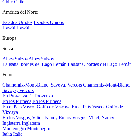
Chile
Chile
América del Norte
Estados Unidos
Estados Unidos
Hawái
Hawái
Europa
Suiza
Alpes Suizos
Alpes Suizos
Lausana, bordes del Lago Lemán
Lausana, bordes del Lago Lemán
Francia
Chamomix-Mont-Blanc, Savoya, Vercors
Chamomix-Mont-Blanc,
Savoya, Vercors
En Provenza
En Provenza
En los Pirineos
En los Pirineos
En el País Vasco, Golfo de Vizcaya
En el País Vasco, Golfo de
Vizcaya
En los Vosgos, Vittel, Nancy
En los Vosgos, Vittel, Nancy
Inglaterra
Inglaterra
Montenegro
Montenegro
Italia
Italia