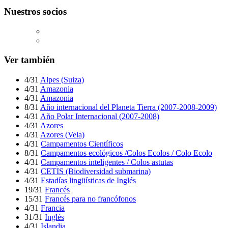
Nuestros socios
Ver también
4/31
Alpes (Suiza)
4/31
Amazonia
4/31
Amazonia
8/31
Año internacional del Planeta Tierra (2007-2008-2009)
4/31
Año Polar Internacional (2007-2008)
4/31
Azores
4/31
Azores (Vela)
4/31
Campamentos Científicos
8/31
Campamentos ecológicos /Colos Ecolos / Colo Ecolo
4/31
Campamentos inteligentes / Colos astutas
4/31
CETIS (Biodiversidad submarina)
4/31
Estadías lingüísticas de Inglés
19/31
Francés
15/31
Francés para no francófonos
4/31
Francia
31/31
Inglés
4/31
Islandia