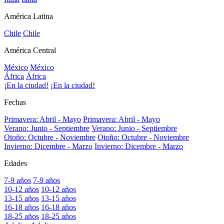
América Latina
Chile
Chile
América Central
México
México
África
África
¡En la ciudad!
¡En la ciudad!
Fechas
Primavera: Abril - Mayo
Primavera: Abril - Mayo
Verano: Junio - Septiembre
Verano: Junio - Septiembre
Otoño: Octubre - Noviembre
Otoño: Octubre - Noviembre
Invierno: Dicembre - Marzo
Invierno: Dicembre - Marzo
Edades
7-9 años
7-9 años
10-12 años
10-12 años
13-15 años
13-15 años
16-18 años
16-18 años
18-25 años
18-25 años