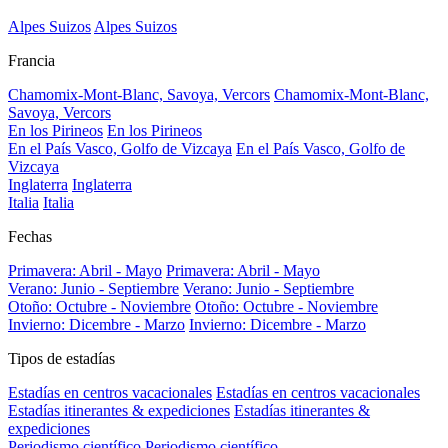
Alpes Suizos
Alpes Suizos
Francia
Chamomix-Mont-Blanc, Savoya, Vercors
Chamomix-Mont-Blanc,
Savoya, Vercors
En los Pirineos
En los Pirineos
En el País Vasco, Golfo de Vizcaya
En el País Vasco, Golfo de
Vizcaya
Inglaterra
Inglaterra
Italia
Italia
Fechas
Primavera: Abril - Mayo
Primavera: Abril - Mayo
Verano: Junio - Septiembre
Verano: Junio - Septiembre
Otoño: Octubre - Noviembre
Otoño: Octubre - Noviembre
Invierno: Dicembre - Marzo
Invierno: Dicembre - Marzo
Tipos de estadías
Estadías en centros vacacionales
Estadías en centros vacacionales
Estadías itinerantes & expediciones
Estadías itinerantes &
expediciones
Periodismo científico
Periodismo científico