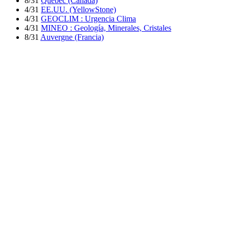
8/31
Quebec (Canadá)
4/31
EE.UU. (YellowStone)
4/31
GEOCLIM : Urgencia Clima
4/31
MINEO : Geología, Minerales, Cristales
8/31
Auvergne (Francia)