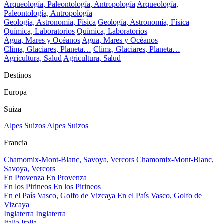
Arqueología, Paleontología, Antropología
Arqueología,
Paleontología, Antropología
Geología, Astronomía, Física
Geología, Astronomía, Física
Química, Laboratorios
Química, Laboratorios
Agua, Mares y Océanos
Agua, Mares y Océanos
Clima, Glaciares, Planeta…
Clima, Glaciares, Planeta…
Agricultura, Salud
Agricultura, Salud
Destinos
Europa
Suiza
Alpes Suizos
Alpes Suizos
Francia
Chamomix-Mont-Blanc, Savoya, Vercors
Chamomix-Mont-Blanc,
Savoya, Vercors
En Provenza
En Provenza
En los Pirineos
En los Pirineos
En el País Vasco, Golfo de Vizcaya
En el País Vasco, Golfo de
Vizcaya
Inglaterra
Inglaterra
Italia
Italia