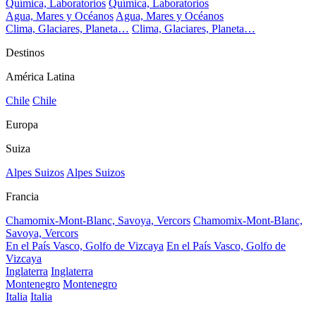
Química, Laboratorios
Química, Laboratorios
Agua, Mares y Océanos
Agua, Mares y Océanos
Clima, Glaciares, Planeta…
Clima, Glaciares, Planeta…
Destinos
América Latina
Chile
Chile
Europa
Suiza
Alpes Suizos
Alpes Suizos
Francia
Chamomix-Mont-Blanc, Savoya, Vercors
Chamomix-Mont-Blanc,
Savoya, Vercors
En el País Vasco, Golfo de Vizcaya
En el País Vasco, Golfo de
Vizcaya
Inglaterra
Inglaterra
Montenegro
Montenegro
Italia
Italia