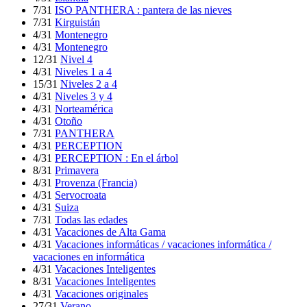
7/31
ISO PANTHERA : pantera de las nieves
7/31
Kirguistán
4/31
Montenegro
4/31
Montenegro
12/31
Nivel 4
4/31
Niveles 1 a 4
15/31
Niveles 2 a 4
4/31
Niveles 3 y 4
4/31
Norteamérica
4/31
Otoño
7/31
PANTHERA
4/31
PERCEPTION
4/31
PERCEPTION : En el árbol
8/31
Primavera
4/31
Provenza (Francia)
4/31
Servocroata
4/31
Suiza
7/31
Todas las edades
4/31
Vacaciones de Alta Gama
4/31
Vacaciones informáticas / vacaciones informática /
vacaciones en informática
4/31
Vacaciones Inteligentes
8/31
Vacaciones Inteligentes
4/31
Vacaciones originales
27/31
Verano