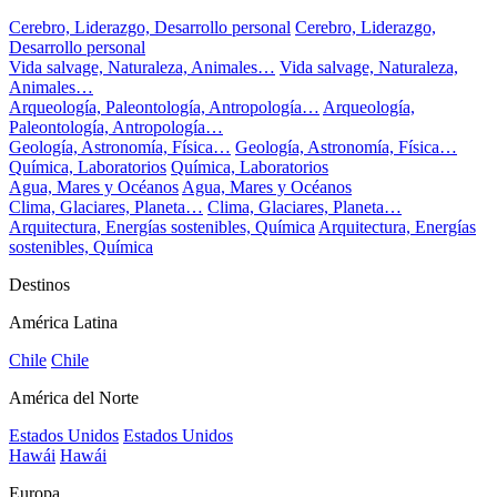
Cerebro, Liderazgo, Desarrollo personal
Cerebro, Liderazgo,
Desarrollo personal
Vida salvage, Naturaleza, Animales…
Vida salvage, Naturaleza,
Animales…
Arqueología, Paleontología, Antropología…
Arqueología,
Paleontología, Antropología…
Geología, Astronomía, Física…
Geología, Astronomía, Física…
Química, Laboratorios
Química, Laboratorios
Agua, Mares y Océanos
Agua, Mares y Océanos
Clima, Glaciares, Planeta…
Clima, Glaciares, Planeta…
Arquitectura, Energías sostenibles, Química
Arquitectura, Energías
sostenibles, Química
Destinos
América Latina
Chile
Chile
América del Norte
Estados Unidos
Estados Unidos
Hawái
Hawái
Europa