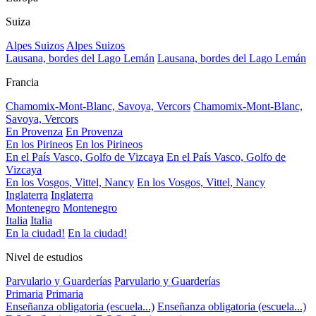
Suiza
Alpes Suizos
Alpes Suizos
Lausana, bordes del Lago Lemán
Lausana, bordes del Lago Lemán
Francia
Chamomix-Mont-Blanc, Savoya, Vercors
Chamomix-Mont-Blanc,
Savoya, Vercors
En Provenza
En Provenza
En los Pirineos
En los Pirineos
En el País Vasco, Golfo de Vizcaya
En el País Vasco, Golfo de
Vizcaya
En los Vosgos, Vittel, Nancy
En los Vosgos, Vittel, Nancy
Inglaterra
Inglaterra
Montenegro
Montenegro
Italia
Italia
En la ciudad!
En la ciudad!
Nivel de estudios
Parvulario y Guarderías
Parvulario y Guarderías
Primaria
Primaria
Enseñanza obligatoria (escuela...)
Enseñanza obligatoria (escuela...)