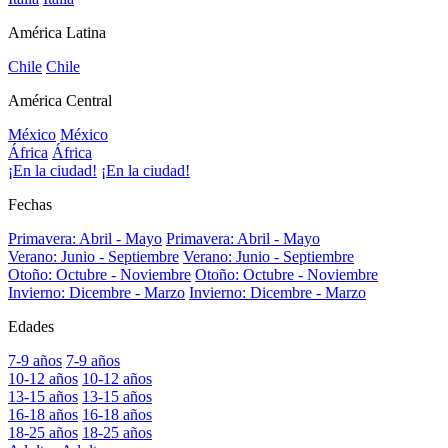
América Latina
Chile
Chile
América Central
México
México
África
África
¡En la ciudad!
¡En la ciudad!
Fechas
Primavera: Abril - Mayo
Primavera: Abril - Mayo
Verano: Junio - Septiembre
Verano: Junio - Septiembre
Otoño: Octubre - Noviembre
Otoño: Octubre - Noviembre
Invierno: Dicembre - Marzo
Invierno: Dicembre - Marzo
Edades
7-9 años
7-9 años
10-12 años
10-12 años
13-15 años
13-15 años
16-18 años
16-18 años
18-25 años
18-25 años