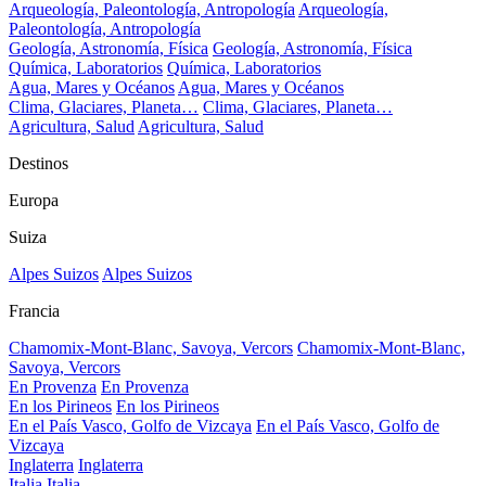
Arqueología, Paleontología, Antropología
Arqueología,
Paleontología, Antropología
Geología, Astronomía, Física
Geología, Astronomía, Física
Química, Laboratorios
Química, Laboratorios
Agua, Mares y Océanos
Agua, Mares y Océanos
Clima, Glaciares, Planeta…
Clima, Glaciares, Planeta…
Agricultura, Salud
Agricultura, Salud
Destinos
Europa
Suiza
Alpes Suizos
Alpes Suizos
Francia
Chamomix-Mont-Blanc, Savoya, Vercors
Chamomix-Mont-Blanc,
Savoya, Vercors
En Provenza
En Provenza
En los Pirineos
En los Pirineos
En el País Vasco, Golfo de Vizcaya
En el País Vasco, Golfo de
Vizcaya
Inglaterra
Inglaterra
Italia
Italia