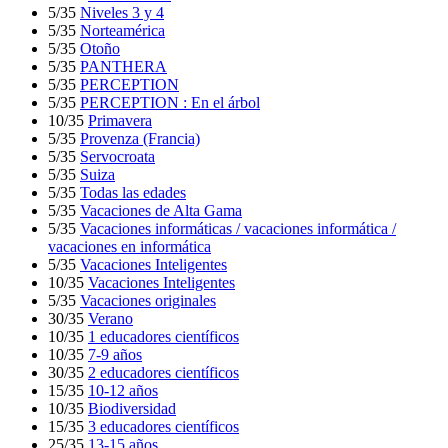
5/35
Niveles 3 y 4
5/35
Norteamérica
5/35
Otoño
5/35
PANTHERA
5/35
PERCEPTION
5/35
PERCEPTION : En el árbol
10/35
Primavera
5/35
Provenza (Francia)
5/35
Servocroata
5/35
Suiza
5/35
Todas las edades
5/35
Vacaciones de Alta Gama
5/35
Vacaciones informáticas / vacaciones informática /
vacaciones en informática
5/35
Vacaciones Inteligentes
10/35
Vacaciones Inteligentes
5/35
Vacaciones originales
30/35
Verano
10/35
1 educadores científicos
10/35
7-9 años
30/35
2 educadores científicos
15/35
10-12 años
10/35
Biodiversidad
15/35
3 educadores científicos
25/35
13-15 años