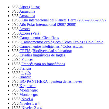
5/35
Alpes (Suiza)
5/35
Amazonia
5/35
Amazonia
10/35
Año internacional del Planeta Tierra (2007-2008-2009)
5/35
Año Polar Internacional (2007-2008)
5/35
Azores
5/35
Azores (Vela)
5/35
Campamentos Científicos
10/35
Campamentos ecológicos /Colos Ecolos / Colo Ecolo
5/35
Campamentos inteligentes / Colos astutas
5/35
CETIS (Biodiversidad submarina)
5/35
Estadías lingüísticas de Inglés
20/35
Francés
15/35
Francés para no francófonos
5/35
Francia
35/35
Inglés
5/35
Islandia
5/35
ISO PANTHERA : pantera de las nieves
5/35
Kirguistán
5/35
Montenegro
5/35
Montenegro
15/35
Nivel 4
5/35
Niveles 1 a 4
15/35
Niveles 2 a 4