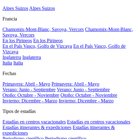
Alpes Suizos
Alpes Suizos
Francia
Chamomix-Mont-Blanc, Savoya, Vercors
Chamomix-Mont-Blanc,
Savoya, Vercors
En los Pirineos
En los Pirineos
En el País Vasco, Golfo de Vizcaya
En el País Vasco, Golfo de
Vizcaya
Inglaterra
Inglaterra
Italia
Italia
Fechas
Primavera: Abril - Mayo
Primavera: Abril - Mayo
Verano: Junio - Septiembre
Verano: Junio - Septiembre
Otoño: Octubre - Noviembre
Otoño: Octubre - Noviembre
Invierno: Dicembre - Marzo
Invierno: Dicembre - Marzo
Tipos de estadías
Estadías en centros vacacionales
Estadías en centros vacacionales
Estadías itinerantes & expediciones
Estadías itinerantes &
expediciones
Periodismo científico
Periodismo científico