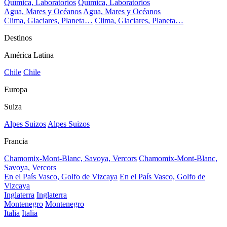
Química, Laboratorios
Química, Laboratorios
Agua, Mares y Océanos
Agua, Mares y Océanos
Clima, Glaciares, Planeta…
Clima, Glaciares, Planeta…
Destinos
América Latina
Chile
Chile
Europa
Suiza
Alpes Suizos
Alpes Suizos
Francia
Chamomix-Mont-Blanc, Savoya, Vercors
Chamomix-Mont-Blanc,
Savoya, Vercors
En el País Vasco, Golfo de Vizcaya
En el País Vasco, Golfo de
Vizcaya
Inglaterra
Inglaterra
Montenegro
Montenegro
Italia
Italia