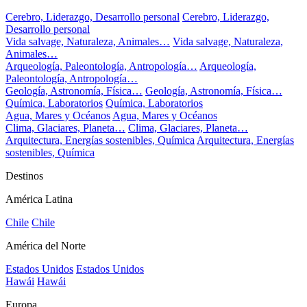
Cerebro, Liderazgo, Desarrollo personal
Cerebro, Liderazgo,
Desarrollo personal
Vida salvage, Naturaleza, Animales…
Vida salvage, Naturaleza,
Animales…
Arqueología, Paleontología, Antropología…
Arqueología,
Paleontología, Antropología…
Geología, Astronomía, Física…
Geología, Astronomía, Física…
Química, Laboratorios
Química, Laboratorios
Agua, Mares y Océanos
Agua, Mares y Océanos
Clima, Glaciares, Planeta…
Clima, Glaciares, Planeta…
Arquitectura, Energías sostenibles, Química
Arquitectura, Energías
sostenibles, Química
Destinos
América Latina
Chile
Chile
América del Norte
Estados Unidos
Estados Unidos
Hawái
Hawái
Europa