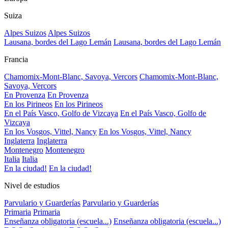
Suiza
Alpes Suizos
Alpes Suizos
Lausana, bordes del Lago Lemán
Lausana, bordes del Lago Lemán
Francia
Chamomix-Mont-Blanc, Savoya, Vercors
Chamomix-Mont-Blanc,
Savoya, Vercors
En Provenza
En Provenza
En los Pirineos
En los Pirineos
En el País Vasco, Golfo de Vizcaya
En el País Vasco, Golfo de
Vizcaya
En los Vosgos, Vittel, Nancy
En los Vosgos, Vittel, Nancy
Inglaterra
Inglaterra
Montenegro
Montenegro
Italia
Italia
En la ciudad!
En la ciudad!
Nivel de estudios
Parvulario y Guarderías
Parvulario y Guarderías
Primaria
Primaria
Enseñanza obligatoria (escuela...)
Enseñanza obligatoria (escuela...)