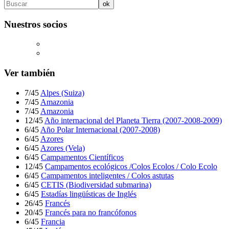
Nuestros socios
Ver también
7/45
Alpes (Suiza)
7/45
Amazonia
7/45
Amazonia
12/45
Año internacional del Planeta Tierra (2007-2008-2009)
6/45
Año Polar Internacional (2007-2008)
6/45
Azores
6/45
Azores (Vela)
6/45
Campamentos Científicos
12/45
Campamentos ecológicos /Colos Ecolos / Colo Ecolo
6/45
Campamentos inteligentes / Colos astutas
6/45
CETIS (Biodiversidad submarina)
6/45
Estadías lingüísticas de Inglés
26/45
Francés
20/45
Francés para no francófonos
6/45
Francia