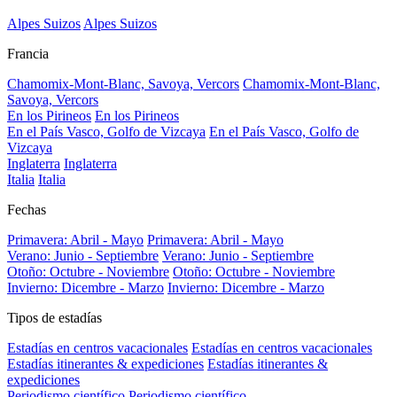
Alpes Suizos
Alpes Suizos
Francia
Chamomix-Mont-Blanc, Savoya, Vercors
Chamomix-Mont-Blanc,
Savoya, Vercors
En los Pirineos
En los Pirineos
En el País Vasco, Golfo de Vizcaya
En el País Vasco, Golfo de
Vizcaya
Inglaterra
Inglaterra
Italia
Italia
Fechas
Primavera: Abril - Mayo
Primavera: Abril - Mayo
Verano: Junio - Septiembre
Verano: Junio - Septiembre
Otoño: Octubre - Noviembre
Otoño: Octubre - Noviembre
Invierno: Dicembre - Marzo
Invierno: Dicembre - Marzo
Tipos de estadías
Estadías en centros vacacionales
Estadías en centros vacacionales
Estadías itinerantes & expediciones
Estadías itinerantes &
expediciones
Periodismo científico
Periodismo científico