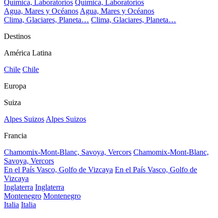
Química, Laboratorios
Química, Laboratorios
Agua, Mares y Océanos
Agua, Mares y Océanos
Clima, Glaciares, Planeta…
Clima, Glaciares, Planeta…
Destinos
América Latina
Chile
Chile
Europa
Suiza
Alpes Suizos
Alpes Suizos
Francia
Chamomix-Mont-Blanc, Savoya, Vercors
Chamomix-Mont-Blanc,
Savoya, Vercors
En el País Vasco, Golfo de Vizcaya
En el País Vasco, Golfo de
Vizcaya
Inglaterra
Inglaterra
Montenegro
Montenegro
Italia
Italia