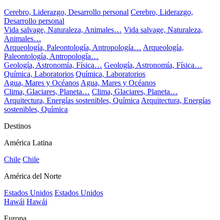
Cerebro, Liderazgo, Desarrollo personal
Cerebro, Liderazgo,
Desarrollo personal
Vida salvage, Naturaleza, Animales…
Vida salvage, Naturaleza,
Animales…
Arqueología, Paleontología, Antropología…
Arqueología,
Paleontología, Antropología…
Geología, Astronomía, Física…
Geología, Astronomía, Física…
Química, Laboratorios
Química, Laboratorios
Agua, Mares y Océanos
Agua, Mares y Océanos
Clima, Glaciares, Planeta…
Clima, Glaciares, Planeta…
Arquitectura, Energías sostenibles, Química
Arquitectura, Energías
sostenibles, Química
Destinos
América Latina
Chile
Chile
América del Norte
Estados Unidos
Estados Unidos
Hawái
Hawái
Europa