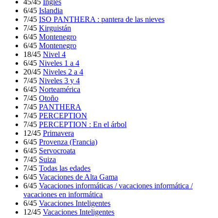
45/45
Inglés
6/45
Islandia
7/45
ISO PANTHERA : pantera de las nieves
7/45
Kirguistán
6/45
Montenegro
6/45
Montenegro
18/45
Nivel 4
6/45
Niveles 1 a 4
20/45
Niveles 2 a 4
7/45
Niveles 3 y 4
6/45
Norteamérica
7/45
Otoño
7/45
PANTHERA
7/45
PERCEPTION
7/45
PERCEPTION : En el árbol
12/45
Primavera
6/45
Provenza (Francia)
6/45
Servocroata
7/45
Suiza
7/45
Todas las edades
6/45
Vacaciones de Alta Gama
6/45
Vacaciones informáticas / vacaciones informática /
vacaciones en informática
6/45
Vacaciones Inteligentes
12/45
Vacaciones Inteligentes