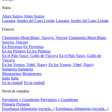
Suiza
Alpes Suizos
Alpes Suizos
Lausana, bordes del Lago Lemán
Lausana, bordes del Lago Lemán
Francia
Chamomix-Mont-Blanc, Savoya, Vercors
Chamomix-Mont-Blanc,
Savoya, Vercors
En Provenza
En Provenza
En los Pirineos
En los Pirineos
En el País Vasco, Golfo de Vizcaya
En el País Vasco, Golfo de
Vizcaya
En los Vosgos, Vittel, Nancy
En los Vosgos, Vittel, Nancy
Inglaterra
Inglaterra
Montenegro
Montenegro
Italia
Italia
En la ciudad!
En la ciudad!
Nivel de estudios
Parvulario y Guarderías
Parvulario y Guarderías
Primaria
Primaria
Enseñanza obligatoria (escuela...)
Enseñanza obligatoria (escuela...)