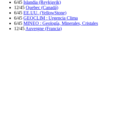
6/45
Islandia (Reykjavik)
12/45
Quebec (Canadá)
6/45
EE.UU. (YellowStone)
6/45
GEOCLIM : Urgencia Clima
6/45
MINEO : Geología, Minerales, Cristales
12/45
Auvergne (Francia)