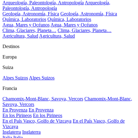
Arqueología, Paleontología, Antropología
Arqueología,
Paleontología, Antropología
Geología, Astronomía, Física
Geología, Astronomía, Física
Química, Laboratorios
Química, Laboratorios
Agua, Mares y Océanos
Agua, Mares y Océanos
Clima, Glaciares, Planeta…
Clima, Glaciares, Planeta…
Agricultura, Salud
Agricultura, Salud
Destinos
Europa
Suiza
Alpes Suizos
Alpes Suizos
Francia
Chamomix-Mont-Blanc, Savoya, Vercors
Chamomix-Mont-Blanc,
Savoya, Vercors
En Provenza
En Provenza
En los Pirineos
En los Pirineos
En el País Vasco, Golfo de Vizcaya
En el País Vasco, Golfo de
Vizcaya
Inglaterra
Inglaterra
Italia
Italia