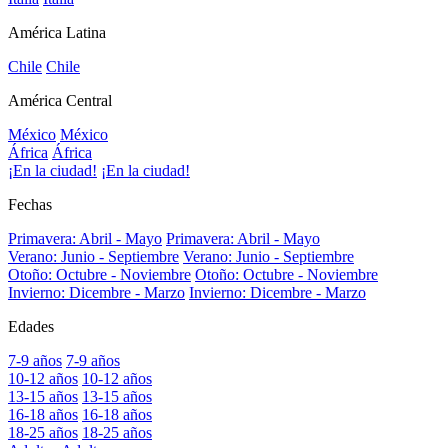
América Latina
Chile
Chile
América Central
México
México
África
África
¡En la ciudad!
¡En la ciudad!
Fechas
Primavera: Abril - Mayo
Primavera: Abril - Mayo
Verano: Junio - Septiembre
Verano: Junio - Septiembre
Otoño: Octubre - Noviembre
Otoño: Octubre - Noviembre
Invierno: Dicembre - Marzo
Invierno: Dicembre - Marzo
Edades
7-9 años
7-9 años
10-12 años
10-12 años
13-15 años
13-15 años
16-18 años
16-18 años
18-25 años
18-25 años