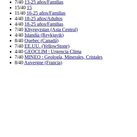
7/40
13-25 años/Familias
15/40
15
11/40
16-25 años/Familias
4/40
18-25 años/Adultos
4/40
18-25 años/Familias
7/40
Khyrgyzstan (Asia Central)
4/40
Islandia (Reykjavik)
8/40
Quebec (Canadá)
7/40
EE.UU. (YellowStone)
4/40
GEOCLIM : Urgencia Clima
7/40
MINEO : Geología, Minerales, Cristales
8/40
Auvergne (Francia)