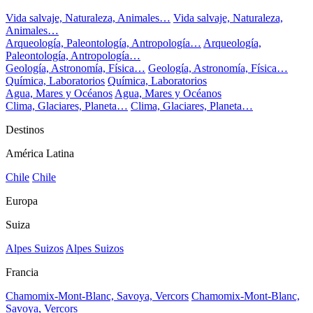
Vida salvaje, Naturaleza, Animales…
Vida salvaje, Naturaleza,
Animales…
Arqueología, Paleontología, Antropología…
Arqueología,
Paleontología, Antropología…
Geología, Astronomía, Física…
Geología, Astronomía, Física…
Química, Laboratorios
Química, Laboratorios
Agua, Mares y Océanos
Agua, Mares y Océanos
Clima, Glaciares, Planeta…
Clima, Glaciares, Planeta…
Destinos
América Latina
Chile
Chile
Europa
Suiza
Alpes Suizos
Alpes Suizos
Francia
Chamomix-Mont-Blanc, Savoya, Vercors
Chamomix-Mont-Blanc,
Savoya, Vercors