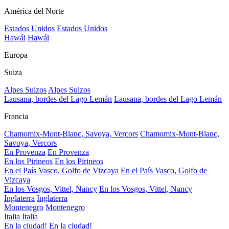
América del Norte
Estados Unidos
Estados Unidos
Hawái
Hawái
Europa
Suiza
Alpes Suizos
Alpes Suizos
Lausana, bordes del Lago Lemán
Lausana, bordes del Lago Lemán
Francia
Chamomix-Mont-Blanc, Savoya, Vercors
Chamomix-Mont-Blanc,
Savoya, Vercors
En Provenza
En Provenza
En los Pirineos
En los Pirineos
En el País Vasco, Golfo de Vizcaya
En el País Vasco, Golfo de
Vizcaya
En los Vosgos, Vittel, Nancy
En los Vosgos, Vittel, Nancy
Inglaterra
Inglaterra
Montenegro
Montenegro
Italia
Italia
En la ciudad!
En la ciudad!