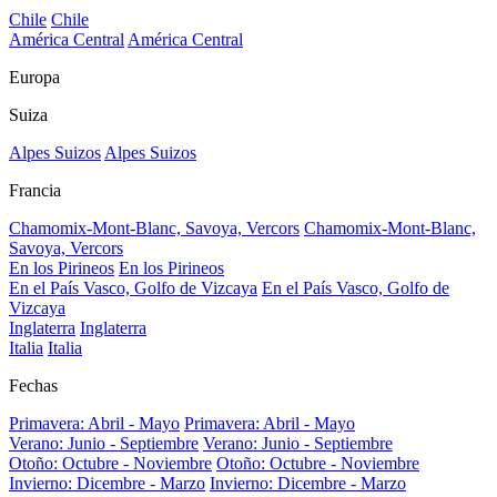
Chile
Chile
América Central
América Central
Europa
Suiza
Alpes Suizos
Alpes Suizos
Francia
Chamomix-Mont-Blanc, Savoya, Vercors
Chamomix-Mont-Blanc,
Savoya, Vercors
En los Pirineos
En los Pirineos
En el País Vasco, Golfo de Vizcaya
En el País Vasco, Golfo de
Vizcaya
Inglaterra
Inglaterra
Italia
Italia
Fechas
Primavera: Abril - Mayo
Primavera: Abril - Mayo
Verano: Junio - Septiembre
Verano: Junio - Septiembre
Otoño: Octubre - Noviembre
Otoño: Octubre - Noviembre
Invierno: Dicembre - Marzo
Invierno: Dicembre - Marzo