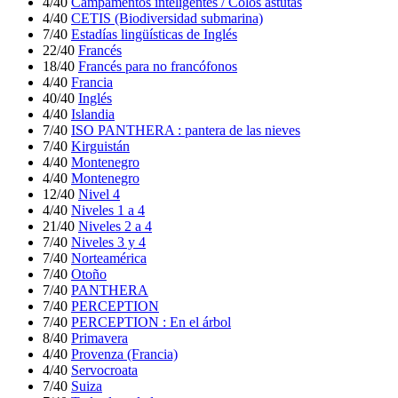
4/40
Campamentos inteligentes / Colos astutas
4/40
CETIS (Biodiversidad submarina)
7/40
Estadías lingüísticas de Inglés
22/40
Francés
18/40
Francés para no francófonos
4/40
Francia
40/40
Inglés
4/40
Islandia
7/40
ISO PANTHERA : pantera de las nieves
7/40
Kirguistán
4/40
Montenegro
4/40
Montenegro
12/40
Nivel 4
4/40
Niveles 1 a 4
21/40
Niveles 2 a 4
7/40
Niveles 3 y 4
7/40
Norteamérica
7/40
Otoño
7/40
PANTHERA
7/40
PERCEPTION
7/40
PERCEPTION : En el árbol
8/40
Primavera
4/40
Provenza (Francia)
4/40
Servocroata
7/40
Suiza