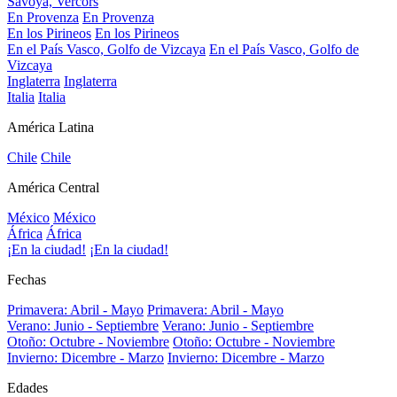
Savoya, Vercors
En Provenza
En Provenza
En los Pirineos
En los Pirineos
En el País Vasco, Golfo de Vizcaya
En el País Vasco, Golfo de
Vizcaya
Inglaterra
Inglaterra
Italia
Italia
América Latina
Chile
Chile
América Central
México
México
África
África
¡En la ciudad!
¡En la ciudad!
Fechas
Primavera: Abril - Mayo
Primavera: Abril - Mayo
Verano: Junio - Septiembre
Verano: Junio - Septiembre
Otoño: Octubre - Noviembre
Otoño: Octubre - Noviembre
Invierno: Dicembre - Marzo
Invierno: Dicembre - Marzo
Edades