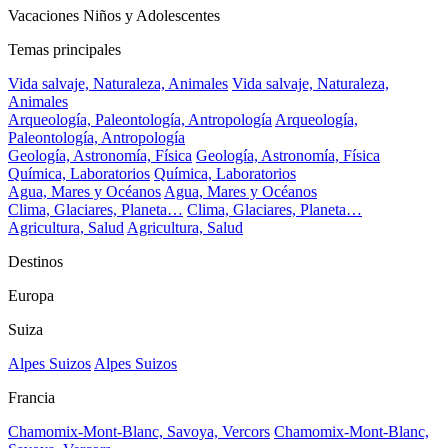
Vacaciones Niños y Adolescentes
Temas principales
Vida salvaje, Naturaleza, Animales
Vida salvaje, Naturaleza,
Animales
Arqueología, Paleontología, Antropología
Arqueología,
Paleontología, Antropología
Geología, Astronomía, Física
Geología, Astronomía, Física
Química, Laboratorios
Química, Laboratorios
Agua, Mares y Océanos
Agua, Mares y Océanos
Clima, Glaciares, Planeta…
Clima, Glaciares, Planeta…
Agricultura, Salud
Agricultura, Salud
Destinos
Europa
Suiza
Alpes Suizos
Alpes Suizos
Francia
Chamomix-Mont-Blanc, Savoya, Vercors
Chamomix-Mont-Blanc,