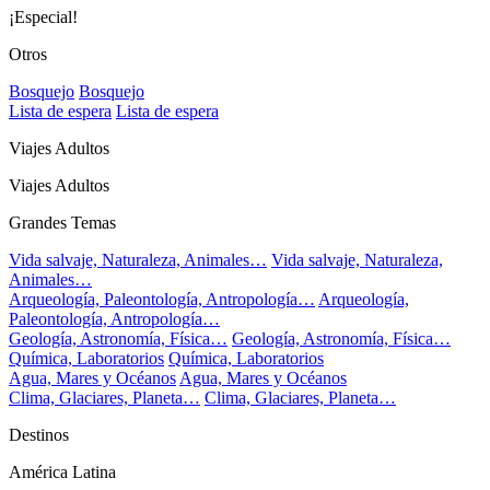
¡Especial!
Otros
Bosquejo
Bosquejo
Lista de espera
Lista de espera
Viajes Adultos
Viajes Adultos
Grandes Temas
Vida salvaje, Naturaleza, Animales…
Vida salvaje, Naturaleza,
Animales…
Arqueología, Paleontología, Antropología…
Arqueología,
Paleontología, Antropología…
Geología, Astronomía, Física…
Geología, Astronomía, Física…
Química, Laboratorios
Química, Laboratorios
Agua, Mares y Océanos
Agua, Mares y Océanos
Clima, Glaciares, Planeta…
Clima, Glaciares, Planeta…
Destinos
América Latina