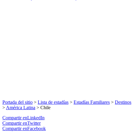
Portada del sitio
>
Lista de estadías
>
Estadías Familiares
>
Destinos
>
América Latina
>
Chile
Compartir enLinkedIn
Compartir enTwitter
Compartir enFacebook