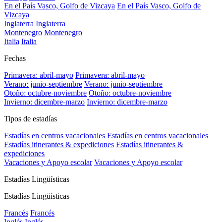
En el País Vasco, Golfo de Vizcaya
En el País Vasco, Golfo de
Vizcaya
Inglaterra
Inglaterra
Montenegro
Montenegro
Italia
Italia
Fechas
Primavera: abril-mayo
Primavera: abril-mayo
Verano: junio-septiembre
Verano: junio-septiembre
Otoño: octubre-noviembre
Otoño: octubre-noviembre
Invierno: dicembre-marzo
Invierno: dicembre-marzo
Tipos de estadías
Estadías en centros vacacionales
Estadías en centros vacacionales
Estadías itinerantes & expediciones
Estadías itinerantes &
expediciones
Vacaciones y Apoyo escolar
Vacaciones y Apoyo escolar
Estadías Lingüísticas
Estadías Lingüísticas
Francés
Francés
Inglés
Inglés