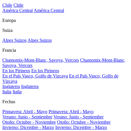
Chile
Chile
América Central
América Central
Europa
Suiza
Alpes Suizos
Alpes Suizos
Francia
Chamomix-Mont-Blanc, Savoya, Vercors
Chamomix-Mont-Blanc,
Savoya, Vercors
En los Pirineos
En los Pirineos
En el País Vasco, Golfo de Vizcaya
En el País Vasco, Golfo de
Vizcaya
Inglaterra
Inglaterra
Italia
Italia
Fechas
Primavera: Abril - Mayo
Primavera: Abril - Mayo
Verano: Junio - Septiembre
Verano: Junio - Septiembre
Otoño: Octubre - Noviembre
Otoño: Octubre - Noviembre
Invierno: Dicembre - Marzo
Invierno: Dicembre - Marzo