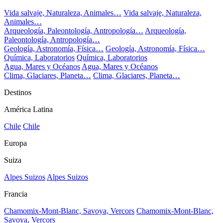
Vida salvaje, Naturaleza, Animales…
Vida salvaje, Naturaleza,
Animales…
Arqueología, Paleontología, Antropología…
Arqueología,
Paleontología, Antropología…
Geología, Astronomía, Física…
Geología, Astronomía, Física…
Química, Laboratorios
Química, Laboratorios
Agua, Mares y Océanos
Agua, Mares y Océanos
Clima, Glaciares, Planeta…
Clima, Glaciares, Planeta…
Destinos
América Latina
Chile
Chile
Europa
Suiza
Alpes Suizos
Alpes Suizos
Francia
Chamomix-Mont-Blanc, Savoya, Vercors
Chamomix-Mont-Blanc,
Savoya, Vercors