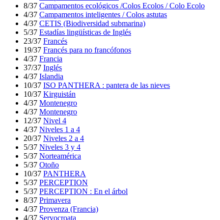
8/37
Campamentos ecológicos /Colos Ecolos / Colo Ecolo
4/37
Campamentos inteligentes / Colos astutas
4/37
CETIS (Biodiversidad submarina)
5/37
Estadías lingüísticas de Inglés
23/37
Francés
19/37
Francés para no francófonos
4/37
Francia
37/37
Inglés
4/37
Islandia
10/37
ISO PANTHERA : pantera de las nieves
10/37
Kirguistán
4/37
Montenegro
4/37
Montenegro
12/37
Nivel 4
4/37
Niveles 1 a 4
20/37
Niveles 2 a 4
5/37
Niveles 3 y 4
5/37
Norteamérica
5/37
Otoño
10/37
PANTHERA
5/37
PERCEPTION
5/37
PERCEPTION : En el árbol
8/37
Primavera
4/37
Provenza (Francia)
4/37
Servocroata