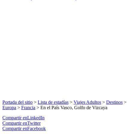
Portada del sitio
>
Lista de estadías
>
Viajes Adultos
>
Destinos
>
Europa
>
Francia
>
En el País Vasco, Golfo de Vizcaya
Compartir enLinkedIn
Compartir enTwitter
Compartir enFacebook