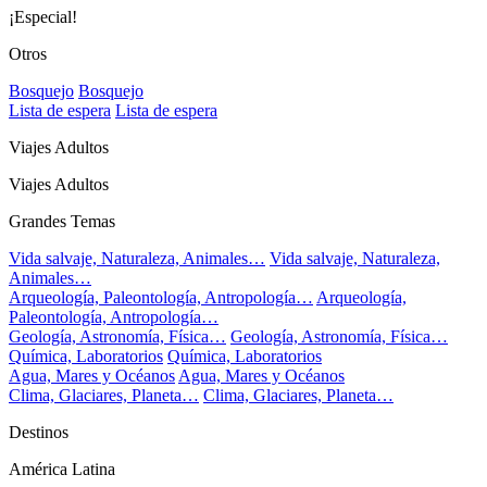
¡Especial!
Otros
Bosquejo
Bosquejo
Lista de espera
Lista de espera
Viajes Adultos
Viajes Adultos
Grandes Temas
Vida salvaje, Naturaleza, Animales…
Vida salvaje, Naturaleza,
Animales…
Arqueología, Paleontología, Antropología…
Arqueología,
Paleontología, Antropología…
Geología, Astronomía, Física…
Geología, Astronomía, Física…
Química, Laboratorios
Química, Laboratorios
Agua, Mares y Océanos
Agua, Mares y Océanos
Clima, Glaciares, Planeta…
Clima, Glaciares, Planeta…
Destinos
América Latina