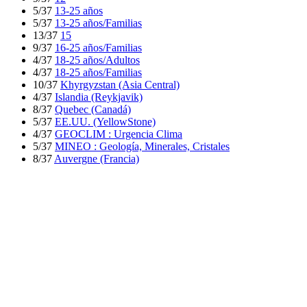
5/37
13-25 años
5/37
13-25 años/Familias
13/37
15
9/37
16-25 años/Familias
4/37
18-25 años/Adultos
4/37
18-25 años/Familias
10/37
Khyrgyzstan (Asia Central)
4/37
Islandia (Reykjavik)
8/37
Quebec (Canadá)
5/37
EE.UU. (YellowStone)
4/37
GEOCLIM : Urgencia Clima
5/37
MINEO : Geología, Minerales, Cristales
8/37
Auvergne (Francia)