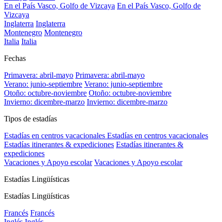
En el País Vasco, Golfo de Vizcaya
En el País Vasco, Golfo de
Vizcaya
Inglaterra
Inglaterra
Montenegro
Montenegro
Italia
Italia
Fechas
Primavera: abril-mayo
Primavera: abril-mayo
Verano: junio-septiembre
Verano: junio-septiembre
Otoño: octubre-noviembre
Otoño: octubre-noviembre
Invierno: dicembre-marzo
Invierno: dicembre-marzo
Tipos de estadías
Estadías en centros vacacionales
Estadías en centros vacacionales
Estadías itinerantes & expediciones
Estadías itinerantes &
expediciones
Vacaciones y Apoyo escolar
Vacaciones y Apoyo escolar
Estadías Lingüísticas
Estadías Lingüísticas
Francés
Francés
Inglés
Inglés