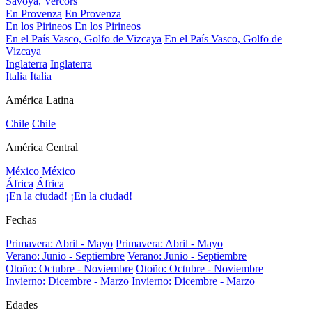
Savoya, Vercors
En Provenza
En Provenza
En los Pirineos
En los Pirineos
En el País Vasco, Golfo de Vizcaya
En el País Vasco, Golfo de
Vizcaya
Inglaterra
Inglaterra
Italia
Italia
América Latina
Chile
Chile
América Central
México
México
África
África
¡En la ciudad!
¡En la ciudad!
Fechas
Primavera: Abril - Mayo
Primavera: Abril - Mayo
Verano: Junio - Septiembre
Verano: Junio - Septiembre
Otoño: Octubre - Noviembre
Otoño: Octubre - Noviembre
Invierno: Dicembre - Marzo
Invierno: Dicembre - Marzo
Edades