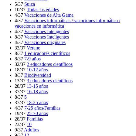
5/37
Suiza
10/37
Todas las edades
4/37
Vacaciones de Alta Gama
4/37
Vacaciones informáticas / vacaciones informática /
vacaciones en informática
4/37
Vacaciones Inteligentes
8/37
Vacaciones Inteligentes
4/37
Vacaciones originales
33/37
Verano
8/37
1 educadores científicos
8/37
7-9 años
32/37
2 educadores científicos
18/37
10-12 años
8/37
Biodiversidad
13/37
3 educadores científicos
28/37
13-15 años
37/37
16-18 años
8/37
5
37/37
18-25 años
4/37
7-25 años/Familias
19/37
25-70 años
28/37
Familias
23/37
10
9/37
Adultos
9/37
12