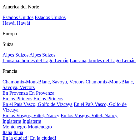
América del Norte
Estados Unidos
Estados Unidos
Hawái
Hawái
Europa
Suiza
Alpes Suizos
Alpes Suizos
Lausana, bordes del Lago Lemán
Lausana, bordes del Lago Lemán
Francia
Chamomix-Mont-Blanc, Savoya, Vercors
Chamomix-Mont-Blanc,
Savoya, Vercors
En Provenza
En Provenza
En los Pirineos
En los Pirineos
En el País Vasco, Golfo de Vizcaya
En el País Vasco, Golfo de
Vizcaya
En los Vosgos, Vittel, Nancy
En los Vosgos, Vittel, Nancy
Inglaterra
Inglaterra
Montenegro
Montenegro
Italia
Italia
En la ciudad!
En la ciudad!