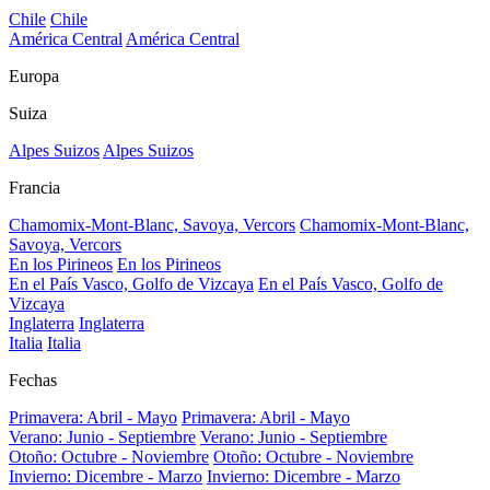
Chile
Chile
América Central
América Central
Europa
Suiza
Alpes Suizos
Alpes Suizos
Francia
Chamomix-Mont-Blanc, Savoya, Vercors
Chamomix-Mont-Blanc,
Savoya, Vercors
En los Pirineos
En los Pirineos
En el País Vasco, Golfo de Vizcaya
En el País Vasco, Golfo de
Vizcaya
Inglaterra
Inglaterra
Italia
Italia
Fechas
Primavera: Abril - Mayo
Primavera: Abril - Mayo
Verano: Junio - Septiembre
Verano: Junio - Septiembre
Otoño: Octubre - Noviembre
Otoño: Octubre - Noviembre
Invierno: Dicembre - Marzo
Invierno: Dicembre - Marzo