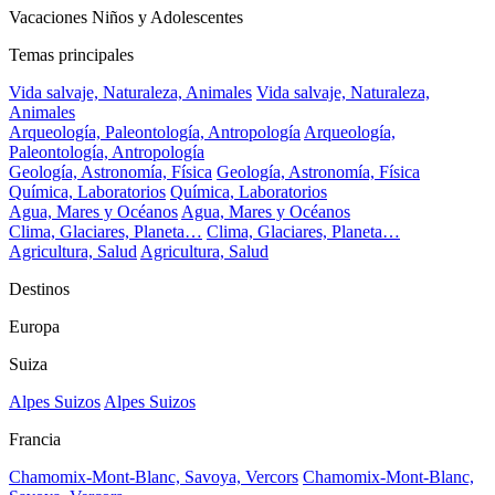
Vacaciones Niños y Adolescentes
Temas principales
Vida salvaje, Naturaleza, Animales
Vida salvaje, Naturaleza,
Animales
Arqueología, Paleontología, Antropología
Arqueología,
Paleontología, Antropología
Geología, Astronomía, Física
Geología, Astronomía, Física
Química, Laboratorios
Química, Laboratorios
Agua, Mares y Océanos
Agua, Mares y Océanos
Clima, Glaciares, Planeta…
Clima, Glaciares, Planeta…
Agricultura, Salud
Agricultura, Salud
Destinos
Europa
Suiza
Alpes Suizos
Alpes Suizos
Francia
Chamomix-Mont-Blanc, Savoya, Vercors
Chamomix-Mont-Blanc,