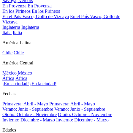
Savoya, Vercors
En Provenza
En Provenza
En los Pirineos
En los Pirineos
En el País Vasco, Golfo de Vizcaya
En el País Vasco, Golfo de
Vizcaya
Inglaterra
Inglaterra
Italia
Italia
América Latina
Chile
Chile
América Central
México
México
África
África
¡En la ciudad!
¡En la ciudad!
Fechas
Primavera: Abril - Mayo
Primavera: Abril - Mayo
Verano: Junio - Septiembre
Verano: Junio - Septiembre
Otoño: Octubre - Noviembre
Otoño: Octubre - Noviembre
Invierno: Dicembre - Marzo
Invierno: Dicembre - Marzo
Edades