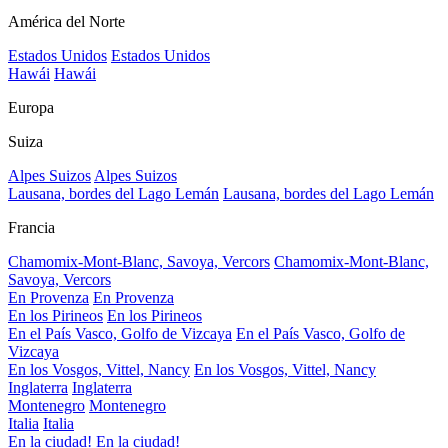
América del Norte
Estados Unidos
Estados Unidos
Hawái
Hawái
Europa
Suiza
Alpes Suizos
Alpes Suizos
Lausana, bordes del Lago Lemán
Lausana, bordes del Lago Lemán
Francia
Chamomix-Mont-Blanc, Savoya, Vercors
Chamomix-Mont-Blanc,
Savoya, Vercors
En Provenza
En Provenza
En los Pirineos
En los Pirineos
En el País Vasco, Golfo de Vizcaya
En el País Vasco, Golfo de
Vizcaya
En los Vosgos, Vittel, Nancy
En los Vosgos, Vittel, Nancy
Inglaterra
Inglaterra
Montenegro
Montenegro
Italia
Italia
En la ciudad!
En la ciudad!