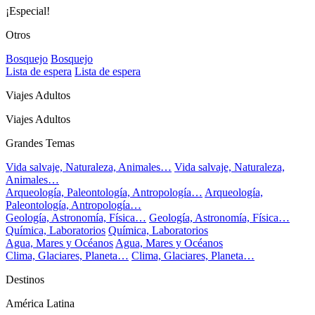
¡Especial!
Otros
Bosquejo
Bosquejo
Lista de espera
Lista de espera
Viajes Adultos
Viajes Adultos
Grandes Temas
Vida salvaje, Naturaleza, Animales…
Vida salvaje, Naturaleza,
Animales…
Arqueología, Paleontología, Antropología…
Arqueología,
Paleontología, Antropología…
Geología, Astronomía, Física…
Geología, Astronomía, Física…
Química, Laboratorios
Química, Laboratorios
Agua, Mares y Océanos
Agua, Mares y Océanos
Clima, Glaciares, Planeta…
Clima, Glaciares, Planeta…
Destinos
América Latina