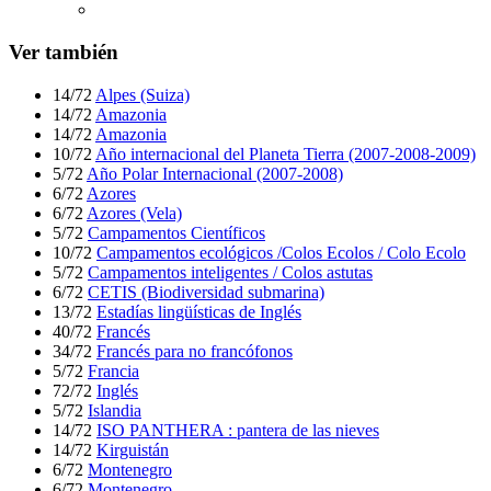
Ver también
14/72
Alpes (Suiza)
14/72
Amazonia
14/72
Amazonia
10/72
Año internacional del Planeta Tierra (2007-2008-2009)
5/72
Año Polar Internacional (2007-2008)
6/72
Azores
6/72
Azores (Vela)
5/72
Campamentos Científicos
10/72
Campamentos ecológicos /Colos Ecolos / Colo Ecolo
5/72
Campamentos inteligentes / Colos astutas
6/72
CETIS (Biodiversidad submarina)
13/72
Estadías lingüísticas de Inglés
40/72
Francés
34/72
Francés para no francófonos
5/72
Francia
72/72
Inglés
5/72
Islandia
14/72
ISO PANTHERA : pantera de las nieves
14/72
Kirguistán
6/72
Montenegro
6/72
Montenegro