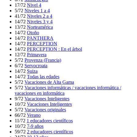
17/72
Nivel 4
5/72
Niveles 1 a 4
41/72
Niveles 2 a 4
14/72
Niveles 3 y 4
13/72
Norteamérica
14/72
Otoño
14/72
PANTHERA
14/72
PERCEPTION
14/72
PERCEPTION : En el árbol
12/72
Primavera
5/72
Provenza (Francia)
6/72
Servocroata
14/72
Suiza
14/72
Todas las edades
5/72
Vacaciones de Alta Gama
5/72
Vacaciones informáticas / vacaciones informática /
vacaciones en informática
9/72
Vacaciones Inteligentes
10/72
Vacaciones Inteligentes
5/72
Vacaciones originales
66/72
Verano
11/72
1 educadores científicos
10/72
7-9 años
59/72
2 educadores científicos