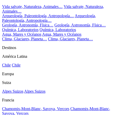
Vida salvaje, Naturaleza, Animales…
Vida salvaje, Naturaleza,
Animales…
Arqueología, Paleontología, Antropología…
Arqueología,
Paleontología, Antropología…
Geología, Astronomía, Física…
Geología, Astronomía, Física…
Química, Laboratorios
Química, Laboratorios
Agua, Mares y Océanos
Agua, Mares y Océanos
Clima, Glaciares, Planeta…
Clima, Glaciares, Planeta…
Destinos
América Latina
Chile
Chile
Europa
Suiza
Alpes Suizos
Alpes Suizos
Francia
Chamomix-Mont-Blanc, Savoya, Vercors
Chamomix-Mont-Blanc,
Savoya, Vercors