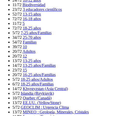
24/72
10-12 años
11/72
Biodiversidad
23/72
3 educadores científicos
52/72
13-15 años
72/72
16-18 años
11/72
5
72/72
18-25 años
5/72
7-25 años/Familias
34/72
25-70 años
54/72
Familias
39/72
10
20/72
Adultos
20/72
12
13/72
13-25 años
14/72
13-25 años/Familias
23/72
15
20/72
16-25 años/Familias
5/72
18-25 años/Adultos
6/72
18-25 años/Familias
14/72
Khyrgyzstan (Asia Central)
5/72
Islandia (Reykjavik)
10/72
Quebec (Canadá)
13/72
EE.UU. (YellowStone)
5/72
GEOCLIM : Urgencia Clima
13/72
MINEO : Geología, Minerales, Cristales