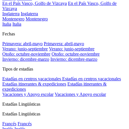
En el País Vasco, Golfo de Vizcaya
En el País Vasco, Golfo de
Vizcaya
Inglaterra
Inglaterra
Montenegro
Montenegro
Italia
Italia
Fechas
Primavera: abril-mayo
Primavera: abril-mayo
Verano: junio-septiembre
Verano: junio-septiembre
Otoño: octubre-noviembre
Otoño: octubre-noviembre
Invierno: dicembre-marzo
Invierno: dicembre-marzo
Tipos de estadías
Estadías en centros vacacionales
Estadías en centros vacacionales
Estadías itinerantes & expediciones
Estadías itinerantes &
expediciones
Vacaciones y Apoyo escolar
Vacaciones y Apoyo escolar
Estadías Lingüísticas
Estadías Lingüísticas
Francés
Francés
Inglés
Inglés