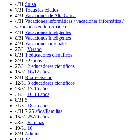
4/31
Suiza
7/31
Todas las edades
4/31
Vacaciones de Alta Gama
4/31
Vacaciones informáticas / vacaciones informática /
vacaciones en informática
4/31
Vacaciones Inteligentes
8/31
Vacaciones Inteligentes
4/31
Vacaciones originales
27/31
Verano
8/31
1 educadores científicos
8/31
7-9 años
27/31
2 educadores científicos
15/31
10-12 años
8/31
Biodiversidad
12/31
3 educadores científicos
23/31
13-15 años
31/31
16-18 años
8/31
5
31/31
18-25 años
4/31
7-25 años/Familias
15/31
25-70 años
23/31
Familias
19/31
10
8/31
Adultos
8/31
12