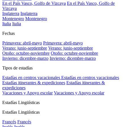
En el País Vasco, Golfo de Vizcaya
En el País Vasco, Golfo de
Vizcaya
Inglaterra
Inglaterra
Montenegro
Montenegro
Italia
Italia
Fechas
Primavera: abril-mayo
Primavera: abril-mayo
Verano: junio-septiembre
Verano: junio-septiembre
Otoño: octubre-noviembre
Otoño: octubre-noviembre
Invierno: dicembre-marzo
Invierno: dicembre-marzo
Tipos de estadías
Estadías en centros vacacionales
Estadías en centros vacacionales
Estadías itinerantes & expediciones
Estadías itinerantes &
expediciones
Vacaciones y Apoyo escolar
Vacaciones y Apoyo escolar
Estadías Lingüísticas
Estadías Lingüísticas
Francés
Francés
Inglés
Inglés