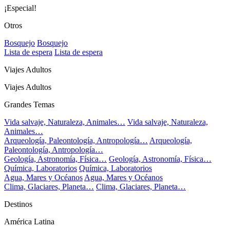
¡Especial!
Otros
Bosquejo
Bosquejo
Lista de espera
Lista de espera
Viajes Adultos
Viajes Adultos
Grandes Temas
Vida salvaje, Naturaleza, Animales…
Vida salvaje, Naturaleza,
Animales…
Arqueología, Paleontología, Antropología…
Arqueología,
Paleontología, Antropología…
Geología, Astronomía, Física…
Geología, Astronomía, Física…
Química, Laboratorios
Química, Laboratorios
Agua, Mares y Océanos
Agua, Mares y Océanos
Clima, Glaciares, Planeta…
Clima, Glaciares, Planeta…
Destinos
América Latina