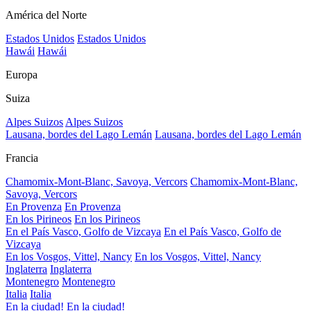
América del Norte
Estados Unidos
Estados Unidos
Hawái
Hawái
Europa
Suiza
Alpes Suizos
Alpes Suizos
Lausana, bordes del Lago Lemán
Lausana, bordes del Lago Lemán
Francia
Chamomix-Mont-Blanc, Savoya, Vercors
Chamomix-Mont-Blanc,
Savoya, Vercors
En Provenza
En Provenza
En los Pirineos
En los Pirineos
En el País Vasco, Golfo de Vizcaya
En el País Vasco, Golfo de
Vizcaya
En los Vosgos, Vittel, Nancy
En los Vosgos, Vittel, Nancy
Inglaterra
Inglaterra
Montenegro
Montenegro
Italia
Italia
En la ciudad!
En la ciudad!