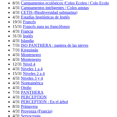
8/31
Campamentos ecológicos /Colos Ecolos / Colo Ecolo
4/31
Campamentos inteligentes / Colos astutas
4/31
CETIS (Biodiversidad submarina)
4/31
Estadías lingüísticas de Inglés
19/31
Francés
15/31
Francés para no francófonos
4/31
Francia
31/31
Inglés
4/31
Islandia
7/31
ISO PANTHERA : pantera de las nieves
7/31
Kirguistán
4/31
Montenegro
4/31
Montenegro
12/31
Nivel 4
4/31
Niveles 1 a 4
15/31
Niveles 2 a 4
4/31
Niveles 3 y 4
4/31
Norteamérica
4/31
Otoño
7/31
PANTHERA
4/31
PERCEPTION
4/31
PERCEPTION : En el árbol
8/31
Primavera
4/31
Provenza (Francia)
4/31
Servocroata