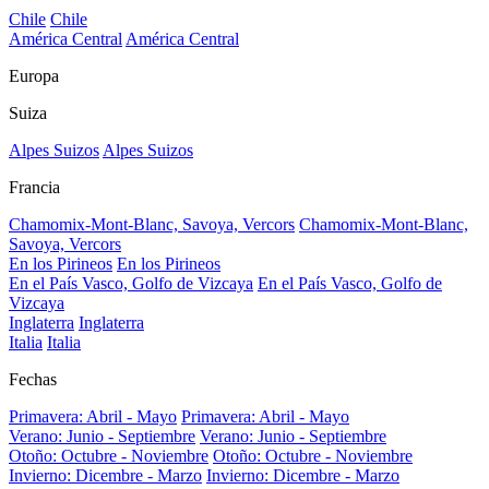
Chile
Chile
América Central
América Central
Europa
Suiza
Alpes Suizos
Alpes Suizos
Francia
Chamomix-Mont-Blanc, Savoya, Vercors
Chamomix-Mont-Blanc,
Savoya, Vercors
En los Pirineos
En los Pirineos
En el País Vasco, Golfo de Vizcaya
En el País Vasco, Golfo de
Vizcaya
Inglaterra
Inglaterra
Italia
Italia
Fechas
Primavera: Abril - Mayo
Primavera: Abril - Mayo
Verano: Junio - Septiembre
Verano: Junio - Septiembre
Otoño: Octubre - Noviembre
Otoño: Octubre - Noviembre
Invierno: Dicembre - Marzo
Invierno: Dicembre - Marzo