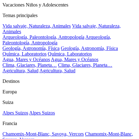
Vacaciones Niños y Adolescentes
Temas principales
Vida salvaje, Naturaleza, Animales
Vida salvaje, Naturaleza,
Animales
Arqueología, Paleontología, Antropología
Arqueología,
Paleontología, Antropología
Geología, Astronomía, Física
Geología, Astronomía, Física
Química, Laboratorios
Química, Laboratorios
Agua, Mares y Océanos
Agua, Mares y Océanos
Clima, Glaciares, Planeta…
Clima, Glaciares, Planeta…
Agricultura, Salud
Agricultura, Salud
Destinos
Europa
Suiza
Alpes Suizos
Alpes Suizos
Francia
Chamomix-Mont-Blanc, Savoya, Vercors
Chamomix-Mont-Blanc,