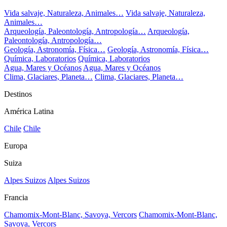
Vida salvaje, Naturaleza, Animales…
Vida salvaje, Naturaleza,
Animales…
Arqueología, Paleontología, Antropología…
Arqueología,
Paleontología, Antropología…
Geología, Astronomía, Física…
Geología, Astronomía, Física…
Química, Laboratorios
Química, Laboratorios
Agua, Mares y Océanos
Agua, Mares y Océanos
Clima, Glaciares, Planeta…
Clima, Glaciares, Planeta…
Destinos
América Latina
Chile
Chile
Europa
Suiza
Alpes Suizos
Alpes Suizos
Francia
Chamomix-Mont-Blanc, Savoya, Vercors
Chamomix-Mont-Blanc,
Savoya, Vercors