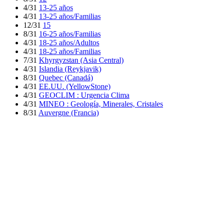
4/31
13-25 años
4/31
13-25 años/Familias
12/31
15
8/31
16-25 años/Familias
4/31
18-25 años/Adultos
4/31
18-25 años/Familias
7/31
Khyrgyzstan (Asia Central)
4/31
Islandia (Reykjavik)
8/31
Quebec (Canadá)
4/31
EE.UU. (YellowStone)
4/31
GEOCLIM : Urgencia Clima
4/31
MINEO : Geología, Minerales, Cristales
8/31
Auvergne (Francia)