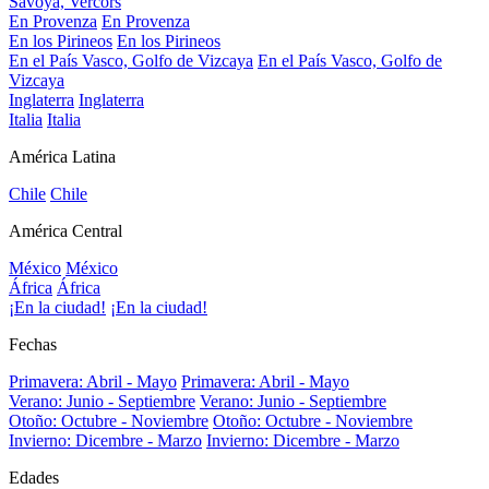
Savoya, Vercors
En Provenza
En Provenza
En los Pirineos
En los Pirineos
En el País Vasco, Golfo de Vizcaya
En el País Vasco, Golfo de
Vizcaya
Inglaterra
Inglaterra
Italia
Italia
América Latina
Chile
Chile
América Central
México
México
África
África
¡En la ciudad!
¡En la ciudad!
Fechas
Primavera: Abril - Mayo
Primavera: Abril - Mayo
Verano: Junio - Septiembre
Verano: Junio - Septiembre
Otoño: Octubre - Noviembre
Otoño: Octubre - Noviembre
Invierno: Dicembre - Marzo
Invierno: Dicembre - Marzo
Edades