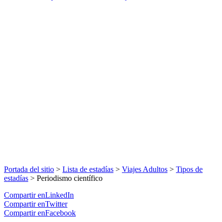
Portada del sitio
>
Lista de estadías
>
Viajes Adultos
>
Tipos de
estadías
>
Periodismo científico
Compartir enLinkedIn
Compartir enTwitter
Compartir enFacebook