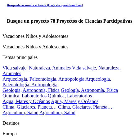
Búsqueda avanzada activada (Haga clic para desactivar)
Busque un proyecto
78
Proyectos de Ciencias Participativas
Vacaciones Niños y Adolescentes
Vacaciones Niños y Adolescentes
Temas principales
Vida salvaje, Naturaleza, Animales
Vida salvaje, Naturaleza,
Animales
Arqueología, Paleontología, Antropología
Arqueología,
Paleontología, Antropología
Geología, Astronomía, Física
Geología, Astronomía, Física
Química, Laboratorios
Química, Laboratorios
Agua, Mares y Océanos
Agua, Mares y Océanos
Clima, Glaciares, Planeta…
Clima, Glaciares, Planeta…
Agricultura, Salud
Agricultura, Salud
Destinos
Europa