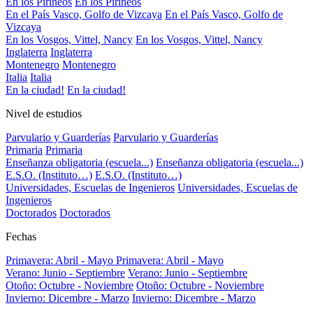
En los Pirineos
En los Pirineos
En el País Vasco, Golfo de Vizcaya
En el País Vasco, Golfo de
Vizcaya
En los Vosgos, Vittel, Nancy
En los Vosgos, Vittel, Nancy
Inglaterra
Inglaterra
Montenegro
Montenegro
Italia
Italia
En la ciudad!
En la ciudad!
Nivel de estudios
Parvulario y Guarderías
Parvulario y Guarderías
Primaria
Primaria
Enseñanza obligatoria (escuela...)
Enseñanza obligatoria (escuela...)
E.S.O. (Instituto…)
E.S.O. (Instituto…)
Universidades, Escuelas de Ingenieros
Universidades, Escuelas de
Ingenieros
Doctorados
Doctorados
Fechas
Primavera: Abril - Mayo
Primavera: Abril - Mayo
Verano: Junio - Septiembre
Verano: Junio - Septiembre
Otoño: Octubre - Noviembre
Otoño: Octubre - Noviembre
Invierno: Dicembre - Marzo
Invierno: Dicembre - Marzo