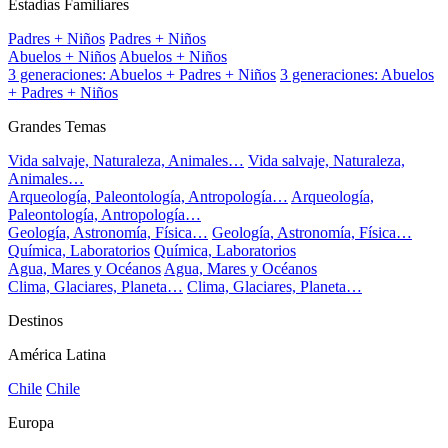
Estadías Familiares
Padres + Niños
Padres + Niños
Abuelos + Niños
Abuelos + Niños
3 generaciones: Abuelos + Padres + Niños
3 generaciones: Abuelos
+ Padres + Niños
Grandes Temas
Vida salvaje, Naturaleza, Animales…
Vida salvaje, Naturaleza,
Animales…
Arqueología, Paleontología, Antropología…
Arqueología,
Paleontología, Antropología…
Geología, Astronomía, Física…
Geología, Astronomía, Física…
Química, Laboratorios
Química, Laboratorios
Agua, Mares y Océanos
Agua, Mares y Océanos
Clima, Glaciares, Planeta…
Clima, Glaciares, Planeta…
Destinos
América Latina
Chile
Chile
Europa