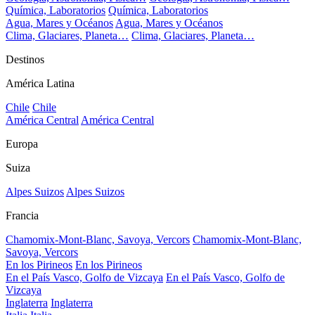
Química, Laboratorios
Química, Laboratorios
Agua, Mares y Océanos
Agua, Mares y Océanos
Clima, Glaciares, Planeta…
Clima, Glaciares, Planeta…
Destinos
América Latina
Chile
Chile
América Central
América Central
Europa
Suiza
Alpes Suizos
Alpes Suizos
Francia
Chamomix-Mont-Blanc, Savoya, Vercors
Chamomix-Mont-Blanc,
Savoya, Vercors
En los Pirineos
En los Pirineos
En el País Vasco, Golfo de Vizcaya
En el País Vasco, Golfo de
Vizcaya
Inglaterra
Inglaterra