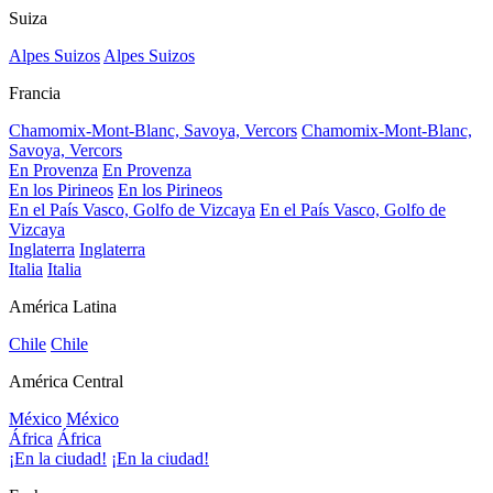
Suiza
Alpes Suizos
Alpes Suizos
Francia
Chamomix-Mont-Blanc, Savoya, Vercors
Chamomix-Mont-Blanc,
Savoya, Vercors
En Provenza
En Provenza
En los Pirineos
En los Pirineos
En el País Vasco, Golfo de Vizcaya
En el País Vasco, Golfo de
Vizcaya
Inglaterra
Inglaterra
Italia
Italia
América Latina
Chile
Chile
América Central
México
México
África
África
¡En la ciudad!
¡En la ciudad!