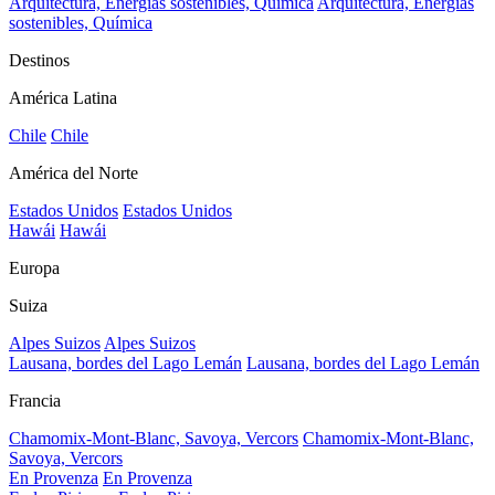
Arquitectura, Energías sostenibles, Química
Arquitectura, Energías
sostenibles, Química
Destinos
América Latina
Chile
Chile
América del Norte
Estados Unidos
Estados Unidos
Hawái
Hawái
Europa
Suiza
Alpes Suizos
Alpes Suizos
Lausana, bordes del Lago Lemán
Lausana, bordes del Lago Lemán
Francia
Chamomix-Mont-Blanc, Savoya, Vercors
Chamomix-Mont-Blanc,
Savoya, Vercors
En Provenza
En Provenza