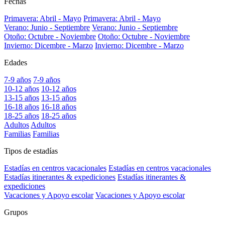
Fechas
Primavera: Abril - Mayo
Primavera: Abril - Mayo
Verano: Junio - Septiembre
Verano: Junio - Septiembre
Otoño: Octubre - Noviembre
Otoño: Octubre - Noviembre
Invierno: Dicembre - Marzo
Invierno: Dicembre - Marzo
Edades
7-9 años
7-9 años
10-12 años
10-12 años
13-15 años
13-15 años
16-18 años
16-18 años
18-25 años
18-25 años
Adultos
Adultos
Familias
Familias
Tipos de estadías
Estadías en centros vacacionales
Estadías en centros vacacionales
Estadías itinerantes & expediciones
Estadías itinerantes &
expediciones
Vacaciones y Apoyo escolar
Vacaciones y Apoyo escolar
Grupos