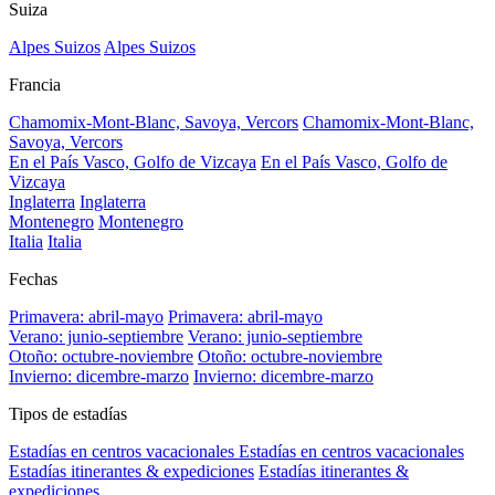
Suiza
Alpes Suizos
Alpes Suizos
Francia
Chamomix-Mont-Blanc, Savoya, Vercors
Chamomix-Mont-Blanc,
Savoya, Vercors
En el País Vasco, Golfo de Vizcaya
En el País Vasco, Golfo de
Vizcaya
Inglaterra
Inglaterra
Montenegro
Montenegro
Italia
Italia
Fechas
Primavera: abril-mayo
Primavera: abril-mayo
Verano: junio-septiembre
Verano: junio-septiembre
Otoño: octubre-noviembre
Otoño: octubre-noviembre
Invierno: dicembre-marzo
Invierno: dicembre-marzo
Tipos de estadías
Estadías en centros vacacionales
Estadías en centros vacacionales
Estadías itinerantes & expediciones
Estadías itinerantes &
expediciones