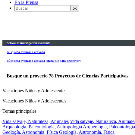
En la Prensa
Activar la investigación avanzada
Búsqueda avanzada activada
Búsqueda avanzada activada (Haga clic para desactivar)
Busque un proyecto
78
Proyectos de Ciencias Participativas
Vacaciones Niños y Adolescentes
Vacaciones Niños y Adolescentes
Temas principales
Vida salvaje, Naturaleza, Animales
Vida salvaje, Naturaleza, Animale
Arqueología, Paleontología, Antropología
Arqueología, Paleontología
Geología, Astronomía, Física
Geología, Astronomía, Física