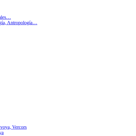
males…
ogía, Antropología…
voya, Vercors
ya