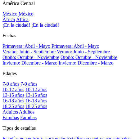
América Central
México
México
África
África
¡En la ciudad!
¡En la ciudad!
Fechas
Primavera: Abril - Mayo
Primavera: Abril - Mayo
Verano: Junio - Septiembre
Verano: Junio - Septiembre
Otoño: Octubre - Noviembre
Otoño: Octubre - Noviembre
Invierno: Dicembre - Marzo
Invierno: Dicembre - Marzo
Edades
7-9 años
7-9 años
10-12 años
10-12 años
13-15 años
13-15 años
16-18 años
16-18 años
18-25 años
18-25 años
Adultos
Adultos
Familias
Familias
Tipos de estadías
Estadías en centros vacacionales
Estadías en centros vacacionales