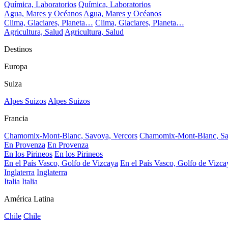
Química, Laboratorios
Química, Laboratorios
Agua, Mares y Océanos
Agua, Mares y Océanos
Clima, Glaciares, Planeta…
Clima, Glaciares, Planeta…
Agricultura, Salud
Agricultura, Salud
Destinos
Europa
Suiza
Alpes Suizos
Alpes Suizos
Francia
Chamomix-Mont-Blanc, Savoya, Vercors
Chamomix-Mont-Blanc, Sa
En Provenza
En Provenza
En los Pirineos
En los Pirineos
En el País Vasco, Golfo de Vizcaya
En el País Vasco, Golfo de Vizca
Inglaterra
Inglaterra
Italia
Italia
América Latina
Chile
Chile