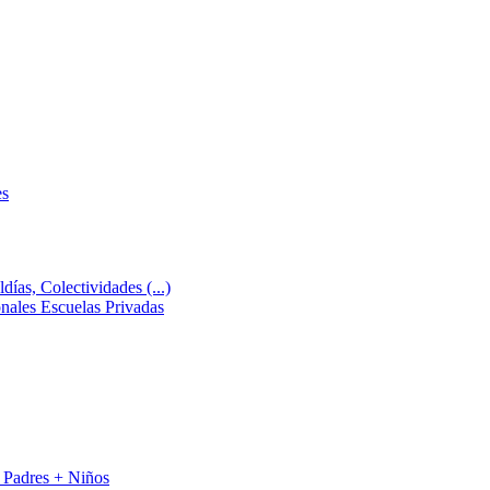
es
días, Colectividades (...)
ales Escuelas Privadas
 Padres + Niños