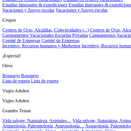
Estadías itinerantes & expediciones
Estadías itinerantes & expedicion
Vacaciones y Apoyo escolar
Vacaciones y Apoyo escolar
Grupos
Centros de Ocio, Alcaldías, Colectividades (...)
Centros de Ocio, Alcal
Campamentos Vacacionales Escuelas Privadas
Campamentos Vacacion
Comité de Empresas
Comité de Empresas
Incentivo, Recursos humanos y Marketing
Incentivo, Recursos huma
¡Especial!
Otros
Bosquejo
Bosquejo
Lista de espera
Lista de espera
Viajes Adultos
Viajes Adultos
Grandes Temas
Vida salvaje, Naturaleza, Animales…
Vida salvaje, Naturaleza, Ani
Arqueología, Paleontología, Antropología…
Arqueología, Paleontol