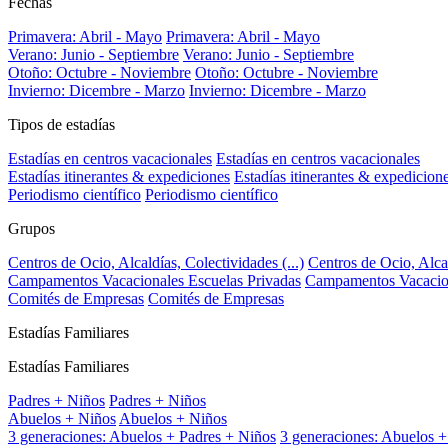
Fechas
Primavera: Abril - Mayo
Primavera: Abril - Mayo
Verano: Junio - Septiembre
Verano: Junio - Septiembre
Otoño: Octubre - Noviembre
Otoño: Octubre - Noviembre
Invierno: Dicembre - Marzo
Invierno: Dicembre - Marzo
Tipos de estadías
Estadías en centros vacacionales
Estadías en centros vacacionales
Estadías itinerantes & expediciones
Estadías itinerantes & expedicion
Periodismo científico
Periodismo científico
Grupos
Centros de Ocio, Alcaldías, Colectividades (...)
Centros de Ocio, Alcal
Campamentos Vacacionales Escuelas Privadas
Campamentos Vacacion
Comités de Empresas
Comités de Empresas
Estadías Familiares
Estadías Familiares
Padres + Niños
Padres + Niños
Abuelos + Niños
Abuelos + Niños
3 generaciones: Abuelos + Padres + Niños
3 generaciones: Abuelos +