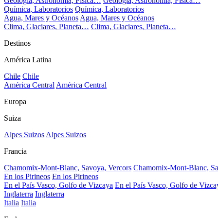
Geología, Astronomía, Física…
Geología, Astronomía, Física…
Química, Laboratorios
Química, Laboratorios
Agua, Mares y Océanos
Agua, Mares y Océanos
Clima, Glaciares, Planeta…
Clima, Glaciares, Planeta…
Destinos
América Latina
Chile
Chile
América Central
América Central
Europa
Suiza
Alpes Suizos
Alpes Suizos
Francia
Chamomix-Mont-Blanc, Savoya, Vercors
Chamomix-Mont-Blanc, Sa
En los Pirineos
En los Pirineos
En el País Vasco, Golfo de Vizcaya
En el País Vasco, Golfo de Vizca
Inglaterra
Inglaterra
Italia
Italia