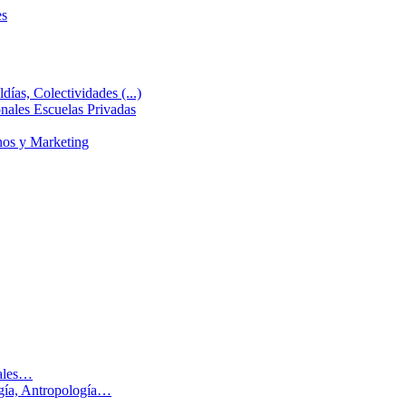
es
días, Colectividades (...)
ales Escuelas Privadas
nos y Marketing
males…
ogía, Antropología…