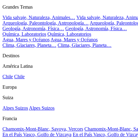
Grandes Temas
Vida salvaje, Naturaleza, Animales…
Vida salvaje, Naturaleza, Ani
Arqueología, Paleontología, Antropología…
Arqueología, Paleontol
Geología, Astronomía, Física…
Geología, Astronomía, Física…
Química, Laboratorios
Química, Laboratorios
Agua, Mares y Océanos
Agua, Mares y Océanos
Clima, Glaciares, Planeta…
Clima, Glaciares, Planeta…
Destinos
América Latina
Chile
Chile
Europa
Suiza
Alpes Suizos
Alpes Suizos
Francia
Chamomix-Mont-Blanc, Savoya, Vercors
Chamomix-Mont-Blanc, Sa
En el País Vasco, Golfo de Vizcaya
En el País Vasco, Golfo de Vizca