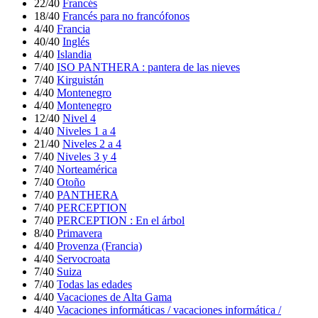
22/40
Francés
18/40
Francés para no francófonos
4/40
Francia
40/40
Inglés
4/40
Islandia
7/40
ISO PANTHERA : pantera de las nieves
7/40
Kirguistán
4/40
Montenegro
4/40
Montenegro
12/40
Nivel 4
4/40
Niveles 1 a 4
21/40
Niveles 2 a 4
7/40
Niveles 3 y 4
7/40
Norteamérica
7/40
Otoño
7/40
PANTHERA
7/40
PERCEPTION
7/40
PERCEPTION : En el árbol
8/40
Primavera
4/40
Provenza (Francia)
4/40
Servocroata
7/40
Suiza
7/40
Todas las edades
4/40
Vacaciones de Alta Gama
4/40
Vacaciones informáticas / vacaciones informática /