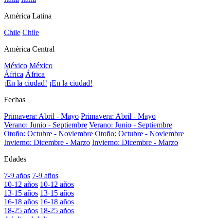
América Latina
Chile
Chile
América Central
México
México
África
África
¡En la ciudad!
¡En la ciudad!
Fechas
Primavera: Abril - Mayo
Primavera: Abril - Mayo
Verano: Junio - Septiembre
Verano: Junio - Septiembre
Otoño: Octubre - Noviembre
Otoño: Octubre - Noviembre
Invierno: Dicembre - Marzo
Invierno: Dicembre - Marzo
Edades
7-9 años
7-9 años
10-12 años
10-12 años
13-15 años
13-15 años
16-18 años
16-18 años
18-25 años
18-25 años