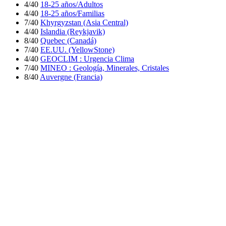
4/40
18-25 años/Adultos
4/40
18-25 años/Familias
7/40
Khyrgyzstan (Asia Central)
4/40
Islandia (Reykjavik)
8/40
Quebec (Canadá)
7/40
EE.UU. (YellowStone)
4/40
GEOCLIM : Urgencia Clima
7/40
MINEO : Geología, Minerales, Cristales
8/40
Auvergne (Francia)