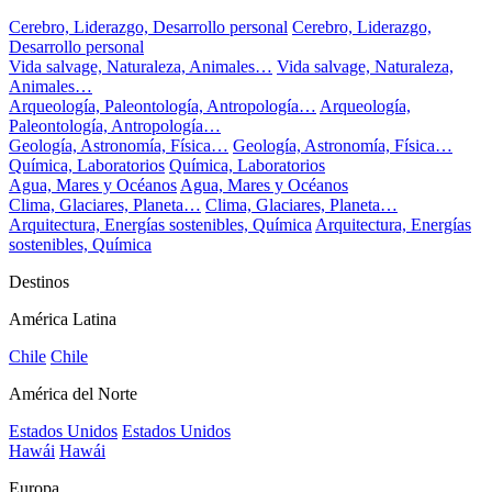
Cerebro, Liderazgo, Desarrollo personal
Cerebro, Liderazgo,
Desarrollo personal
Vida salvage, Naturaleza, Animales…
Vida salvage, Naturaleza,
Animales…
Arqueología, Paleontología, Antropología…
Arqueología,
Paleontología, Antropología…
Geología, Astronomía, Física…
Geología, Astronomía, Física…
Química, Laboratorios
Química, Laboratorios
Agua, Mares y Océanos
Agua, Mares y Océanos
Clima, Glaciares, Planeta…
Clima, Glaciares, Planeta…
Arquitectura, Energías sostenibles, Química
Arquitectura, Energías
sostenibles, Química
Destinos
América Latina
Chile
Chile
América del Norte
Estados Unidos
Estados Unidos
Hawái
Hawái
Europa