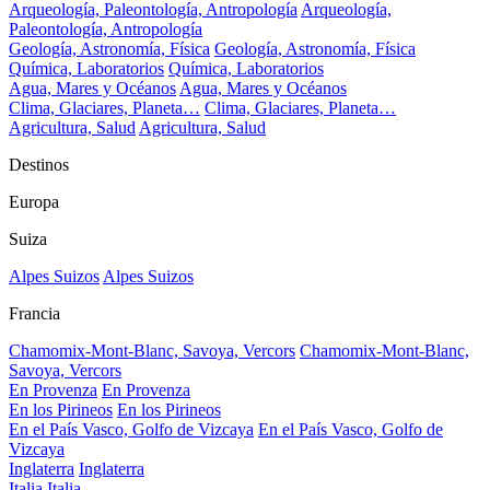
Arqueología, Paleontología, Antropología
Arqueología,
Paleontología, Antropología
Geología, Astronomía, Física
Geología, Astronomía, Física
Química, Laboratorios
Química, Laboratorios
Agua, Mares y Océanos
Agua, Mares y Océanos
Clima, Glaciares, Planeta…
Clima, Glaciares, Planeta…
Agricultura, Salud
Agricultura, Salud
Destinos
Europa
Suiza
Alpes Suizos
Alpes Suizos
Francia
Chamomix-Mont-Blanc, Savoya, Vercors
Chamomix-Mont-Blanc,
Savoya, Vercors
En Provenza
En Provenza
En los Pirineos
En los Pirineos
En el País Vasco, Golfo de Vizcaya
En el País Vasco, Golfo de
Vizcaya
Inglaterra
Inglaterra
Italia
Italia