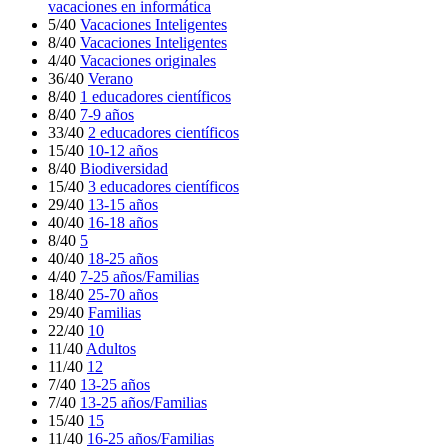
vacaciones en informática
5/40
Vacaciones Inteligentes
8/40
Vacaciones Inteligentes
4/40
Vacaciones originales
36/40
Verano
8/40
1 educadores científicos
8/40
7-9 años
33/40
2 educadores científicos
15/40
10-12 años
8/40
Biodiversidad
15/40
3 educadores científicos
29/40
13-15 años
40/40
16-18 años
8/40
5
40/40
18-25 años
4/40
7-25 años/Familias
18/40
25-70 años
29/40
Familias
22/40
10
11/40
Adultos
11/40
12
7/40
13-25 años
7/40
13-25 años/Familias
15/40
15
11/40
16-25 años/Familias