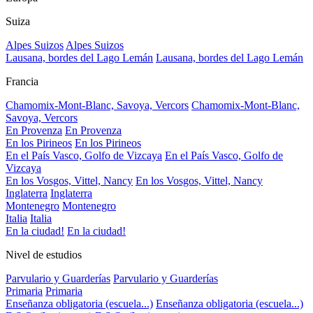
Suiza
Alpes Suizos
Alpes Suizos
Lausana, bordes del Lago Lemán
Lausana, bordes del Lago Lemán
Francia
Chamomix-Mont-Blanc, Savoya, Vercors
Chamomix-Mont-Blanc,
Savoya, Vercors
En Provenza
En Provenza
En los Pirineos
En los Pirineos
En el País Vasco, Golfo de Vizcaya
En el País Vasco, Golfo de
Vizcaya
En los Vosgos, Vittel, Nancy
En los Vosgos, Vittel, Nancy
Inglaterra
Inglaterra
Montenegro
Montenegro
Italia
Italia
En la ciudad!
En la ciudad!
Nivel de estudios
Parvulario y Guarderías
Parvulario y Guarderías
Primaria
Primaria
Enseñanza obligatoria (escuela...)
Enseñanza obligatoria (escuela...)