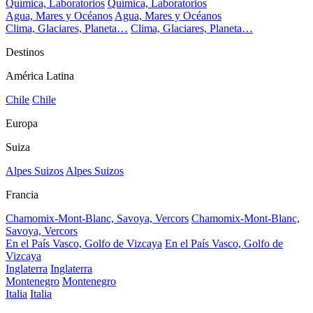
Química, Laboratorios
Química, Laboratorios
Agua, Mares y Océanos
Agua, Mares y Océanos
Clima, Glaciares, Planeta…
Clima, Glaciares, Planeta…
Destinos
América Latina
Chile
Chile
Europa
Suiza
Alpes Suizos
Alpes Suizos
Francia
Chamomix-Mont-Blanc, Savoya, Vercors
Chamomix-Mont-Blanc,
Savoya, Vercors
En el País Vasco, Golfo de Vizcaya
En el País Vasco, Golfo de
Vizcaya
Inglaterra
Inglaterra
Montenegro
Montenegro
Italia
Italia