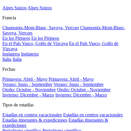
Alpes Suizos
Alpes Suizos
Francia
Chamomix-Mont-Blanc, Savoya, Vercors
Chamomix-Mont-Blanc,
Savoya, Vercors
En los Pirineos
En los Pirineos
En el País Vasco, Golfo de Vizcaya
En el País Vasco, Golfo de
Vizcaya
Inglaterra
Inglaterra
Italia
Italia
Fechas
Primavera: Abril - Mayo
Primavera: Abril - Mayo
Verano: Junio - Septiembre
Verano: Junio - Septiembre
Otoño: Octubre - Noviembre
Otoño: Octubre - Noviembre
Invierno: Dicembre - Marzo
Invierno: Dicembre - Marzo
Tipos de estadías
Estadías en centros vacacionales
Estadías en centros vacacionales
Estadías itinerantes & expediciones
Estadías itinerantes &
expediciones
Periodismo científico
Periodismo científico