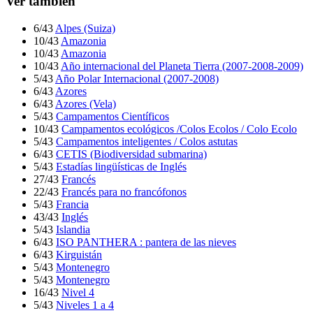
Ver también
6/43
Alpes (Suiza)
10/43
Amazonia
10/43
Amazonia
10/43
Año internacional del Planeta Tierra (2007-2008-2009)
5/43
Año Polar Internacional (2007-2008)
6/43
Azores
6/43
Azores (Vela)
5/43
Campamentos Científicos
10/43
Campamentos ecológicos /Colos Ecolos / Colo Ecolo
5/43
Campamentos inteligentes / Colos astutas
6/43
CETIS (Biodiversidad submarina)
5/43
Estadías lingüísticas de Inglés
27/43
Francés
22/43
Francés para no francófonos
5/43
Francia
43/43
Inglés
5/43
Islandia
6/43
ISO PANTHERA : pantera de las nieves
6/43
Kirguistán
5/43
Montenegro
5/43
Montenegro
16/43
Nivel 4
5/43
Niveles 1 a 4