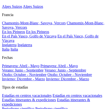
Alpes Suizos
Alpes Suizos
Francia
Chamomix-Mont-Blanc, Savoya, Vercors
Chamomix-Mont-Blanc,
Savoya, Vercors
En los Pirineos
En los Pirineos
En el País Vasco, Golfo de Vizcaya
En el País Vasco, Golfo de
Vizcaya
Inglaterra
Inglaterra
Italia
Italia
Fechas
Primavera: Abril - Mayo
Primavera: Abril - Mayo
Verano: Junio - Septiembre
Verano: Junio - Septiembre
Otoño: Octubre - Noviembre
Otoño: Octubre - Noviembre
Invierno: Dicembre - Marzo
Invierno: Dicembre - Marzo
Tipos de estadías
Estadías en centros vacacionales
Estadías en centros vacacionales
Estadías itinerantes & expediciones
Estadías itinerantes &
expediciones
Periodismo científico
Periodismo científico