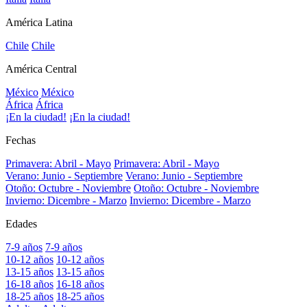
América Latina
Chile
Chile
América Central
México
México
África
África
¡En la ciudad!
¡En la ciudad!
Fechas
Primavera: Abril - Mayo
Primavera: Abril - Mayo
Verano: Junio - Septiembre
Verano: Junio - Septiembre
Otoño: Octubre - Noviembre
Otoño: Octubre - Noviembre
Invierno: Dicembre - Marzo
Invierno: Dicembre - Marzo
Edades
7-9 años
7-9 años
10-12 años
10-12 años
13-15 años
13-15 años
16-18 años
16-18 años
18-25 años
18-25 años