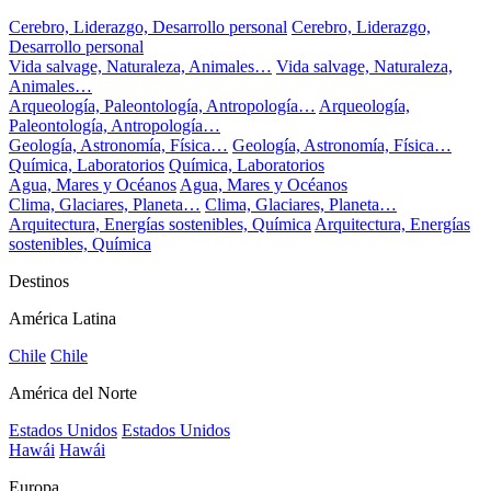
Cerebro, Liderazgo, Desarrollo personal
Cerebro, Liderazgo,
Desarrollo personal
Vida salvage, Naturaleza, Animales…
Vida salvage, Naturaleza,
Animales…
Arqueología, Paleontología, Antropología…
Arqueología,
Paleontología, Antropología…
Geología, Astronomía, Física…
Geología, Astronomía, Física…
Química, Laboratorios
Química, Laboratorios
Agua, Mares y Océanos
Agua, Mares y Océanos
Clima, Glaciares, Planeta…
Clima, Glaciares, Planeta…
Arquitectura, Energías sostenibles, Química
Arquitectura, Energías
sostenibles, Química
Destinos
América Latina
Chile
Chile
América del Norte
Estados Unidos
Estados Unidos
Hawái
Hawái
Europa