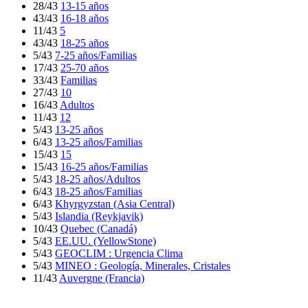
28/43
13-15 años
43/43
16-18 años
11/43
5
43/43
18-25 años
5/43
7-25 años/Familias
17/43
25-70 años
33/43
Familias
27/43
10
16/43
Adultos
11/43
12
5/43
13-25 años
6/43
13-25 años/Familias
15/43
15
15/43
16-25 años/Familias
5/43
18-25 años/Adultos
6/43
18-25 años/Familias
6/43
Khyrgyzstan (Asia Central)
5/43
Islandia (Reykjavik)
10/43
Quebec (Canadá)
5/43
EE.UU. (YellowStone)
5/43
GEOCLIM : Urgencia Clima
5/43
MINEO : Geología, Minerales, Cristales
11/43
Auvergne (Francia)