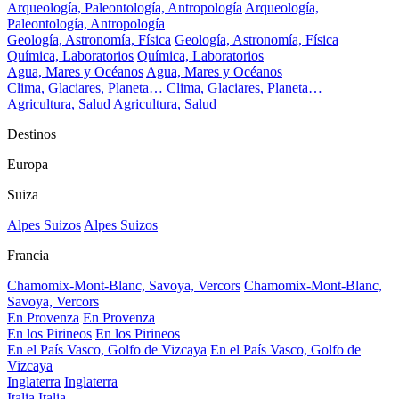
Arqueología, Paleontología, Antropología
Arqueología,
Paleontología, Antropología
Geología, Astronomía, Física
Geología, Astronomía, Física
Química, Laboratorios
Química, Laboratorios
Agua, Mares y Océanos
Agua, Mares y Océanos
Clima, Glaciares, Planeta…
Clima, Glaciares, Planeta…
Agricultura, Salud
Agricultura, Salud
Destinos
Europa
Suiza
Alpes Suizos
Alpes Suizos
Francia
Chamomix-Mont-Blanc, Savoya, Vercors
Chamomix-Mont-Blanc,
Savoya, Vercors
En Provenza
En Provenza
En los Pirineos
En los Pirineos
En el País Vasco, Golfo de Vizcaya
En el País Vasco, Golfo de
Vizcaya
Inglaterra
Inglaterra
Italia
Italia