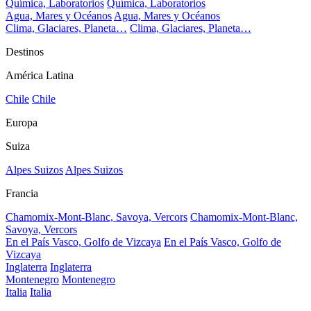
Química, Laboratorios
Química, Laboratorios
Agua, Mares y Océanos
Agua, Mares y Océanos
Clima, Glaciares, Planeta…
Clima, Glaciares, Planeta…
Destinos
América Latina
Chile
Chile
Europa
Suiza
Alpes Suizos
Alpes Suizos
Francia
Chamomix-Mont-Blanc, Savoya, Vercors
Chamomix-Mont-Blanc,
Savoya, Vercors
En el País Vasco, Golfo de Vizcaya
En el País Vasco, Golfo de
Vizcaya
Inglaterra
Inglaterra
Montenegro
Montenegro
Italia
Italia