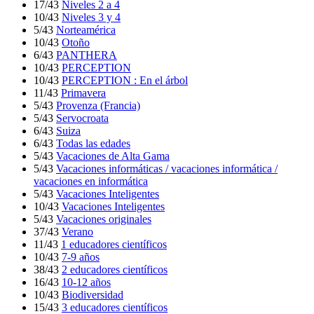
17/43
Niveles 2 a 4
10/43
Niveles 3 y 4
5/43
Norteamérica
10/43
Otoño
6/43
PANTHERA
10/43
PERCEPTION
10/43
PERCEPTION : En el árbol
11/43
Primavera
5/43
Provenza (Francia)
5/43
Servocroata
6/43
Suiza
6/43
Todas las edades
5/43
Vacaciones de Alta Gama
5/43
Vacaciones informáticas / vacaciones informática /
vacaciones en informática
5/43
Vacaciones Inteligentes
10/43
Vacaciones Inteligentes
5/43
Vacaciones originales
37/43
Verano
11/43
1 educadores científicos
10/43
7-9 años
38/43
2 educadores científicos
16/43
10-12 años
10/43
Biodiversidad
15/43
3 educadores científicos