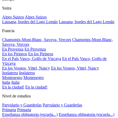
Suiza
Alpes Suizos
Alpes Suizos
Lausana, bordes del Lago Lemán
Lausana, bordes del Lago Lemán
Francia
Chamomix-Mont-Blanc, Savoya, Vercors
Chamomix-Mont-Blanc,
Savoya, Vercors
En Provenza
En Provenza
En los Pirineos
En los Pirineos
En el País Vasco, Golfo de Vizcaya
En el País Vasco, Golfo de
Vizcaya
En los Vosgos, Vittel, Nancy
En los Vosgos, Vittel, Nancy
Inglaterra
Inglaterra
Montenegro
Montenegro
Italia
Italia
En la ciudad!
En la ciudad!
Nivel de estudios
Parvulario y Guarderías
Parvulario y Guarderías
Primaria
Primaria
Enseñanza obligatoria (escuela...)
Enseñanza obligatoria (escuela...)