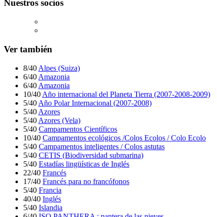
Nuestros socios
Ver también
8/40
Alpes (Suiza)
6/40
Amazonia
6/40
Amazonia
10/40
Año internacional del Planeta Tierra (2007-2008-2009)
5/40
Año Polar Internacional (2007-2008)
5/40
Azores
5/40
Azores (Vela)
5/40
Campamentos Científicos
10/40
Campamentos ecológicos /Colos Ecolos / Colo Ecolo
5/40
Campamentos inteligentes / Colos astutas
5/40
CETIS (Biodiversidad submarina)
5/40
Estadías lingüísticas de Inglés
22/40
Francés
17/40
Francés para no francófonos
5/40
Francia
40/40
Inglés
5/40
Islandia
6/40
ISO PANTHERA : pantera de las nieves