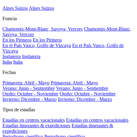
Alpes Suizos
Alpes Suizos
Francia
Chamomix-Mont-Blanc, Savoya, Vercors
Chamomix-Mont-Blanc,
Savoya, Vercors
En los Pirineos
En los Pirineos
En el País Vasco, Golfo de Vizcaya
En el País Vasco, Golfo de
Vizcaya
Inglaterra
Inglaterra
Italia
Italia
Fechas
Primavera: Abril - Mayo
Primavera: Abril - Mayo
Verano: Junio - Septiembre
Verano: Junio - Septiembre
Otoño: Octubre - Noviembre
Otoño: Octubre - Noviembre
Invierno: Dicembre - Marzo
Invierno: Dicembre - Marzo
Tipos de estadías
Estadías en centros vacacionales
Estadías en centros vacacionales
Estadías itinerantes & expediciones
Estadías itinerantes &
expediciones
Periodismo científico
Periodismo científico