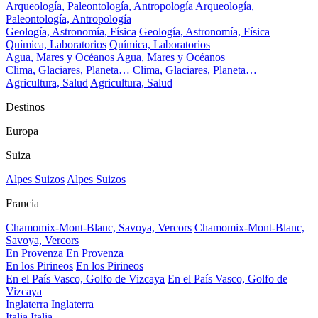
Arqueología, Paleontología, Antropología
Arqueología,
Paleontología, Antropología
Geología, Astronomía, Física
Geología, Astronomía, Física
Química, Laboratorios
Química, Laboratorios
Agua, Mares y Océanos
Agua, Mares y Océanos
Clima, Glaciares, Planeta…
Clima, Glaciares, Planeta…
Agricultura, Salud
Agricultura, Salud
Destinos
Europa
Suiza
Alpes Suizos
Alpes Suizos
Francia
Chamomix-Mont-Blanc, Savoya, Vercors
Chamomix-Mont-Blanc,
Savoya, Vercors
En Provenza
En Provenza
En los Pirineos
En los Pirineos
En el País Vasco, Golfo de Vizcaya
En el País Vasco, Golfo de
Vizcaya
Inglaterra
Inglaterra
Italia
Italia