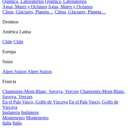
Química, Laboratorios
Química, Laboratorios
Agua, Mares y Océanos
Agua, Mares y Océanos
Clima, Glaciares, Planeta…
Clima, Glaciares, Planeta…
Destinos
América Latina
Chile
Chile
Europa
Suiza
Alpes Suizos
Alpes Suizos
Francia
Chamomix-Mont-Blanc, Savoya, Vercors
Chamomix-Mont-Blanc,
Savoya, Vercors
En el País Vasco, Golfo de Vizcaya
En el País Vasco, Golfo de
Vizcaya
Inglaterra
Inglaterra
Montenegro
Montenegro
Italia
Italia