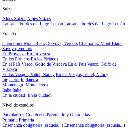
Suiza
Alpes Suizos
Alpes Suizos
Lausana, bordes del Lago Lemán
Lausana, bordes del Lago Lemán
Francia
Chamomix-Mont-Blanc, Savoya, Vercors
Chamomix-Mont-Blanc,
Savoya, Vercors
En Provenza
En Provenza
En los Pirineos
En los Pirineos
En el País Vasco, Golfo de Vizcaya
En el País Vasco, Golfo de
Vizcaya
En los Vosgos, Vittel, Nancy
En los Vosgos, Vittel, Nancy
Inglaterra
Inglaterra
Montenegro
Montenegro
Italia
Italia
En la ciudad!
En la ciudad!
Nivel de estudios
Parvulario y Guarderías
Parvulario y Guarderías
Primaria
Primaria
Enseñanza obligatoria (escuela...)
Enseñanza obligatoria (escuela...)