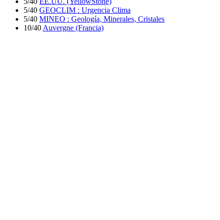
5/40
EE.UU. (YellowStone)
5/40
GEOCLIM : Urgencia Clima
5/40
MINEO : Geología, Minerales, Cristales
10/40
Auvergne (Francia)