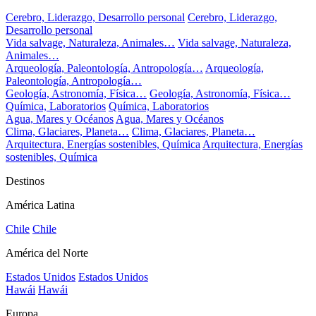
Cerebro, Liderazgo, Desarrollo personal
Cerebro, Liderazgo,
Desarrollo personal
Vida salvage, Naturaleza, Animales…
Vida salvage, Naturaleza,
Animales…
Arqueología, Paleontología, Antropología…
Arqueología,
Paleontología, Antropología…
Geología, Astronomía, Física…
Geología, Astronomía, Física…
Química, Laboratorios
Química, Laboratorios
Agua, Mares y Océanos
Agua, Mares y Océanos
Clima, Glaciares, Planeta…
Clima, Glaciares, Planeta…
Arquitectura, Energías sostenibles, Química
Arquitectura, Energías
sostenibles, Química
Destinos
América Latina
Chile
Chile
América del Norte
Estados Unidos
Estados Unidos
Hawái
Hawái
Europa