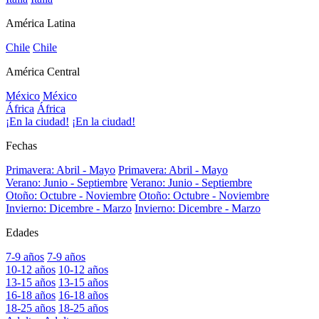
América Latina
Chile
Chile
América Central
México
México
África
África
¡En la ciudad!
¡En la ciudad!
Fechas
Primavera: Abril - Mayo
Primavera: Abril - Mayo
Verano: Junio - Septiembre
Verano: Junio - Septiembre
Otoño: Octubre - Noviembre
Otoño: Octubre - Noviembre
Invierno: Dicembre - Marzo
Invierno: Dicembre - Marzo
Edades
7-9 años
7-9 años
10-12 años
10-12 años
13-15 años
13-15 años
16-18 años
16-18 años
18-25 años
18-25 años