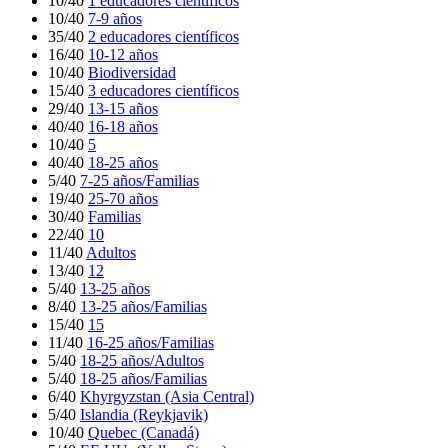
10/40
1 educadores científicos
10/40
7-9 años
35/40
2 educadores científicos
16/40
10-12 años
10/40
Biodiversidad
15/40
3 educadores científicos
29/40
13-15 años
40/40
16-18 años
10/40
5
40/40
18-25 años
5/40
7-25 años/Familias
19/40
25-70 años
30/40
Familias
22/40
10
11/40
Adultos
13/40
12
5/40
13-25 años
8/40
13-25 años/Familias
15/40
15
11/40
16-25 años/Familias
5/40
18-25 años/Adultos
5/40
18-25 años/Familias
6/40
Khyrgyzstan (Asia Central)
5/40
Islandia (Reykjavik)
10/40
Quebec (Canadá)