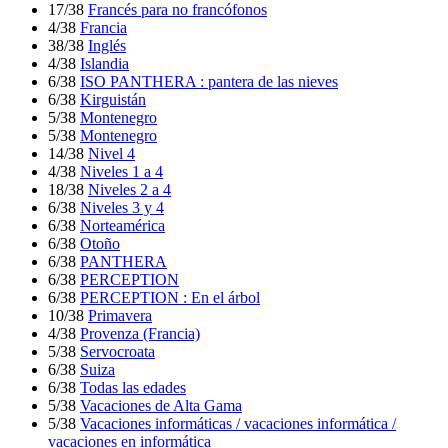
17/38
Francés para no francófonos
4/38
Francia
38/38
Inglés
4/38
Islandia
6/38
ISO PANTHERA : pantera de las nieves
6/38
Kirguistán
5/38
Montenegro
5/38
Montenegro
14/38
Nivel 4
4/38
Niveles 1 a 4
18/38
Niveles 2 a 4
6/38
Niveles 3 y 4
6/38
Norteamérica
6/38
Otoño
6/38
PANTHERA
6/38
PERCEPTION
6/38
PERCEPTION : En el árbol
10/38
Primavera
4/38
Provenza (Francia)
5/38
Servocroata
6/38
Suiza
6/38
Todas las edades
5/38
Vacaciones de Alta Gama
5/38
Vacaciones informáticas / vacaciones informática /
vacaciones en informática