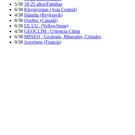
5/38
18-25 años/Familias
6/38
Khyrgyzstan (Asia Central)
4/38
Islandia (Reykjavik)
8/38
Quebec (Canadá)
6/38
EE.UU. (YellowStone)
4/38
GEOCLIM : Urgencia Clima
6/38
MINEO : Geología, Minerales, Cristales
9/38
Auvergne (Francia)