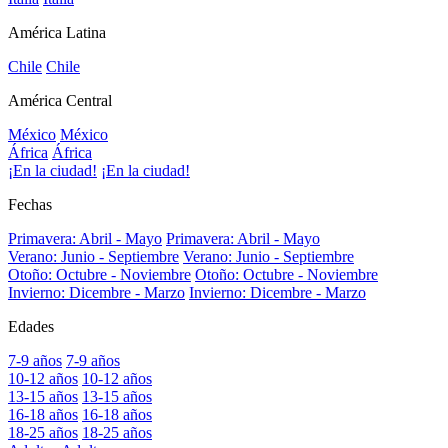
América Latina
Chile
Chile
América Central
México
México
África
África
¡En la ciudad!
¡En la ciudad!
Fechas
Primavera: Abril - Mayo
Primavera: Abril - Mayo
Verano: Junio - Septiembre
Verano: Junio - Septiembre
Otoño: Octubre - Noviembre
Otoño: Octubre - Noviembre
Invierno: Dicembre - Marzo
Invierno: Dicembre - Marzo
Edades
7-9 años
7-9 años
10-12 años
10-12 años
13-15 años
13-15 años
16-18 años
16-18 años
18-25 años
18-25 años