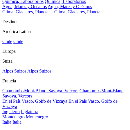
Química, Laboratorios
Química, Laboratorios
Agua, Mares y Océanos
Agua, Mares y Océanos
Clima, Glaciares, Planeta…
Clima, Glaciares, Planeta…
Destinos
América Latina
Chile
Chile
Europa
Suiza
Alpes Suizos
Alpes Suizos
Francia
Chamomix-Mont-Blanc, Savoya, Vercors
Chamomix-Mont-Blanc,
Savoya, Vercors
En el País Vasco, Golfo de Vizcaya
En el País Vasco, Golfo de
Vizcaya
Inglaterra
Inglaterra
Montenegro
Montenegro
Italia
Italia