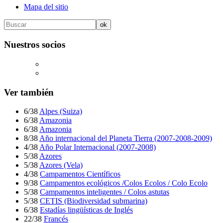
Mapa del sitio
Nuestros socios
Ver también
6/38
Alpes (Suiza)
6/38
Amazonia
6/38
Amazonia
8/38
Año internacional del Planeta Tierra (2007-2008-2009)
4/38
Año Polar Internacional (2007-2008)
5/38
Azores
5/38
Azores (Vela)
4/38
Campamentos Científicos
9/38
Campamentos ecológicos /Colos Ecolos / Colo Ecolo
5/38
Campamentos inteligentes / Colos astutas
5/38
CETIS (Biodiversidad submarina)
6/38
Estadías lingüísticas de Inglés
22/38
Francés