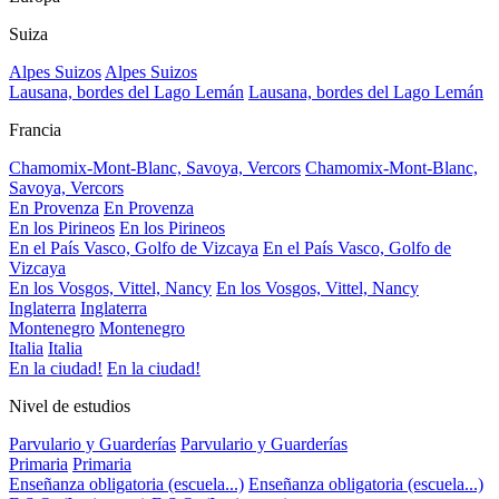
Suiza
Alpes Suizos
Alpes Suizos
Lausana, bordes del Lago Lemán
Lausana, bordes del Lago Lemán
Francia
Chamomix-Mont-Blanc, Savoya, Vercors
Chamomix-Mont-Blanc,
Savoya, Vercors
En Provenza
En Provenza
En los Pirineos
En los Pirineos
En el País Vasco, Golfo de Vizcaya
En el País Vasco, Golfo de
Vizcaya
En los Vosgos, Vittel, Nancy
En los Vosgos, Vittel, Nancy
Inglaterra
Inglaterra
Montenegro
Montenegro
Italia
Italia
En la ciudad!
En la ciudad!
Nivel de estudios
Parvulario y Guarderías
Parvulario y Guarderías
Primaria
Primaria
Enseñanza obligatoria (escuela...)
Enseñanza obligatoria (escuela...)