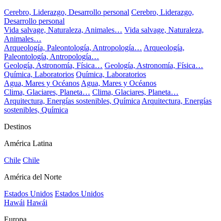
Cerebro, Liderazgo, Desarrollo personal
Cerebro, Liderazgo,
Desarrollo personal
Vida salvage, Naturaleza, Animales…
Vida salvage, Naturaleza,
Animales…
Arqueología, Paleontología, Antropología…
Arqueología,
Paleontología, Antropología…
Geología, Astronomía, Física…
Geología, Astronomía, Física…
Química, Laboratorios
Química, Laboratorios
Agua, Mares y Océanos
Agua, Mares y Océanos
Clima, Glaciares, Planeta…
Clima, Glaciares, Planeta…
Arquitectura, Energías sostenibles, Química
Arquitectura, Energías
sostenibles, Química
Destinos
América Latina
Chile
Chile
América del Norte
Estados Unidos
Estados Unidos
Hawái
Hawái
Europa