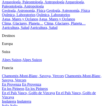
Arqueología, Paleontología, Antropología
Arqueología,
Paleontología, Antropología
Geología, Astronomía, Física
Geología, Astronomía, Física
Química, Laboratorios
Química, Laboratorios
Agua, Mares y Océanos
Agua, Mares y Océanos
Clima, Glaciares, Planeta…
Clima, Glaciares, Planeta…
Agricultura, Salud
Agricultura, Salud
Destinos
Europa
Suiza
Alpes Suizos
Alpes Suizos
Francia
Chamomix-Mont-Blanc, Savoya, Vercors
Chamomix-Mont-Blanc,
Savoya, Vercors
En Provenza
En Provenza
En los Pirineos
En los Pirineos
En el País Vasco, Golfo de Vizcaya
En el País Vasco, Golfo de
Vizcaya
Inglaterra
Inglaterra
Italia
Italia