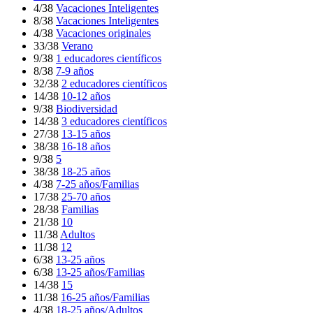
4/38
Vacaciones Inteligentes
8/38
Vacaciones Inteligentes
4/38
Vacaciones originales
33/38
Verano
9/38
1 educadores científicos
8/38
7-9 años
32/38
2 educadores científicos
14/38
10-12 años
9/38
Biodiversidad
14/38
3 educadores científicos
27/38
13-15 años
38/38
16-18 años
9/38
5
38/38
18-25 años
4/38
7-25 años/Familias
17/38
25-70 años
28/38
Familias
21/38
10
11/38
Adultos
11/38
12
6/38
13-25 años
6/38
13-25 años/Familias
14/38
15
11/38
16-25 años/Familias
4/38
18-25 años/Adultos