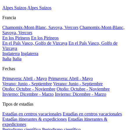
Alpes Suizos
Alpes Suizos
Francia
Chamomix-Mont-Blanc, Savoya, Vercors
Chamomix-Mont-Blanc,
Savoya, Vercors
En los Pirineos
En los Pirineos
En el País Vasco, Golfo de Vizcaya
En el País Vasco, Golfo de
Vizcaya
Inglaterra
Inglaterra
Italia
Italia
Fechas
Primavera: Abril - Mayo
Primavera: Abril - Mayo
Verano: Junio - Septiembre
Verano: Junio - Septiembre
Otoño: Octubre - Noviembre
Otoño: Octubre - Noviembre
Invierno: Dicembre - Marzo
Invierno: Dicembre - Marzo
Tipos de estadías
Estadías en centros vacacionales
Estadías en centros vacacionales
Estadías itinerantes & expediciones
Estadías itinerantes &
expediciones
Periodismo científico
Periodismo científico